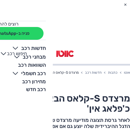
רוצים להת
פניה ב-WhatsApp
חדשות רכב
חיפוש רכב
+
-
מבחני רכב
השוואות רכב
רכב חשמלי
אוטו
כתבות
חדשות רכב
מרצדס S-קלאס הבאה תוצע גם כ'פלאג אין'
מחירון רכב
רכב חדש
מרצדס S-קלאס הבאה תוצע גם
כ'פלאג אין'
לאחר גרסת תצוגה מודיעה מרצדס שהדור הבא של ספינת
הדגל ההיברידית שלה יוצע גם אם אפשרות הטענה מהשקע