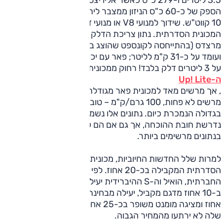
הספק של כ-60 כ"ס הניזון ממצבר ליתיום-איון בעל קיבולת של
10 קווט"ש. שידוך למנועי V8 או מנועי דיזל ישקלו לאחר הצגת
המכונית הסדרתית. נתון צריכת הדלק הרשמית שחישבה
מרצדס (בהתייחסה לקונספט שהוצג בפרנקפורט) הוא פנומינאלי
ועומד על כ-31 ק"מ לליטר; פאר עם יכולת של נסיעה 100 ק"מ
על 3 ליטרים דלק בלבד! רחוק ממכונית הקונספט של פולקסווגן,
ה-Up! Lite
, אך מרשים מאד למכונית פאר מגודלת שכזו. נתון פליטת CO2
מרשים לא פחות, 100 גרם/ק"מ – טוב יותר מכל מכונית פאר
בגדולה הנמכרת כיום. נתונים אלו נשמעים על גבול הדמיון וכמובן
נדרשת חובת ההוכחה, אך גם אם הם קרובים למציאות, מדובר
בנתונים מרשימים ביותר.
למרות שלל החדשות החיוביות, מכונית זו תהיה יקרה מה-S
הסדרתית המקבילה בכ-20 אחוז. לפי מרצדס, מעבר למודעות
החברתית, הואיל וה-S ההיברידית יעילה יותר מבחינת הביצועים
ב-10 אחוז מדגם מקביל, יעילה מבחינת תצרוכת הדלק ב-25
אחוז ומציגה מומנט משופר בכ-25 אחוז, הרוכשים הפוטנציאליים
שלה לא ירתעו מהמחיר הגבוה.