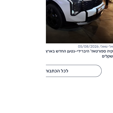
אלי שאולי, 05/08/2026
קיה ספורטאז' היברידי-נטען החדש בארץ – המחיר החל מ-220,000
שקלים
לכל הכתבות