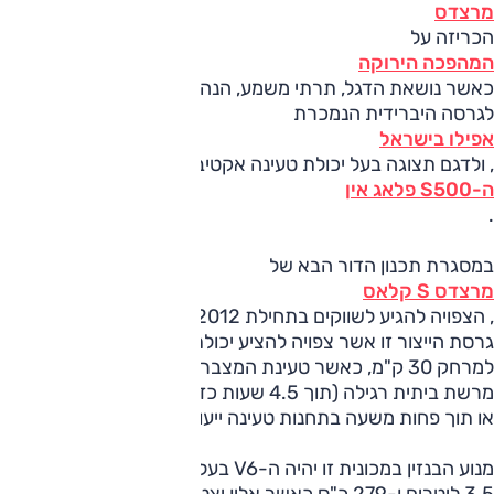
מרצדס
הכריזה על
המהפכה הירוקה
כאשר נושאת הדגל, תרתי משמע, הנה ה-S קלאס. זו זכתה
לגרסה היברידית הנמכרת
אפילו בישראל
, ולדגם תצוגה בעל יכולת טעינה אקטיבית (פלאג אין),
ה-S500 פלאג אין
.
במסגרת תכנון הדור הבא של
מרצדס S קלאס
, הצפויה להגיע לשווקים בתחילת 2012, עמלים המהנדסים על
גרסת הייצור זו אשר צפויה להציע יכולת נסיעה על חשמל בלבד
למרחק 30 ק"מ, כאשר טעינת המצברים יכולה להתבצע גם
מרשת ביתית רגילה (תוך 4.5 שעות כדי למלא מצבר ריק לגמרי
או תוך פחות משעה בתחנות טעינה ייעודיות).
מנוע הבנזין במכונית זו יהיה ה-V6 בעל ההזרקה הישירה ובנפח
3.5 ליטרים ו-279 כ"ס כאשר אליו יצטרף מנוע חשמלי בעל