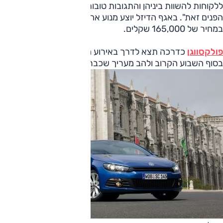
ללקוחות להשוות ביניהן והתגובות טובות. אני חושב שהצרכן הישר
הפנים זאת". באגף הדיזל יוצע מנוע אחד בנפח .0
במחיר של 165,000 שקלים.
פולקסווגן
כדרכה תצא לדרך באירוע מכירות גדול ללקוחות שיע
בסוף השבוע הקרוב ולהב מעריך שכבר בינואר יעלו לכביש 500 גולפים.