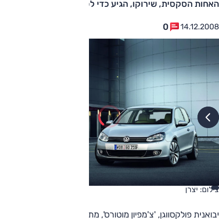
האחות הסקסית, שירוקו, הגיע כדי לסייע
0
14.12.2008
צילום: יצרן
יבואנית פולקסווגן, 'צ'מפיון מוטורס', מתחילה בשיווק
הגולף החדש