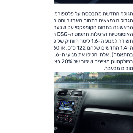
הגולף החדשה מתבססת על פלטפורמת קודמתה אבל החידושים
הגדולים נמצאים בתחום האבזור וחטיבות הכוח. הגולף היא המכונ
הראשונה בתחום הקומפקטי עם שבעה הילוכים כאשר את מקום ה
האוטומטיות הרגילות תתפוס ה-DSG החדשה של הקונצרן. תיב
תשודך למנוע ה-1.6 ליטר הוותיק של פולקסווגן (102
ה-1.4 החדשים שלהם 122 כ"ס, או 160 כ"ס (מגדש אחד או שנ
בהתאמה). אלה יחליפו את מנועי ה-
בפולקסווגן מציינים שיפור של 20% בצריכת הדלק יחד עם ביצוע
טובים מבעבר.