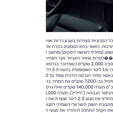
כל המכוניות מצוידות בשבע כריות אוויר (אחת לרגלי הנהג) ובבק
יציבות. כאשר בתא הנוסעים בקרת אקלים מפוצלת חדשה, מערכ
שמע (מחליף לשישה דיסקים) ומחשב דרך.
��למרות שיפור האבזור פער המחיר בין הדגם החדש לקודמו קט
סביב 2,000 שקלים כשמדובר בגרסאות קרובות. מחיר הבסיס 
ה-1.6 ליטר האוטומטית בתצורת
כאשר 
כ"ס תעלה 140,000 שקלים ואילו גרסת ה-160 כ"ס
הגימור הגבוהה ('הייליין'), תעלה 170,000 שקלים. זו 
תחליף את מנוע 2.0 ליטר ששרת את הגולף היוצאת. להב אינו 
מתגובת השוק הישראלי השמרני למנועי ה-1.4 המוגדשים
את הקהל התחלנו להחדיר את מנועי ה-TSI כבר בגולף ה