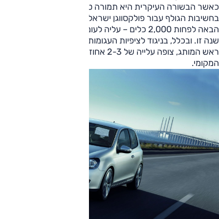
כאשר הבשורה העיקרית היא תמורה טובה יותר. אי אפשר להפריז
בחשיבות הגולף עבור פולקסווגן ישראל ומכאן גם הציפייה למכור
הבאה לפחות 2,000 כלים – עליה לעומת 1,840 מכ
שנה זו. ובכלל, בניגוד לציפיות העגומות של רוב היבואנים, אורי לה
ראש המותג, צופה עלייה של 2-3 אחוזים במכירות פולקסווגן בש
המקומי.