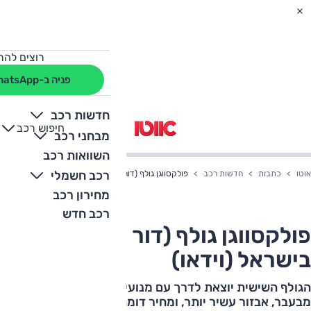
רוצים להת
פניה ב-WhatsApp
חדשות רכב
חיפוש רכב
+
-
מבחני רכב
השוואות רכב
רכב חשמלי
אוטו
כתבות
חדשות רכב
פולקסווגן גולף (דור VI) ושירוקו בישראל (וידאו)
מחירון רכב
רכב חדש
פולקסווגן גולף (דור VI) ושירוקו
בישראל (וידאו)
הגולף השישית יוצאת לדרך עם מנועים קטנים אך חזקים
מבעבר, אבזור עשיר יותר, ומחיר דומה. הציפיות גדולות וגם