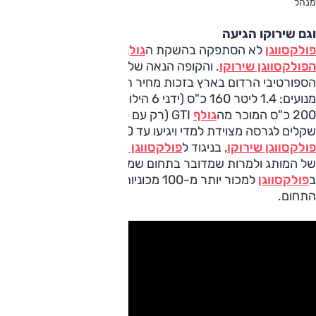
מנהל
וגם שירוקו הגיעה
פולקסווגן
לא הסתפקה בהשקת ה
גולף
ושולחה לדרך גם את
הפולקסווגן שירוקו
. והקופה הנאה של המותג עשויה לנער את ה
הספורטיבי הרדום בארץ בזכות מחיר תחרותי. ה
שירוקו
תוצע עם 
200 כ"ס המוכר מה
גולף
GTI (רק עם
שקלים לגרסה מצוידת למדי ויגיעו עד 220,000 שקלים. ה
פולקסווגן שירוקו
, בניגוד ל
פולקסווגן גולף
, תשווק דרך אגף הפרי
של המותג ולמרות שמדובר בתחום שמגלגל מכירות נמוכות מאוד 
ב
פולקסווגן
למכור יותר מ-100 מכוניות ב-2009 וכך להוביל את
התחום.