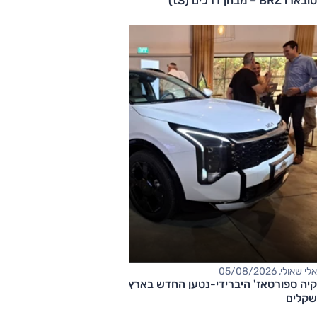
סובארו BRZ – מבחן דרכים (tS)
אלי שאולי, 05/08/2026
קיה ספורטאז' היברידי-נטען החדש בארץ – המחיר החל מ-220,000
שקלים