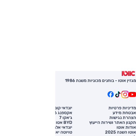
מגזין אוטו - בוחנים מכוניות משנת 1986
מדיניות פרטיות
יונדאי קונה
השוואת רכב
אבטחת מידע
אקספנג G6
רכב חדש
הצהרת נגישות
ג׳אקו 7
מחירון רכב
תקנון האתר ושירות הייעוץ
BYD אטו 3
מימון לרכב
אודות אוטו
יונדאי אלנטרה
אוטו השנה 2025
טויוטה יאריס קרוס