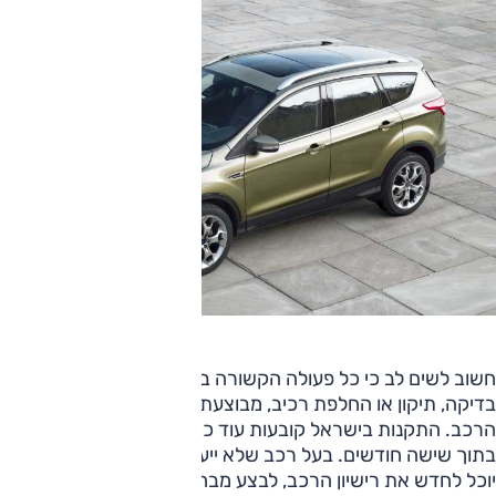
חשוב לשים לב כי כל פעולה הקשורה בקריאה לתיקון, ובכלל זה
בדיקה, תיקון או החלפת רכיב, מבוצעת ללא כל תשלום מצד בעל
הרכב. התקנות בישראל קובעות עוד כי חובה לבצע את התיקון
בתוך שישה חודשים. בעל רכב שלא ייענה לקריאה לתיקון, לא
יוכל לחדש את רישיון הרכב, לבצע מבחן רישוי שנתי ("טסט") או