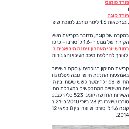
פורד פוקוס
ו
פורד קוגה
, בגרסאות 1.6 ליטר טורבו, לטובת שיפור מערכת קירור המנוע.
במקרה של קוגה, מדובר בקריאת השירות השנייה בעניין מערכת
הקירור של מנוע ה-1.6 ל' טורבו – כזכור,
בחודש יוני האחרון זימנה היבואנית בעלי קוגה 1.6 ל' טורבו
לצורך להחלפת מיכל העיבוי והצינורות המובילים אליו.
קריאת התיקון הנוכחית עוסקת בשיפור מערכת הקירור,
באמצעות התקנת חיישן גובה מפלס נוזל הקירור. תהליך התקנת
החיישן צפוי להימשך כשש שעות, בין השאר בשל הצורך לבצע
את השינויים המתבקשים במערכת החשמל. במסגרת קריאת
השירות החדשה יזומנו 523 כלי רכב, בהם דגמי פוקוס 1.6 ל'
טורבו שיוצרו בין 23 ביולי 2010 ל-21 בספטמבר 2014, וכן דגמי
קוגה 1.6 ל' טורבו שיוצרו בין 8 במאי 2012 ל-27 בספטמבר
2014.