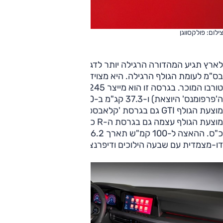
צילום: פולקסווגן
לארץ תגיע המהדורה הרגילה יותר לדגם שלה מרכב אשר מנומך
בס"מ לעומת הגולף הרגילה. היא מצוידת במנוע ה- 2.0 ליטר
טורבו המוכר. בגרסה זו הוא מייצר 245 כ"ס (כמו בגרסת
ה'פרפומנס' היוצאת) ו-37.3 קג"מ ב-1600 סל"ד. באירופה
מוצעת הגולף GTI גם בגרסת 'קלאבספורט 45' עם 300 כ"ס. כן
מוצעת הגולף עצמה גם בגרסת ה-R כפולת ההנעה עם 320
כ"ס. ההאצה ל-100 קמ"ש תארך 6.2 ש' והמנוע משודך לתיבה
דו-מצמדית עם שבעה הילוכים ודיפרנציאל מוגבל החלקה.