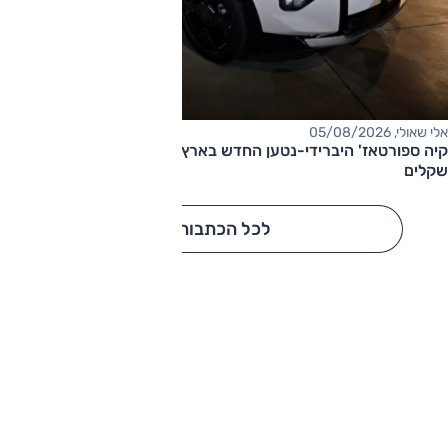
אלי שאולי, 05/08/2026
קיה ספורטאז' היברידי-נטען החדש בארץ – המחיר החל מ-220,000
שקלים
לכל הכתבות