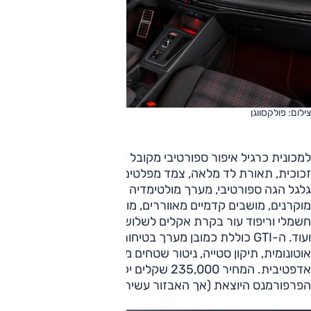
צילום: פולקסווגן
למכונית כרגיל איפור ספורטיבי מקובל ואבזור עשיר שכולל גג
זכוכית, תאורת לד מלאה, צמד מפלטים בולטים, חישוקי "18,
גלגל הגה ספורטיבי, מערך מולטימדיה עם צג "8 ומחוונים
מוקרנים, מושבים קדמיים מאווררים, מושב נהג עם תפעול כיוון
חשמלי וריפוד עור בקרת אקלים לשלושה איזורים, מפתח חכם
ועוד. ה-GTI כוללת כמובן מערך בטיחותי מלא עם בלימה
אוטונומית, תיקון סטייה, ניטור שטחים מתים, בקרת שיוט
אדפטיבית. המחיר 235,000 שקלים יקר במעט מגרסת
הפרפורמנס היוצאת (אך האבזור עשיר יותר).