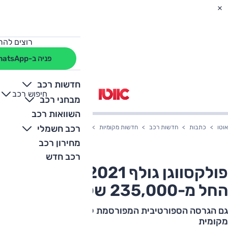
רוצים להת
פניה ב-WhatsApp
חדשות רכב
חיפוש רכב
+
-
מבחני רכב
השוואות רכב
רכב חשמלי
אוטו
כתבות
חדשות רכב
חדשות מקומיות
פולקסווגן גולף GTI 2021 בארץ –החל מ-235,000 שקלים
מחירון רכב
רכב חדש
פולקסווגן גולף GTI 2021 בארץ –
החל מ-235,000 שקלים
גם הגרסה הספורטיבית המפורסמת לגולף יוצאת לדרך
מקומית