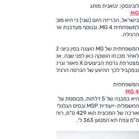
לובינסקי, יבואנית מותג
MG
בישראל, הכריזה היום (שני) כי היא מוסיפה שתי גרסאות
למשפחתית MG 4, ובנוסף מעדכנת את ההיצע של הגרסה
הרגילה.
המשפחתית של MG הוצגה בסין ביוני 2022, באירופה מעט
לאחר מכן וזו הושקה כאן לפני שנה. אל הגרסה הרגילה
מצטרפת גרסת הביצועים X פאוור וגרסת הטווח הארוך X ריינג',
ובמקביל לכך ההיצע של הגרסה הרגילה שונה.
המשפחתית
MG 4
היא במבנה של 5 דלתות, מבוססת על הרצפה
החשמלית-ייעודית MSP ובסיס הגלגלים שלה הוא 270.5 ס"מ.
אורכה של המכונית הוא 429 ס"מ, רוחבה 184 ס"מ, גובהה 150
ס"מ ונפח תא המטען 363 ל׳.