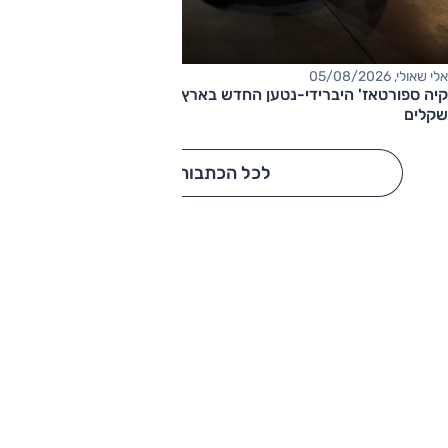
אלי שאולי, 05/08/2026
קיה ספורטאז' היברידי-נטען החדש בארץ – המחיר החל מ-220,000
שקלים
לכל הכתבות