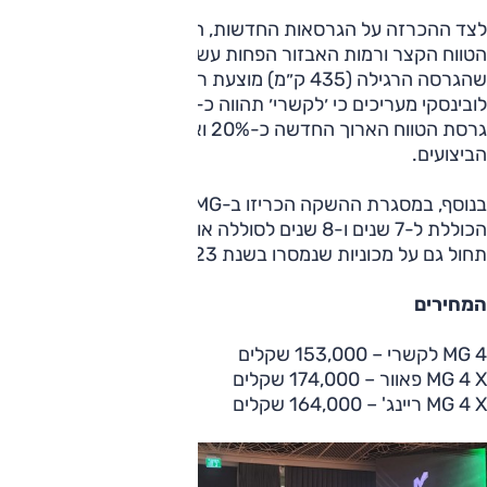
לצד ההכרזה על הגרסאות החדשות, היבואנית הודיעה כי גרסת
הטווח הקצר ורמות האבזור הפחות עשירות אינן מוצעות יותר, כך
שהגרסה הרגילה (435 ק״מ) מוצעת רק ב'לקשרי'. אנשי
לובינסקי מעריכים כי ׳לקשרי׳ תהווה כ-70% ממסירות הדגם,
גרסת הטווח הארוך החדשה כ-20% ואת השאר תהווה גרסת
הביצועים.
בנוסף, במסגרת ההשקה הכריזו ב-MG על הרחבת האחריות
הכוללת ל-7 שנים ו-8 שנים לסוללה או עד 150,000 ק״מ, וזו
תחול גם על מכוניות שנמסרו בשנת 2023.
המחירים
MG 4 לקשרי – 153,000 שקלים
MG 4 X פאוור – 174,000 שקלים
MG 4 X ריינג' – 164,000 שקלים