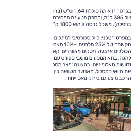
בגרסה זו אותה סוללת 64 קוט"ש (ברוטו; 61.7 קוט"ש נטו) לטווח
של 385 ק"מ, והספק הטעינה המהירה 140 קילוואט (135 ק"ו
ברגילה). משקל גרסה זו הוא 1800 ק"ג, 115 ק"ג יותר.
במפרט הטכני: כיול ספורטיבי למתלים – ב-MG מדווחים על
הקשחה של 25% מלפנים ו-10% מאחור – לצד בלמים משופרים
הכוללים ארבעה דיסקים מאווררים וקאליפרים אדומים, כיול שונה
להגה. בתא הנוסעים מושבי ספורט עם ריפוד משולב אלקנטרה
ודוושות מאלומיניום. בתצוגה 'מצב מסלול' עם מד g המראה גם
את תוואי המסלול, מאפשר השוואה בין הקפות, בקרת שיגור וכו'.
הרכב מוצע גם בירוק מאט ייחודי.