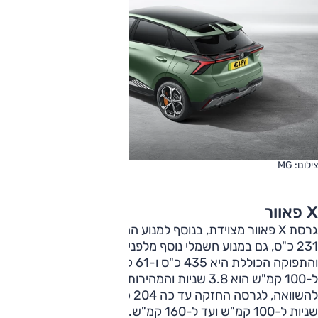
צילום: MG
X פאוור
גרסת X פאוור מצוידת, בנוסף למנוע החשמלי מאחור המייצר
231 כ"ס, גם במנוע חשמלי נוסף מלפנים המייצר 204 כ"ס,
והתפוקה הכוללת היא 435 כ"ס ו-61 קג"מ. משך ההאצה מ-0
ל-100 קמ"ש הוא 3.8 שניות והמהירות המרבית 200 קמ"ש.
להשוואה, לגרסה החזקה עד כה 204 כ"ס, 25.5 קג"מ, 7.9
שניות ל-100 קמ"ש ועד ל-160 קמ"ש.