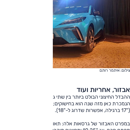
צילום: איתמר רותם
אבזור, אחריות ועוד
ההבדל החיצוני הבולט ביותר בין שתי גרסאות חדשות אלה ובין זו
הנמכרת כאן מזה שנה הוא בחישוקים; באלה "18 בעיצוב שונה
("17 ברגילה, אפשרות שדרוג ל-"18).
במפרט האבזור של גרסאות אלה: תאורת לד, מצלמות היקפיות,