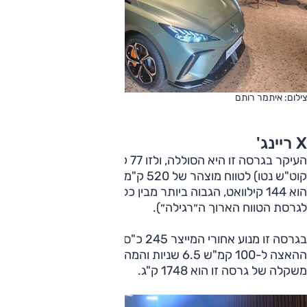
צילום: איתמר רותם
X ריינג'
העיקר בגרסה זו היא הסוללה, ולזו 77 קוט"ש (ברוטו; 74.4
קוט"ש נטו) לטווח מוצהר של 520 ק"מ. הספק הטעינה המהירה
הוא 144 קילוואט, הגבוה ביותר מבין כל גרסאות הדגם (135 ק״ו
לגרסת הטווח הארוך ה״רגילה״).
בגרסה זו מנוע אחורי המייצר 245 כ"ס ו-25.8 קג"מ, משך
ההאצה ל-100 קמ"ש 6.5 שניות והמהירות המרבית 180 קמ"ש.
משקלה של גרסה זו הוא 1748 ק"ג.