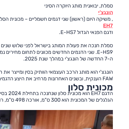
סמלת, יבואנית מותג היוקרה הסיני
הונגצ'י
, משיקה היום (ראשון) שני דגמים חשמליים – מכונית הסלו
EH7
ודגם הפנאי הגדול E-HS7.
סמלת חנכה את פעולת המותג בישראל לפני שלוש שנים כא
ה-7 החדשה של הונגצ'י במהלך שנת 2025.
הונגצ'י הוא מותג הרכב העצמאי הוותיק בסין ומייצר את 
FAW הענקית, ובשנים האחרונות מרחיב את היצע הדגמים שלו בדגש על הנעה ירוקה.
מכונית סלון
הדגם H7
הגלגלים של המכונית הוא 300 ס"מ, אורכה 498 ס"מ, רוחבה 191.5 ס"מ, גובהה 146 ס"מ ונפח תא המטען 400 ליטרים.