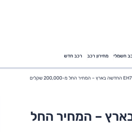
טויוטה ראב 4, קיה
ב חשמלי
מחירון רכב
רכב חדש
רכבי הסלב
ספורטאז' לונג ויונדאי
"הצל"
טוסון לונג ראש בראש: על
הנייר ועל הכביש
ם
החדשה בארץ – המחיר החל