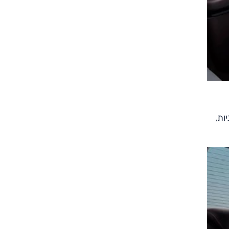
מרבי של 611 כ"ס ו-71 קג"מ. הרכב מגיע ל-100 קמ"ש ב-4.1 שניות,