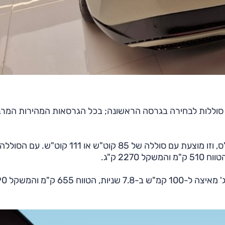
י סוללות לבחירה בגרסה הראשונה; בכל הגרסאות המהירות המרב
עם מנוע יחיד בגרסה הנקראת 'קור', ההספק הוא 344 כ"ס, וזו מוצעת עם סוללה של 85 קוט"ש או 111 קוט"ש. עם הסוללה
אותה גרסת הנעה עם הסוללה הגדולה המכ