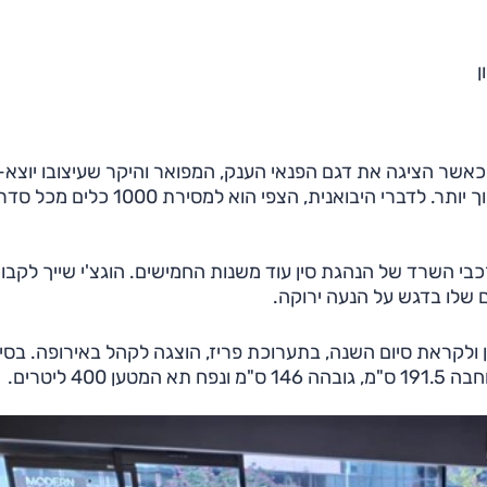
ן
שר הציגה את דגם הפנאי הענק, המפואר והיקר שעיצובו יוצא-ד
E-HS9. שני הדגמים החדשים מכוונים לתחום מחירים נמוך יותר. לדברי היבואנית, הצפי הוא למסירת 1000 
רכבי השרד של הנהגת סין עוד משנות החמישים. הוגצ'י שייך לקבו
E הוא מכונית סלון שנחנכה בתחילת 2024 בסין ולקראת סיום השנה, בתערוכת פריז, הוצגה לקהל באירופה. בס