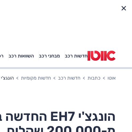
פריט מהיר
חדשות רכב
מבחני רכב
השוואות רכב
רכ
באיזה רכב פנאי נוסעת
אגם בוחבוט?
אוטו
כתבות
חדשות רכב
חדשות מקומיות
הונגצ'י EH7 החדשה בארץ – המחיר החל מ-200,000 שקלי
הונגצ'י EH7 
מ-200,000 שקלים