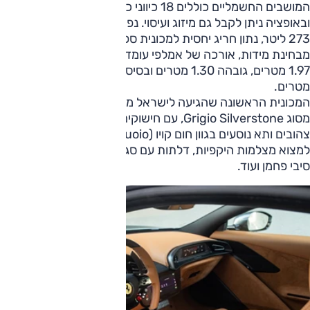
המושבים החשמליים כוללים 18 כיווני כיוון, חימום וזיכרונות,
ובאופציה ניתן לקבל גם מיזוג ועיסוי. נפח תא המטען עומד על
273 ליטר, נתון חריג יחסית למכונית ספורט בקטגוריה הזו.
מבחינת מידות, אורכה של אמלפי עומד על 4.66 מטרים, רוחבה
1.97 מטרים, גובהה 1.30 מטרים ובסיס הגלגלים שלה 2.67
מטרים.
המכונית הראשונה שהגיעה לישראל מוצגת בצבע אפור מטאלי
מסוג Grigio Silverstone, עם חישוקים בגוון כפול, קאליפרים
צהובים ותא נוסעים בגוון חום קויו (Cuoio) . בין האבזור ניתן
למצוא מצלמות היקפיות, דלתות עם סגירה רכה והגה עם שילוב
סיבי פחמן ועוד.