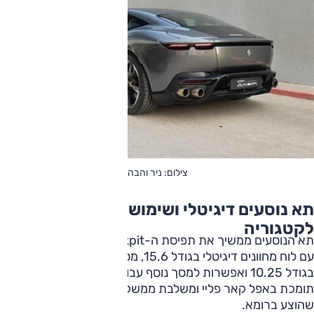
צילום: ניר והבה
תא נוסעים דיגיטלי ושימושיות יחסית
לקטגוריה
תא הנוסעים ממשיך את תפיסת ה-Dual Cockpit של פרארי,
עם לוח מחוונים דיגיטלי בגודל 15.6, מסך מולטימדיה מרכזי
בגודל 10.25 ואפשרות למסך נוסף עבור הנוסע הקדמי. המערכת
תומכת באפל קאר פליי ומשלבת ממשק חדש ועדכני יותר מזה
שהוצע ברומא.