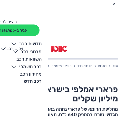
רוצים להת
פניה ב-WhatsApp
חדשות רכב
חיפוש רכב
+
-
מבחני רכב
השוואות רכב
רכב חשמלי
אוטו
כתבות
חדשות רכב
חדשות מקומיות
פרארי אמלפי בישראל: החל ב-2 מיליון שקלים
מחירון רכב
רכב חדש
פרארי אמלפי בישראל: החל ב-2
מיליון שקלים
מחליפת הרומא של פרארי נחתה בארץ עם מנוע V8 כפול
מגדשי טורבו בהספק 640 כ"ס, תאוצה ל-100 קמ"ש ב-3.3