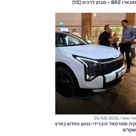
סובארו BRZ – מבחן דרכים (tS)
אלי שאולי, 05/08/2026
קיה ספורטאז' היברידי-נטען החדש בארץ – המחיר החל מ-220,000
שקלים