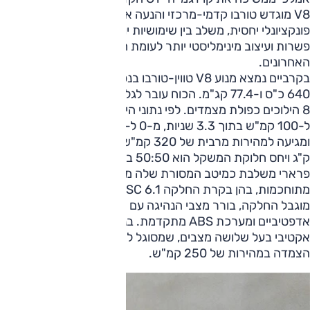
V8 מוגדש טורבו קדמי-מרכזי והנעה אחורית. הדגם החדש
פונקציונלי יחסית, משלב בין שימושיות יומיומית לבין ביצועים חסרי
פשרות ועיצוב מינימליסטי יותר לעומת חלק מדגמי פרארי
האחרונים.
בקרביים נמצא מנוע V8 טווין-טורבו בנפח 3.9 ליטרים, המפיק
640 כ"ס ו-77.4 קג"מ. הכוח עובר לגלגלים האחוריים דרך תיבת
8 הילוכים כפולת מצמדים. לפי נתוני היצרן, אמלפי מאיצה מ-0
ל-100 קמ"ש בתוך 3.3 שניות, מ-0 ל-200 קמ"ש בתוך 9 שניות
ומגיעה למהירות מרבית של 320 קמ"ש. המשקל עומד על 1,470
ק"ג ויחס חלוקת המשקל הוא 50:50 בין הסרנים.
פרארי משלבת כמיטב המסורת שלה מערכות דינמיות
מתוחכמות, בהן בקרת החלקה SSC 6.1, דיפרנציאל אלקטרוני
מוגבל החלקה, בורר מצבי הנהיגה עם חמישה מצבים, בולמים
אדפטיביים ומערכת ABS מתקדמת. בנוסף מותקן ספוילר אחורי
אקטיבי בעל שלושה מצבים, שמסוגל לייצר עד 110 ק"ג של כוח
הצמדה במהירות של 250 קמ"ש.