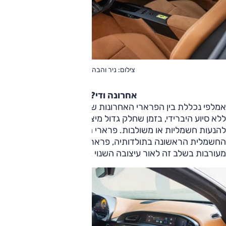
צילום: ניר והבה
אחרונה ודי?
אמלפי נכללת בין הפרארי האחרונות שממשיכות להציע מנוע V8
ללא סיוע היברידי, בזמן שחלק גדול מיצרניות רכבי העל עוברות
להנעות חשמליות או משולבות. פרארי השיקה לאחרונה את
החשמלית הראשונה בתולדותיה, פרארי לוצ'ה, שזוכה לביקורות
מעורבות בשלב זה לאור עיצובה השנוי במחלוקת.