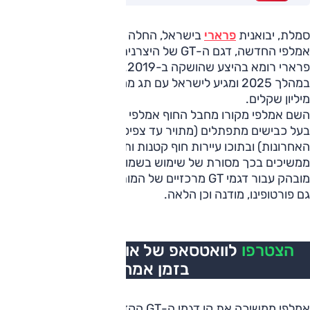
סמלת, יבואנית
פרארי
בישראל, החלה להציג בארץ את פרארי
אמלפי החדשה, דגם ה-GT של היצרנית האיטלקית שמחליף את
פרארי רומא בהיצע שהושקה ב-2019. הדגם נחשף בעולם
במהלך 2025 ומגיע לישראל עם תג מחיר התחלתי של כ-2
מיליון שקלים.
השם אמלפי מקורו מחבל החוף אמלפי שבדרום איטליה, אזור
בעל כבישים מתפתלים (מתויר עד צפיפות קשה בשנים
האחרונות) ובתוכו עיירות חוף קטנות ותיירות יוקרה. בפרארי
ממשיכים בכך מסורת של שימוש בשמות בעלי הקשר איטלקי
מובהק עבור דגמי GT מרכזיים של המותג אבל לא רק; בין השאר
גם פורטופינו, מודנה וכן הלאה.
הצטרפו
לוואטסאפ של אוטו, כל העדכונים
בזמן אמת
אמלפי ממשיכה את קו דגמי ה-GT הקדמיים של פרארי, עם מנוע