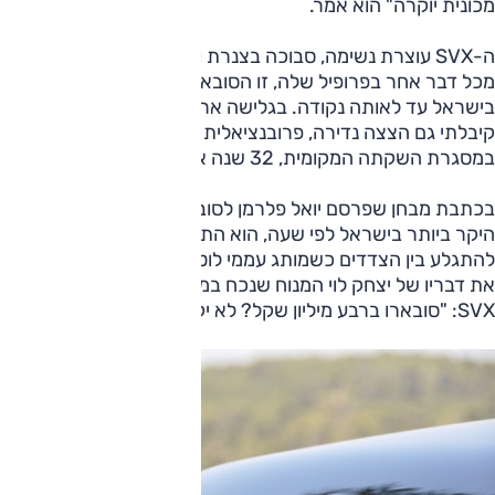
מכונית יוקרה" הוא אמר.
ה-SVX עוצרת נשימה, סבוכה בצנרת ומאוד מהירה אך יותר
מכל דבר אחר בפרופיל שלה, זו הסובארו הכי יקרה שנחתה
בישראל עד לאותה נקודה. בגלישה ארעית, לפני שלוש שנים
קיבלתי גם הצצה נדירה, פרובנציאלית לרכילות והביקורת
במסגרת השקתה המקומית, 32 שנה אחורה.
בכתבת מבחן שפרסם יואל פלרמן לסובארו איבולטיס, הסובארו
היקר ביותר בישראל לפי שעה, הוא התייחס למחלוקת שעשויה
להתגלע בין הצדדים כשמותג עממי לוטש עיניים לצמרת, מצטט
את דבריו של יצחק לוי המנוח שנכח במסיבת העיתונאים של ה-
SVX: "סובארו ברבע מיליון שקל? לא יקנו".