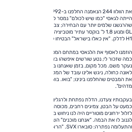
את הוולוו 244 הנאמנה החלפנו ב-1992 בסובארו לגאסי. זו לא
הייתה לגאסי "כמו שיש לכולם" נמסר לנו במעמד המקדמה, כך
שהרגשנו שלמים יותר עם הבחירה; צבע שחור, גג שמש, מפרט
GL ומנוע 1.8 ל' בוקסר עתיר מוטביציה אבל עם צמאון של האמר
H1 לדלק. "אין כאלו בישראל" הבטיחו לנו בשביעות רצון.
הוזמנו לאסוף את הלגאסי במתחם המסירות של היבואן, שעד
כמה שזכור לי, נטע שורשים איפשהו באזור ראשון לציון ומאז כבר
נעקר משם. מכל מקום, בזמן שאנחנו בוהים בשלט חוצות של
לאונה כחולה, ניגש אלינו עובד של המקום עם חיוך ממזרי שקוטע
את המבטים שהחלפנו בינינו; "בואו. בואו אחרי. תראו משהו
מדהים".
בעקבותיו צעדנו, הדלת נפתחת ולרגלינו מכונית נמוכת קומה,
כמעט על הבטן, צמיגים רחבים, מכוסה בד כסוף. כמי שמקפידים
לזלול ירחונים מוטוריים היה לנו ניחוש במה מדובר - אבל למה
לגנוב לו את הבמה. "אנחנו מוכנים" השבנו. הוסרה היריעה
והתעלומה נפתרה: סובארו SVX. "הראשונה שהגיעה לארץ,