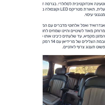
וטעינה אינדוקטיבית לסלולרי. בגרסה זו תקבלו בנוסף גם תצוגה
עלית, תאורת מטריקס LED וקונסולה נשלפת לנוסעים. גם
מנגנוני עיסוי.
אנדרואיד ואפל אלחוטי מדברים עם הממשק די בקלות, אבל הצג
מרוחק מאוד לשינויים והיינו שמחים לחוגת שליטה ממורכזת.
המזגן מקפיא, עד שלעתים כיבינו אותו לכמה דקות כדי להפשיר,
ובמת הצלילים של מרידיאן עם 14 רמקולים, רק בגרסה זו, היא
פשוט תענוג צרוף לאזניים.