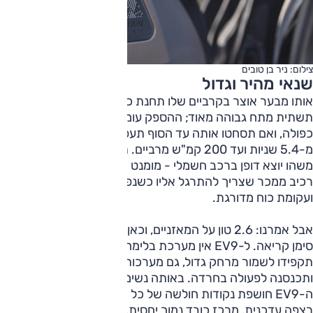
צילום: ניר בן טובים
שנאי מהיר וגדול
אותו מבער אוצר בקרביים שלו תחנת כוח של עיירה קטנה עם
תשתית מתח גבוהה מאוד; ההספק עומד על 386 כ"ס והנעה
כפולה, ואם תסחטו אותה עד הסוף תעפילו ל-100 קמ"ש בפחות
מ-5.4 שניות ועד 200 קמ"ש מרביים. תאוצה, נזכיר, היא לא
משהו יוצא דופן ברכב חשמלי - מומנט מרבי מהקרקעית הוא
רכיב ממכר שצריך להתרגל אליו כשנפרדים ממנועי בעירה
ועקומת כוח מדורגת.
אבל אמרנו: 2.6 טון על המאזניים, וכאן נדרשת זהירות יתרה עם
סימן קריאה. ל-EV9 אין מערכת בלימה של פרארי F40 ואם לא
תקפידו לשמור מרחק גדול, גם מערכות הסיוע תאחרנה לעזור
ותכנסנה לפעולה בחרדה. באותה נשימה, היכולת הדינמית של
ה-EV9 חושפת נקודות חולשה של כל רכב בגדלים האלו; על אף
רצפה עדכנית, מרכז כובד נמוך יחסית, אין לו את הארכיטקטורה