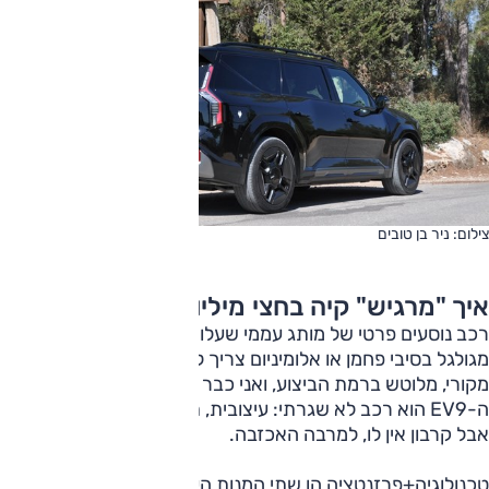
צילום: ניר בן טובים
איך "מרגיש" קיה בחצי מיליון שקל
רכב נוסעים פרטי של מותג עממי שעלותו חצי מיליון שקל, ואינו
מגולגל בסיבי פחמן או אלומיניום צריך להבנתי, במינימום להיות
מקורי, מלוטש ברמת הביצוע, ואני כבר יכול לתת לכם ספויילר:
ה-EV9 הוא רכב לא שגרתי: עיצובית, תכנונית. יש פה הצהרה.
אבל קרבון אין לו, למרבה האכזבה.
טכנולוגיה+פרזנטציה הן שתי המנות העיקריות ב-EV9. נפח