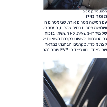
צילום: ניר בן טובים
סופר סייז
עם חמישה מטרים אורך, שני מטרים רוחב, מסה של 2.6 טון
ושלושה מטרים בסיס גלגלים, המסר כלפי חוץ, כלפי העולם, הוא
של מיקרו-משאית. לא חששתי, בזכות הפרופורציות, גם העוצמה,
גם הנוכחות, לשעוט בקרבת משאיות או טנדרים רשיון ג' בביטחון
קצת מופרז. סקרנים, הבחנתי במראה לא העזו לצפור לי ואלו
שכן נצמדו, חוו כיצד ה-EV9 פותח "מבער" ונמלט.