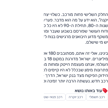
החלק השלישי פחות מורכב. כשלוי יצחק ז"ל טען ש"אף אחד לא
יקנה", הוא ידע על מה הוא מדבר. פערים סוציו אקנומיים בסוף
שנות ה-80, תחילת ה-90 לא היו כל כך גדולים כפי שהם היום,
ודוח העושר שפורסם בשבוע שעבר ומרכז את נתוני 2023,
משקף מדוע היבואנים מרגישים בנוח לדרוש מחירים דמיוניים; כי
יש מי שישלם.
בינינו, אולי זה אתם, מסתובבים 180 אלף איש בישראל המוגדרים
מיליונרים. ישראל מדורגת במקום 18 בעולם במדד העושר
העולמי, אנחנו מעצמת הייטק ומוחות מחוזרים. ואם נוסיף לזה
פתרונות מימון שבכלל לא היו קיימים לפני עשרות שנים, על אף
הידוק הפיקוח מצד בנק ישראל, הדרך לסגור עסקה לרכישת
רכב חדש, נעשתה הרבה יותר זמינה וקלה.
עוד באותו נושא
רכב חשמלי
רכב יוקרה
רכב פנאי-שטח