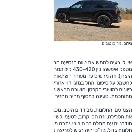
צילום: ניר בן טובים
אין לו בעיה לממש את טווח הנסיעה הריאלי, שבתנאים "מיושבים"
מספק איפשהו בין 430-420 קילומטרים מדודים (505 ק"מ לפי
היצרן), וזה מרשים עד מעורר השתאות כשיש מערכות רעבות
לחשמל על סיפונו, החל במזגן דו-אזורי, עבור לאופרציה עמוסה
כיוונים למושבי הקפטן והשורה הראשונה וכלה במערכת מדיה
מתוחכמת. טעינה במסוף מהיר תחזיר אותו לכביש בחצי שעה.
הצמיגים, החלונות, מבודדים היטב, מכביש וגם סביבה. הוא מגהץ
את הסלילה, וזה הכי קרוב, לטעמי לשיכוך של מתלי אוויר
מודרניים עם מתלה רב חיבורי. יתרה מזאת, מרכב רבוע, עם שטח
חלונות גדול, בד"כ יהיה רגיש לפריצה של דציבלים מכל מיני