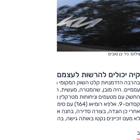
צילום: ניר בן טובים
קיה יכולים להרשות לעצמם?
בהרבה הזדמנויות קלט השוק המקומי רכבי יוקרה של מותגים
עממיים. היה מובן, שהמטרה, מעשית, היא לפתוח לנו את בלוטת
החשק עם מטעמים וניחוחות מטרקלין היצרן; מאזדה עם
קסדוס-9, אלפא רומיאו (164) עם סימפוניה מנועית, שנים רבות
אחרי כן הונדה, בצורה סדירה, בחנה את היענות הקהל עם לג'נד.
לא מעט זכיינים נקטו באותה גישה, בהצלחה מעורבת.
ב