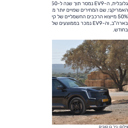
גלובלית, ה-EV9 נמסר תוך שנה ל-50 אלף לקוחות והשוק
האמריקני, שם המחירים שפויים יותר מגלגל אותו בשמחה; כמעט
50% מייצוא הרכבים החשמליים של קיה מדרום קוריאה נוחת
בארה"ב, וה-EV9 נמכר בממוצעים של 2000-2500 יחידות
בחודש.
צילום: ניר בן טובים