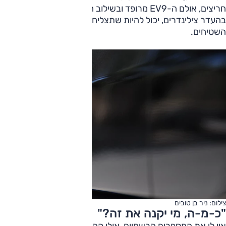
חריצים, אולם ה-EV9 מרופד ובשילוב המערכת החשמלית או
בהעדר צילינדרים, יכול להיות שתצליחו לשמוע במבה נופלת על
השטיחים.
צילום: ניר בן טובים
"כ-מ-ה, מי יקנה את זה?"
אין לי את המספרים הרשמיים, אולי קהילת סובארו תסייע; אבל