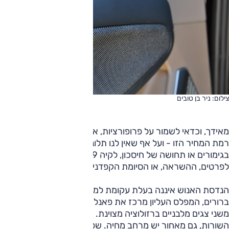
צילום: ניר בן טובים
מאידך, וכדאי לשמור על פרופורציות, אלה אינם מתכתבים עם
רמת המחיר הזו - ועל אף שאין לנו תלונות על הרכבה, מרווחים
בגימורים או תחושה של חיסכון, לקיה EV9 חסר את הירידה
לפרטים, ההשראה, או הסיומת הקפדנית שמייצגת רכבי יוקרה.
הנדסת האנוש איננה בעלת עקומת למידה קיצונית; המתגים
ברורים, המפלס העליון מרכז את פאנל המולטימדיה המחובר
משני צגים מלבניים ברזולוציה מצוינת. המושבים נוחים, בכל
השורות, גם מאחור יש מרחב מחיה. שפע תאי אחסון מסביב,