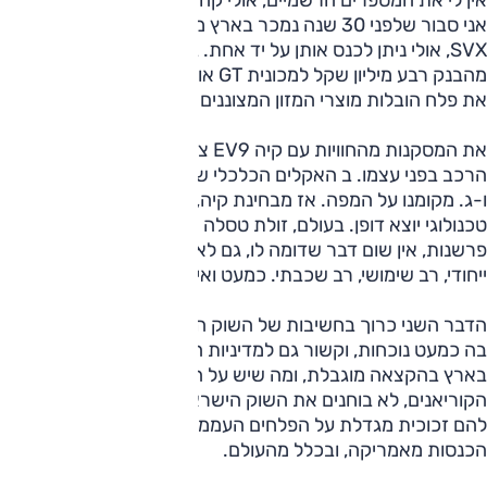
אני סבור שלפני 30 שנה נמכר בארץ מספר מצומצם של סובארו
SVX, אולי ניתן לכנס אותן על יד אחת. בכל זאת, לא קל לשחרר
מהבנק רבע מיליון שקל למכונית GT אוטומטית של מותג שכבש
את פלח הובלות מוצרי המזון המצוננים עם סוברית.
את המסקנות מהחוויות עם קיה EV9 צריך לחלק לשלוש: א.
הרכב בפני עצמו. ב האקלים הכלכלי שמנהל את תרבות הצריכה
ו-ג. מקומנו על המפה. אז מבחינת קיה, ה-EV9 הוא הישג
טכנולוגי יוצא דופן. בעולם, זולת טסלה מודל X, גם לריוויאן יש
פרשנות, אין שום דבר שדומה לו, גם לא משתווה לו. זהו רכב
ייחודי, רב שימושי, רב שכבתי. כמעט ואין לו פגמים.
הדבר השני כרוך בחשיבות של השוק הישראלי לקטגוריה שאין
בה כמעט נוכחות, וקשור גם למדיניות התמחור. ה-EV9 נמכר
בארץ בהקצאה מוגבלת, ומה שיש על המדפים, אני מעריך, יימסר.
הקוריאנים, לא בוחנים את השוק הישראלי על פי הצלחתו, יש
להם זכוכית מגדלת על הפלחים העממיים. לצורך כך, הם צריכים
הכנסות מאמריקה, ובכלל מהעולם.