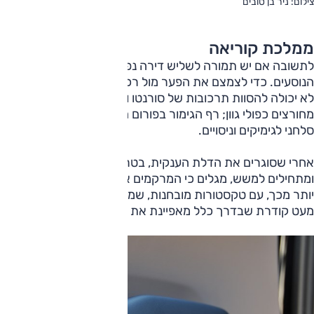
צילום: ניר בן טובים
ממלכת קוריאה
לתשובה אם יש תמורה לשליש דירה נפנה לברומטר: חלל
הנוסעים. כדי לצמצם את הפער מול רכבי יוקרה למודי נסיון, קיה
לא יכולה להסוות תרכובות של סורנטו וקרינבל בריפודים
מחורצים כפולי גוון; רף הגימור בפורום הגרמני, גם היפני, לא
סלחני לגימיקים וניסויים.
אחרי שסוגרים את הדלת הענקית, בטריקה קצת חלולה יש לציין
ומתחילים למשש, מגלים כי המרקמים אמנם באיכות טובה, אפילו
יותר מכך, עם טקסטורות מובחנות, שמכניסות הרבה אופי לתמה
מעט קודרת שבדרך כלל מאפיינת את הקונצרן הקוריאני.