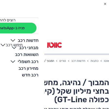
רוצים להת
פניה ב-WhatsApp
חדשות רכב
חיפוש רכב
+
-
מבחני רכב
השוואות רכב
רכב חשמלי
אוטו
כתבות
חדשות רכב
טורים
המבוך / נהיגה, מחשבות על קיה בחצי מיליון שקל (קיה EV9, הנעה כפו
מחירון רכב
רכב חדש
המבוך / נהיגה, מחשבות על קיה
בחצי מיליון שקל (קיה EV9, הנעה
כפולה GT-Line)