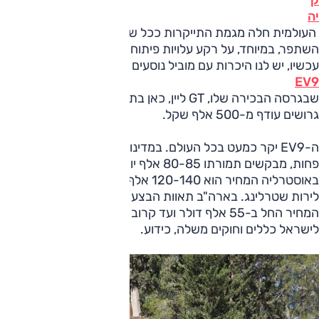
ק
יה
העולמית חלה מגמת התייקרות ככל שהמותג התבגר וגם
השתפר, במיוחד, על רקע עלויות פיתוח הרכבים החשמליים. והנה
עכשיו, יש לנו היכרות עם מוביל נוסעים חשמלי מלא, ה-
EV9
שבגרסה הבכירה שלו, GT ליין, כאן בתמונות, יחזיר לכם כמה
גרושים עודף מ-500 אלף שקל.
ה-EV9 יקר כמעט בכל העולם. במדינות אירופה, מי יותר מי
פחות, מבקשים תמורתו 80-85 אלף יורו לגרסת ביניים עד קצה.
באוסטרליה המחיר הוא 120-140 אלף דולר ובאנגליה 70 אלף
לירות שטרלינג. בארה"ב תאוות הבצע לא מרקיעה שחקים -
המחיר החל ב-55 אלף דולר ועד קרוב ל-80 אלף דולר. אבל
לישראל כללים וחוקים משלה, כידוע.