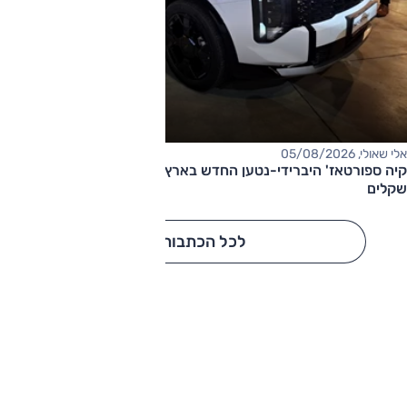
אלי שאולי, 05/08/2026
קיה ספורטאז' היברידי-נטען החדש בארץ – המחיר החל מ-220,000
שקלים
לכל הכתבות