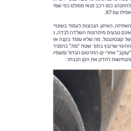
להתנהג כמו רכב פנאי מפולס כפי שמיטיבה לעשות למשל ב.מ.וו,
אפילו עם X7.
האחיזה, האיזון, הנכונות לעמוד בשינויי כיוון, כך לפחות מהמבחן,
אינם נובעים מיתרונות השלדה לבדה, כי אם מהצמיגים הבשרניים
של קונטיננטל. מה שלא עומד בקנה אחד עם שניהם הוא מנגנון
ההיגוי שרובץ בתוך שטח "מת" בהפניה מהירה של גלגל ההגה,
"עוקב" אחרי קו החרטום הגדול ומשפיע לרעה על המהירות
והנחישות להדק את הקו הנבחר.