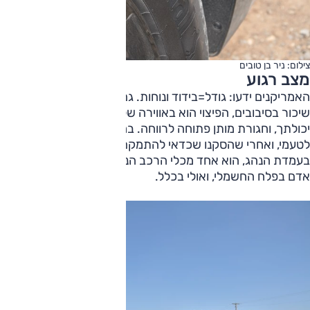
צילום: ניר בן טובים
מצב רגוע
האמריקנים ידעו: גודל=בידוד ונוחות. גם אם הרכב מתנדנד כמו
שיכור בסיבובים, הפיצוי הוא באווירה של פוסט בופה אכול ככל
יכולתך, וחגורת מותן פתוחה לרווחה. במקומות האלו, EV9,
לטעמי, ואחרי שהסקנו שכדאי להתמקם בשורת הנוסעים ולא
בעמדת הנהג, הוא אחד מכלי הרכב הנינוחים ביותר להובלת בני
אדם בפלח החשמלי, ואולי בכלל.