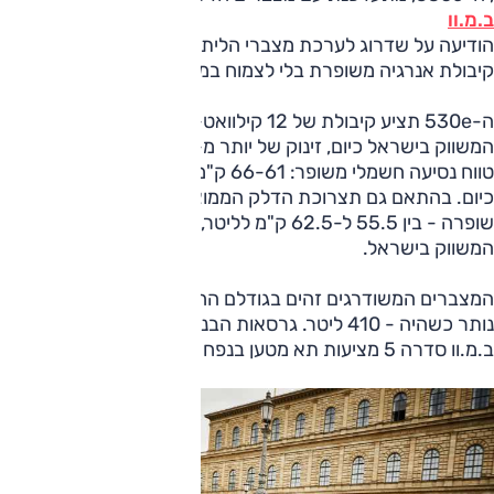
ב.מ.וו
הודיעה על שדרוג לערכת מצברי הליתיום-יון של המכונית, שיציעו
קיבולת אנרגיה משופרת בלי לצמוח במידות.
ה-530e תציע קיבולת של 12 קילוואט-שעה לעומת 9.2 בדגם
המשווק בישראל כיום, זינוק של יותר מ-30%, וכתוצאה מכך גם
טווח נסיעה חשמלי משופר: 66-61 ק"מ בין טעינות, לעומת 43
כיום. בהתאם גם תצרוכת הדלק הממוצעת בתנאי מעבדה
שופרה - בין 55.5 ל-62.5 ק"מ לליטר, לעומת 45.4 בדגם
המשווק בישראל.
המצברים המשודרגים זהים בגודלם החיצוני, ונפח תא המטען
נותר כשהיה - 410 ליטר. גרסאות הבנזין ודיזל הרגילות של
ב.מ.וו סדרה 5 מציעות תא מטען בנפח 530 ליטר.