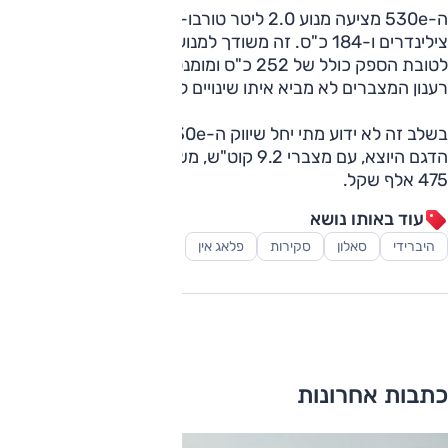
ה-530e מציעה מנוע 2.0 ליטר טורבו-בנזין עם ארבעה
צילינדרים ו-184 כ"ס. זה משודך למנוע חשמלי שמספק 113 כ"ס
לטובת הספק כולל של 252 כ"ס ומומנט כולל של 42.8 קג"מ.
רענון המצברים לא מביא איתו שינויים לאבזור או לעיצוב.
בשלב זה לא ידוע מתי יחל שיווק ה-530e המשודרגת בישראל.
הדגם היוצא, עם מצברי 9.2 קוט"ש, משווק במחיר התחלתי של
475 אלף שקל.
עוד באותו נושא
היברידי
סאלון
סקירות
פלאג אין
כתבות אחרונות