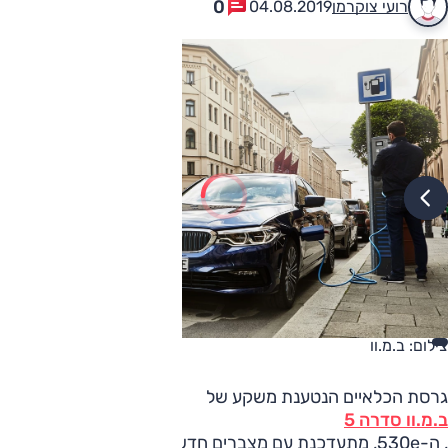
0
רועי צוקרמן
04.08.2019
צילום: ב.מ.וו
גרסת הכלאיים הנטענת משקע של
ב.מ.וו סדרה 5
, ה-530e, מתעדכנת עם מצברים חדשים.