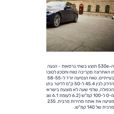
ה-530e תוצע בשתי גרסאות - הנעה אחורית או כפולה - כאשר
זו האחרונה מקריבה טווח וחסכון לטובת נהיגה בתנאי כביש
בעייתיים. טווח הנסיעה יורד ל-58-55 ק"מ בין טעינות ותצרוכת
הדלק לבין 45.4 ל-50 ק"מ לליטר בתנאי מעבדה. גרסת ההנעה
הכפולה, שלפי שעה לא מוצעת בישראל, גם מאיצה לאט יותר
מ-0 ל-100 קמ"ש (6.2 לעומת 6.1 שניות עם הנעה אחורית) אך
מציעה את אותה מהירות מרבית, 235 קמ"ש, ומהירות חשמלית
מרבית של 140 קמ"ש.