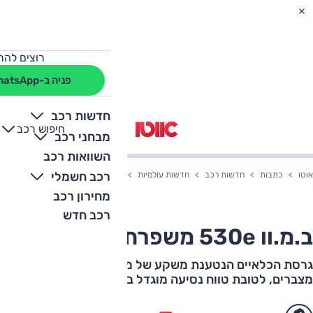
רוצים להת
פניה ב-WhatsApp
חדשות רכב
חיפוש רכב
+
-
מבחני רכב
השוואות רכב
רכב חשמלי
אוטו
כתבות
חדשות רכב
חדשות עולמיות
ב.מ.וו 530e משפרת טווח חשמלי
מחירון רכב
רכב חדש
ב.מ.וו 530e משפרת טווח חשמלי
גרסת הכלאיים הנטענת משקע של מכונית הסאלון משדרגת
מצברים, לטובת טווח נסיעה מוגדל בלי בנזין