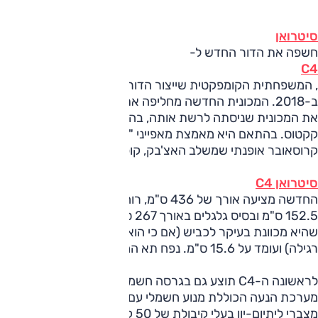
סיטרואן
חשפה את הדור החדש ל-
C4
, המשפחתית הקומפקטית שייצור הדור הקודם שלה הופסק עוד
ב-2018. המכונית החדשה מחליפה את ה-C4 הקלאסית וגם
את המכונית שניסתה לרשת אותה, בהצלחה חלקית, ה-C4
קקטוס. בהתאם היא מאמצת מאפייני "שטח" עם עיצוב
קרוסאובר אופנתי שמשלב האצ'בק, קופה ופנאי.
סיטרואן C4
החדשה מציעה אורך של 436 ס"מ, רוחב של 180 ס"מ, גובה של
152.5 ס"מ ובסיס גלגלים באורך 267 ס"מ. מרווח הגחון חושף
שהיא מכוונת בעיקר לכביש (אם כי הוא נדיב יחסית לקומפקטית
רגילה) ועומד על 15.6 ס"מ. נפח תא המטען - 380 ליטר.
לראשונה ה-C4 תוצע גם בגרסה חשמלית מלאה. לזו תהיה
מערכת הנעה הכוללת מנוע חשמלי עם 136 כ"ס ו-26.5 קג"מ,
מצברי ליתיום-יון בעלי קיבולת של 50 ק"מ וטווח נסיעה של 350