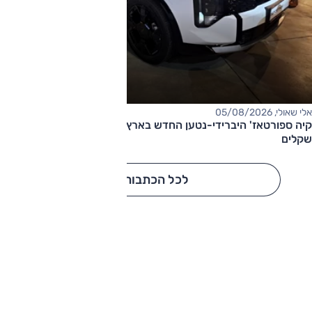
אלי שאולי, 05/08/2026
קיה ספורטאז' היברידי-נטען החדש בארץ – המחיר החל מ-220,000
שקלים
לכל הכתבות