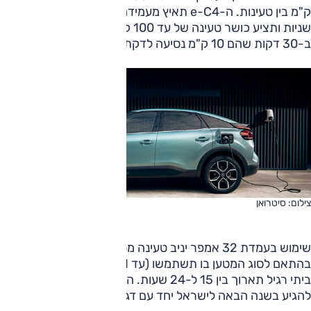
ק"מ בין טעינות. ה-e-C4 תאיץ מעמידה ל-100 קמ"ש בתוך 9.7
שניות ותציע כושר טעינה של עד 100 קילוואט (80% טעינה
ב-30 דקות שהם 10 ק"מ נסיעה לדקת טעינה).
צילום: סיטרואן
שימוש בעמדת 32 אמפר יניב טעינה מלאה בתוך 7.5-5 שעות
בהתאם לסוג המטען בו תשתמשו (עד 11 קילוואט). טעינה משקע
ביתי רגיל תארוך בין 15 ל-24 שעות. הגרסה החשמלית צפויה
להגיע בשנה הבאה לישראל יחד עם דגמי בנזין ודיזל.