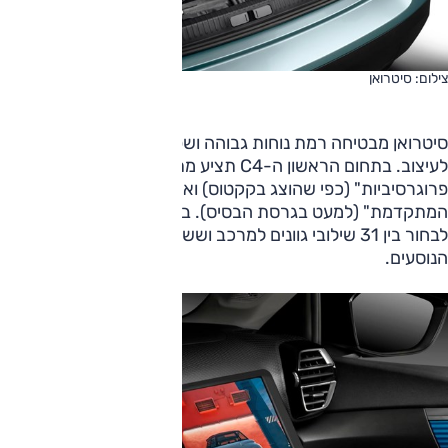
צילום: סיטרואן
סיטרואן מבטיחה רמת נוחות גבוהה ושפע אפשרויות התאמה
לעיצוב. בתחום הראשון ה-C4 תציע מתלי "כריות הידראוליות
פרוגרסיביות" (כפי שהוצג בקקטוס) ואת "מושבי הנוחות
המתקדמת" (למעט בגרסת הבסיס). בתחום ההתאמה תוכלו
לבחור בין 31 שילובי גוונים למרכב ושש חבילות עיצוב לתא
הנוסעים.