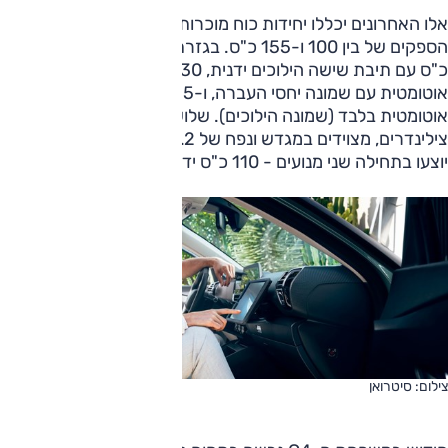
אלו האחרונים יכללו יחידות כוח מוכרות של קבוצת PSA עם
הספקים של בין 100 ו-155 כ"ס. בגזרת הבנזין יוצע מנוע 100
כ"ס עם תיבת שישה הילוכים ידנית, 130 כ"ס עם אותה תיבה או
אוטומטית עם שמונה יחסי העברה, ו-155 כ"ס עם תיבה
אוטומטית בלבד (שמונה הילוכים). שלושת המנועים בעלי שלושה
צילינדרים, מצוידים במגדש ונפח של 1.2 ליטר. בגזרת הדיזל
יוצעו בתחילה שני מנועים - 110 כ"ס ידני ו-130 כ"ס אוטומטי.
צילום: סיטרואן