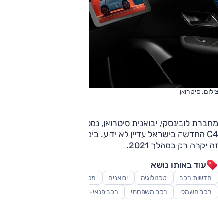
צילום: סיטרואן
מחברת לובינסקי, יבואנית סיטרואן, נמסר כי מועד השיווק של ה-
C4 החדשה בישראל עדיין לא ידוע. ביבואנית מעריכים עם זאת כי
זה יקרה רק במהלך 2021.
עוד באותו נושא
חדשות רכב
טכנולוגיה
יבואנים
מכוניות אוטונומיות
סופרמיני
רכב חשמלי
רכב משפחתי
רכב פנאי-שטח