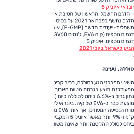
יונדאי הכריזה על שורה של שינויים ועדכונים לרכב הפנאי
יונדאי איוניק 5
– הדגם החשמלי הראשון של חטיבת איוניק החשמלית-ייעודית.
הדגם נחשף בפברואר 2021 על בסיס פלטפורמה
חשמלית-ייעודית חדשה (E-GMP), אותה הוא חולק כיום עם שני
דגמים נוספים (קיה EV6, ג'נסיס GV60), וזו תשרת בהמשך
דגמים נוספים. איוניק 5
הגיע לישראל ביולי 2021
.
סוללה, טעינה
השינוי המרכזי נוגע לסוללה, רכיב קריטי ברכב חשמלי. המהדורה
המעודכנת תוצע בגרסת הטווח הארוך עם סוללה 77.4 קוט"ש,
נתון גדול ב-6.6% ביחס לסוללה כיום (72.6 קוט"ש); סוללה זאת
מוצעת כבר ב-EV6 של קיה. ביונדאי לא מפרסמים בשלב זה את
טווח הנסיעה המעודכן, אך אותו EV6 מסוגל ל-524 ק"מ, 43
ק"מ ו-9% יותר מאשר איוניק 5 המקביל כיום. לא נמסר על שינוי
ביחס לסוללה הקטנה יותר שאינה משווקת בישראל.