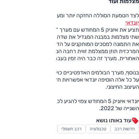
מצלמות ועוד
לצד הטמעת הסוללה החזקה יותר ומערכת החימום,
יונדאי
תציע את איוניק 5 המחודש עם מערך "מראות דיגיטליות". בחוץ
שתי מצלמות במבנה המגדיל את שדה הראייה, ואלה מקרינות
את התמונה למסכים המותקנים על הדלתות. ה"מראה"
המרכזית תוזן ממצלמת זווית רחבה המותקנת מתחת לכנף
האחורית. מערך זה כבר היה זמין בעבר בשוק הקוריאני.
בנוסף, מערך הבולמים האדפטיביים כויל לשיפור נוחות הנסיעה.
על כל אלה הוסיפה יונדאי אפשרויות חדשות להתאמה אישית של
העיצוב החיצוני.
יונדאי איוניק 5 המחודש צפוי להגיע לכבישי אירופה במחצית
השנייה של 2022.
עוד באותו נושא
חדשות רכב
טכנולוגיה
רכב חשמלי
רכב פנאי-שטח