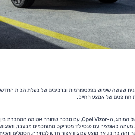
דגם הראשון של היצרנית שעשה שימוש בפלטפורמות וברכיבים של בעלת הבית החדש
יחת פנים של אמצע החיים.
מבחוץ, זוכה הקורסה לקבל את הפנים החדשות והנאות של המותג, ה-Opel Vizor, עם סבכה שחורה אטומה המחברת בין
מעתה כאופציה עם פנסי לד מטריקס מתוחכמים מבעבר, ​​והפגוש
 זהה ברובו, אך מוצע עם גוון אפור חדש לבחירה, הסמלים והכית