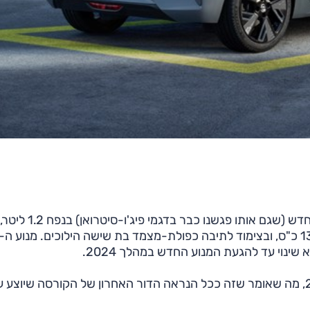
שמציע גרסאות היברידיות-מתונות. מנוע הטורבו-בנזין החדש (שגם אותו פגשנו כבר בדגמי פיג'ו-סיטרואן) בנפח 1.2 ליטר,
שינוי עד להגעת המנוע החדש במהלך 2024.
אופל רוצה להפוך למותג חשמלי בלבד באירופה עד 2028, מה שאומר שזה ככל הנראה הדור האחרון של הקורסה שיוצע