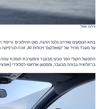
צילום: אופל
על מעבד מהיר של 'קוואלקום' ויכולות AI, זוכה לגרפיקה חדשה ותומכת בחיבור אלחוטי לאפל קארפליי ואנדרואיד אוטו.
התפעול הקולי הפך טבעי מבעבר והמערכת תומכת עתה ב
ברזולוציה גבוהה מבעבר, וממטען אלחוטי לסלולרי (אופציונ