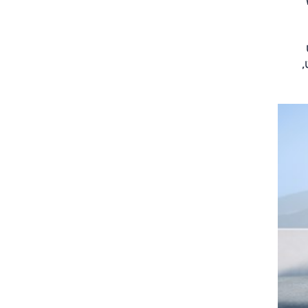
ווח WLTP
ק 156 כ"ס
של 100 קילוואט,