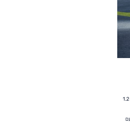
משודך למערכת 48 וולט ומוצע בשני הספקים, 100 או 136 כ"ס, ובצימוד לתיבה כפולת-מצמד בת שישה הילוכים. מנוע ה-1.2
 עם