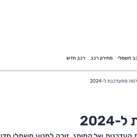
טויוטה ראב 4, קיה
ב חשמלי
מחירון רכב
רכב חדש
רכבי הסלב
ספורטאז' לונג ויונדאי
"הצל"
טוסון לונג ראש בראש: על
הנייר ועל הכביש
סה מתעדכנת ל-2024
202
ת העדכנית של המותג, זוכה למנוע חשמלי חדש