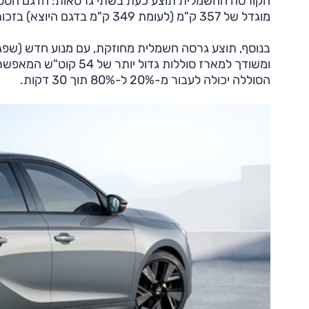
מוגדל של 357 ק"מ (לעומת 349 ק"מ בדגם היוצא) בזכות סוללה יעילה יותר.
הסוללה יכולה לעבור מ-20% ל-80% תוך 30 דקות.