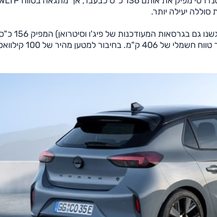
הקורסה החשמלית תוצע כעת בשתי גרסאות: הדגם הסטנדרטי מפיק את אותם 136 כ"ס כבעבר, אך מתגאה בט
בנוסף, תוצע גרסה חשמלית מחוזקת, עם מנוע חדש (שפגשנו גם בגרסאות המעודכנות של פיג'ו וסיטרואן) המפי
ומשודך למארז סוללות גדול יותר של 54 קוט"ש המאפשר טווח חשמלי של 406 ק"מ. בחיבור למטען מהיר 