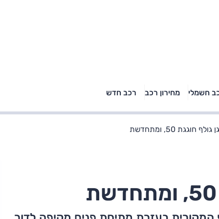
טויוטה ראב 4, קיה
ב חשמלי
מחירון רכב
רכב חדש
רכבי הסלב
ספורטאז' לונג ויונדאי
"הצל"
טוסון לונג ראש בראש: על
הנייר ועל הכביש
לף חוגגת 50, ומתחדשת
ם להצגת הגולף המקורית בעזרת מתיחת פנים מקיפה לדור