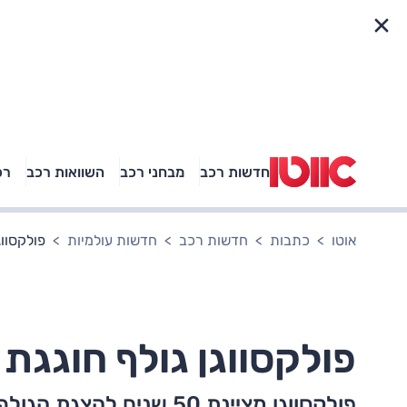
פריט מהיר
חדשות רכב
מבחני רכב
השוואות רכב
רכ
באיזה רכב פנאי נוסעת
אגם בוחבוט?
אוטו
כתבות
חדשות רכב
חדשות עולמיות
פולקסווגן גו
פולקסווגן גולף חוגגת 50, ומתחדשת
פולקסווגן מציינת 50 שני