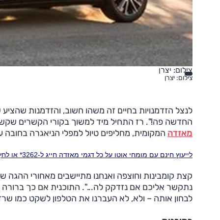
צילום: יצרן
צילום: יצרן
לנצל הזדמנויות בחיים זה משהו חשוב, והזדמנות שהציע
החדשה פה!". רז התחיל מיד למשוך בקורי הקשרים שקשר ב
מאזדה
המקומית, מחליפים טיול למפלי הניאגרה בחובה עי
לייעוץ חינם עם מומחי אוטו על כל דגמי מאזדה חייג ל-3262* או לחץ כאן
נתקשר אליכם אם נזדקק לה...". התוכנית אם כך ברורה –
לבחון אותה – ולא, לא העברנו את הטלפון לשקט כמו שרז