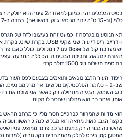
ס"מ (וב-15 ס"מ יותר מניסאן ג'וק, להשוואה), רחבה ב-7 ס"מ (זהה לג'וק) אבל גבוהה רק ב-5.5 ס"מ (2 ס"מ פחות מהניסאן).
i-דרייב, ריפודי עור, שני שקע
יש מערכת קול של Bose עם 7 רמקו
תאורת יום נאה, וחבילת הבטיחות, הכוללת התרעה ועצירה
בתוספת תשלום של 1500 דולר קנדי.
ריפודי העור הלבנים נאים ותואמים בצבעם לפס העור בדשב
שב-2 – כלומר, הפלסטיקים נוקשים, אך מרקמם נעים. 
בגג השמש, והבעיה מתחילה רק כאשר אני שולח את רז לב
אותו, ואחר כך הוא מתלונן שחסר לו מקום.
הוא מדווח שהמרווח לברכיים חסר, מלין כי מרחב הראש ב
בקצה הגב. לאות מחאה הוא מבקש לנהוג ראשון, ושניה 
שהישיבה גבוהה רק במעט מרכב פרטי ממוצע, עניין שעש