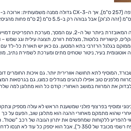
בסיס
תא הנוסעים בגרסה זו כמעט זהה בעיצובו לזה של הגרסה המאובזרת ביותר של ה-2, עם המסך, מערכת התפריטי
י USB, בקרת שיוט, בקרת אקלים, קישוריות בלוטות', מצלמת רוורס, תצוגה עילית וגג שמש 
לים, כולל סאבוופר הממוקם בגלגל הרזרבי בתא המטען. גם כאן יש תאורת כל-לד עם
 אוטונומית בעיר, ניטור שטחים מתים ומערכת לשמירת נתיב, מו
ורד, המוסיף לתא תחושה אוורירית יותר. גם איכות החומרים דומ
המרווח מלפנים טוב אפילו לנהגים מגודלים כמונו, גם בגרסאות המצ
דוק את המרווח במושב האחורי: קודם כל הוא מתלונן למה שלחו
ינוני ומוסיף בפרצוף פולני שמשענת הראש לא עולה מספיק ונתקע
אחרי שהוא מתמקם מאחורי ההגה הוא מתלונן שוב, הפעם על כך
וי להפריע ללקוחות שמחפשים את יתרון הגובה של רכב "שטח". 
המטען קטן ביחס לחלק מהמתחרים בקטגוריה (למרות נפח רשמי מכובד של 350 ל'), אבל הוא יספק כל עוד לא תנסו ל