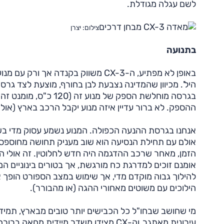
לשם עגלה מגודלת.
צילום: יצרן
בתנועה
היל'. מכיוון שהמדינה נצבעת לבן בחורף, מוצעת לצד גר
ההספק. לא ברור עדיין איזה מנוע יקבל הרכב בארץ (אולי בכלל את ה-.5
אנחנו בגרסת ההנעה הכפולה. המנוע נשמע עסוק מדי בש
אולם עם תחילת הנסיעה הוא שוב מעניק תחושה מחוספסת,
הזמן, מאחר שרכב ההדגמה היה חדש לחלוטין. זה אולי 
אומנם זוכים למדרגת כח מורגשת, אך בטורים בינוניים ה
להילוך גבוה מוקדם מדי, אך שימוש במצב הספורט הופך 
הילוכים עם משוטים מאחורי ההגה (או מהבורר).
מי שחושב שבחו"ל כל הכבישים יותר טובים מבארץ, תמיד
עירונית מאתגר, וה-CX מצידו משדר מיידי