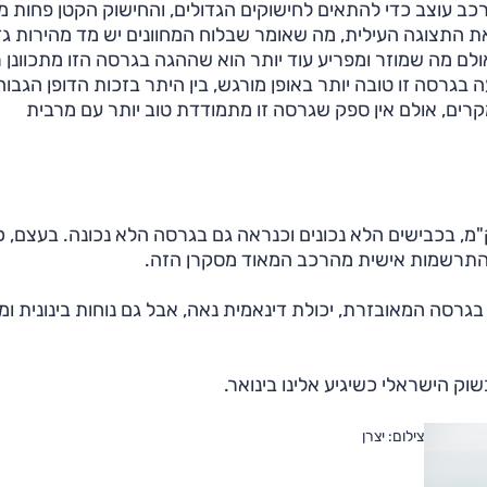
יוניים יותר. הבעיה שהרכב עוצב כדי להתאים לחישוקים הגדולים, והחישוק הקטן פחות
ת התצוגה העילית, מה שאומר שבלוח המחוונים יש מד מהירות גד
ל"ד קטנטן וקשה לקריאה (בדיוק כמו במאזדה2). אולם מה שמוזר ומפריע עוד יותר הוא שההגה בגרסה הזו מתכוונ
 בגרסה זו טובה יותר באופן מורגש, בין היתר בזכות הדופן הגבו
מקרים, אולם אין ספק שגרסה זו מתמודדת טוב יותר עם מרבית
"מ, בכבישים הלא נכונים וכנראה גם בגרסה הלא נכונה. בעצם, כ
התרשמות אישית מהרכב המאוד מסקרן הזה.
ב נאה, אבזור מעולה בגרסה המאובזרת, יכולת דינאמית נאה, אבל גם נוחות בינונית ו
וק הישראלי כשיגיע אלינו בינואר.
צילום: יצרן