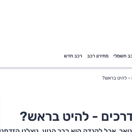
טויוטה ראב 4, קיה
ב חשמלי
מחירון רכב
רכב חדש
רכבי הסלב
ספורטאז' לונג ויונדאי
"הצל"
טוסון לונג ראש בראש: על
הנייר ועל הכביש
ו רק בינואר, אבל לקנדה הוא כבר הגיע. ניצלנו הזדמנ