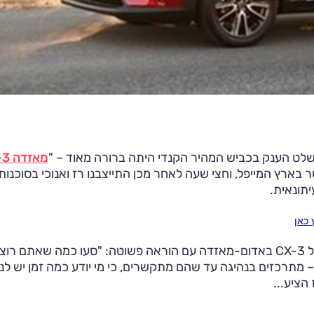
 שלט הענק בכביש המהיר הקנדי היתה ברורה מאוד – "
מאזדה CX-3
ארץ המייפל, וחצי שעה לאחר מכן התייצבנו רז ואנוכי בסוכנות
תונאית.
קצת קומבינות וחוצפה ואנחנו מתיישבים מאחורי ההגה של CX-3 באדום-מאזדה עם הוראה פשוטה: "סעו כמה שאתם ר
 מתרכזים בנהיגה עד שהם מתקשרים, כי מי יודע כמה זמן יש לנו
 הציע...