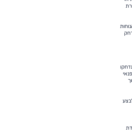
2), לא בדיוק עוזרת
נוחות
רחק
אם תדחקו
נאי
ך
לבצע
צוידת