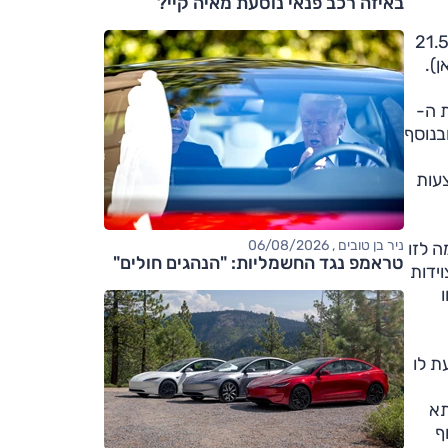
באיזה רכב פנאי נוסעת מאיה קיי?
 הגלגלים זהה כמובן למאזדה2 עימה היא חולקת רצפה (257 ס"מ), אך ה-3-CX גדולה ממנה משמעותית: ארוכה ב-21.5
ם דמויית ה-
– ובנוסף
צעות
ניר בן טובים , 06/08/2026
ה לזו
טראמפ נגד החשמליות: "הנהגים חולים"
וידות
ת לו
תא
דחוף