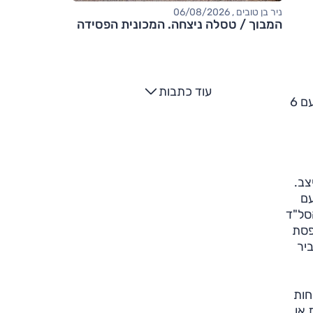
ניר בן טובים , 06/08/2026
המבוך / טסלה ניצחה. המכונית הפסידה
עוד כתבות
באופן לא מפתיע, ה-CX-3 משווק בקנדה אך ורק עם מנוע בנזין 2.0 ל' (150 כ"ס, 20.8 קג"מ) המשודך לתיבה אוטומטית עם 6
צב.
עם
סל"ד
פסת
יר
חות
ת או