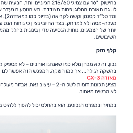
בחישוקי "16 עם צמיגי 215/60 הג
לו. גם תאורת ההלוגן פחות מצודדת. תא הנוסעים נעדר א
ומד ס
מעלה-מטה ולא למרחק. בצד החיובי נציין כי נוחות הנסיעה
יותר של הצמיגים. נוחות הנסיעה עדיין בינונית בחלק מה
השיבושים.
קלף חזק
נכון, זה לא מבחן מלא כמו שאנחנו אוהבים – לא מספיק ק
בהשקה רגילה... אך כמו השקה, המפגש הזה אפשר לנו 
מאזדה 3-CX
מציע תכונות דומות לשל ה-2 – עיצו
לא מרשים מאחור.
במחיר ובמפרט הנכונים, הוא בהחלט יכול להפוך ללהיט בש