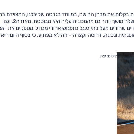
שון ששנינו מסכימים עליו הוא שה-CX-3 עוברת בקלות את מבחן הרושם, במיוחד בגרסה שקיבלנו, המצוידת
"18 מגודלים ורמת האבזור הגבוהה ביותר; משהו בעיצוב שלה מושך יותר גם מהמכונית עליה היא מבוססת, מאזדה2, וגם
 הקרבי, שכולל חיפויים שחורים מעל בתי גלגלים ופגוש אחורי מגודל, מספקים את "
תית ונכונה, דחוסה וקצרה – וזה לא מפתיע, כי בסוף היום היא
צילום: יצרן