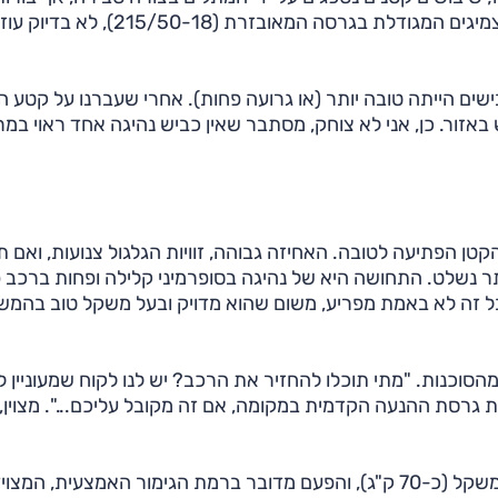
שיבושים חדים מועברים בצורה לא-ממש נעימה. מידת הצמיגים המגודלת בגרסה המאובזרת (15/50-18
ישים הייתה טובה יותר (או גרועה פחות). אחרי שעברנו על קטע ה
 באזור. כן, אני לא צוחק, מסתבר שאין כביש נהיגה אחד ראוי במ
דגם המוגבל מאוד הזה, היכולת הדינאמית של ה-CX הקטן הפתיעה לטובה. האחיזה גבוהה, זוויות הגלגול צנועות, ו
יתר נשלט. התחושה היא של נהיגה בסופרמיני קלילה ופחות ברכב פ
 זה לא באמת מפריע, משום שהוא מדויק ובעל משקל טוב בהמש
הסוכנות. "מתי תוכלו להחזיר את הרכב? יש לנו לקוח שמעוניין 
ת גרסת ההנעה הקדמית במקומה, אם זה מקובל עליכם...". מצוין,
המנוע בגרסת ההנעה הקדמית זהה, אבל יש קצת פחות משקל (כ-70 ק"ג), והפעם מדובר ברמת הגימור האמצעית, המ