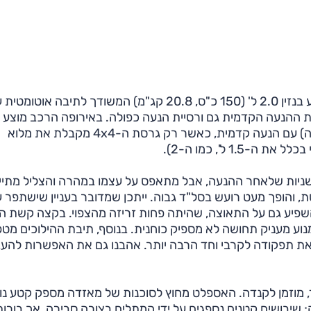
סת ההנעה הקדמית גם ורסיית הנעה כפולה. באירופה הרכב מוצע
בגרסה מוחלשת הספק של מנוע זה (120 כ"ס, מומנט זהה) עם הנעה קדמית, כאשר רק גרסת ה-4x4 מקבלת את מלוא
1 ל', כמו ה-2).
ניות שלאחר ההנעה, אבל מתאפס על עצמו במהרה והצליל מתיי
 והופך מעט רועש בסל"ד גבוה. ייתכן שמדובר בעניין שישתפר 
השפיע גם על התאוצה, שהיתה פחות זריזה מהצפוי. בקצה קשת ה
מנוע מעניק תחושה לא מספיק כוחנית. בנוסף, תיבת ההילוכים מט
את תפקודה לקרבי וחד הרבה יותר. אהבנו גם את האפשרות להעב
, מוזמן לקנדה. האספלט מחוץ לסוכנות של מאזדה מספק קטע נו
ת מחאה ברורה; שיבושים קטנים נספגים על ידי המתלים בצורה סבירה, אך בורו