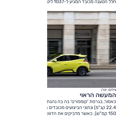
חלל הטענה מכובד המגיע ל-1037 ליטרים.
צילום: יצרן
המעשה הראוי
כאמור, בגרסת 'קומפורט' בה בה נהגתי תפוקה ראויה (156 כ"ס,
22.4 קג"מ) ונתוני הביצועים מכובדים בהתאם (9.1 ש' ל-100,
150 קמ"ש). כאשר מדביקים את הדוושה לרצפה מורגש מחץ עם