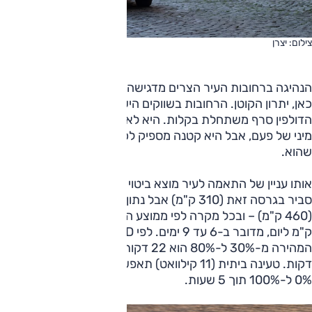
צילום: יצרן
הנהיגה ברחובות העיר הצרים מדגישה את יתרון הגודל, נכון יותר
כאן, יתרון הקוטן. הרחובות בשווקים הישנים צרים במיוחד ושם
הדולפין סרף משתחלת בקלות. היא לא כזו קטנה ביחס למכוניות
מיני של פעם, אבל היא קטנה מספיק לכל צורך עירוני צפוף
שהוא.
אותו עניין של התאמה לעיר מוצא ביטוי גם בנתוני הטווח – ממוצע
סביר בגרסה זאת (310 ק"מ) אבל נתון נכבד לתנועה עירונית
(460 ק"מ) – ובכל מקרה לפי ממוצע הנסועה כאן, העומד על 50
ק"מ ליום, מדובר ב-6 עד 9 ימים. לפי BYD, משך הטעינה
המהירה מ-30% ל-80% הוא 22 דקות, מ-10% ל-80% תוך 30
דקות. טעינה ביתית (11 קילוואט) תאפשר טעינה מלאה מכמעט
0% ל-100% תוך 5 שעות.