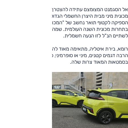
אל הסגמנט המצומצם עתידה להצטרף ממש בקרוב, כבר ביולי,
מכונית מיני מבית היצרן החשמלי הגדול בעולם, BYD, וזו כבר
הספיקה לקטוף תואר נחשב של "המכונית העירונית הנבחרת"
בתחרות מכונית השנה העולמית. שמה 'דולפין סרף' ובניגוד
לשתיים הנ"ל לזו הנעה חשמלית.
רומא, בירת איטליה, מתאימה מאוד להשקה של מכונית כזאת –
הרבה דגמים קטנים, מיני או סופרמיני, כאלה שממש מתבקשים
בסמטאות המאוד צרות שלה.