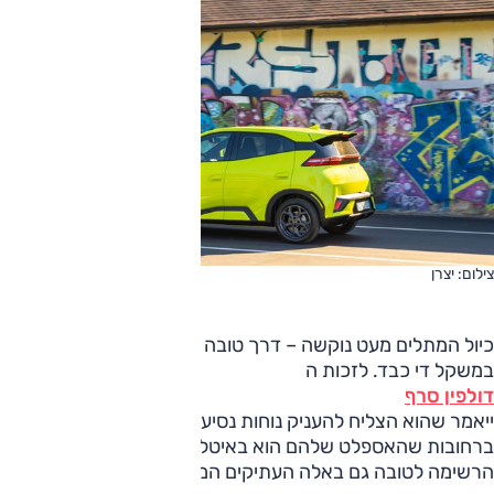
צילום: יצרן
כיול המתלים מעט נוקשה – דרך טובה לשמור על רכב ממש קטן
במשקל די כבד. לזכות ה
דולפין סרף
ייאמר שהוא הצליח להעניק נוחות נסיעה שהיא יותר מראויה
ברחובות שהאספלט שלהם הוא באיטלקית שבורה, וזו אפילו
הרשימה לטובה גם באלה העתיקים המרוצפים באבנים,