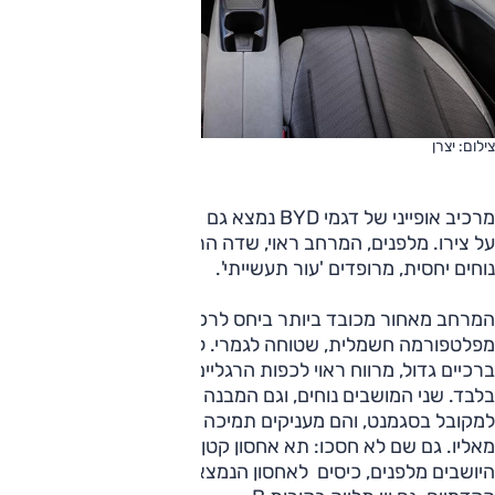
צילום: יצרן
מרכיב אופייני של דגמי BYD נמצא גם כאן, והמסך המרכזי סובב
על צירו. מלפנים, המרחב ראוי, שדה הראייה סביר, והמושבים
נוחים יחסית, מרופדים 'עור תעשייתי'.
המרחב מאחור מכובד ביותר ביחס לרכב כזה, הרצפה כצפוי
מפלטפורמה חשמלית, שטוחה לגמרי. ליושבים מאחור מרווח
ברכיים גדול, מרווח ראוי לכפות הרגליים ורק מרווח הראש סביר
בלבד. שני המושבים נוחים, וגם המבנה שלהם מרשים ביחס
למקובל בסגמנט, והם מעניקים תמיכה ראויה לגב, ממש לא מובן
מאליו. גם שם לא חסכו: תא אחסון קטן מתחת למשענת היד של
היושבים מלפנים, כיסים לאחסון הנמצאים בגב המושבים