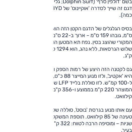
בשם 'דולפין סרף' (Dolphin Surf; גלישת הדולפין, דולפין גולש).
דגם זה שייך לסדרה 'אוקיינוס' של BYD (גם דגמי סיל, סיליון ועוד
כמה).
בסיס הגלגלים של הדגם הקטן הזה הוא 250 ס"מ, אורכו 399
ס"מ, גובהו 159 ס"מ – ארוך ב-22 ס"מ וגבוה ב-5 ס"מ מזה
המקורי שהוצג בסין. נפח תא המטען הוא 308 ליטרים ומשקל
שלוש הגרסאות, ללא נהג, הוא 1294 ק"ג, 1370 ק"ג ו-1390
ק"ג.
גם לקטנה הזה היצע של רמות הספק וסוללות. גרסת הכניסה
היא 'אקטיב', ולזו מנוע המייצר 88 כ"ס, להאצה של 11.1 שניות
ל-100 קמ"ש. לזו סוללת בלייד LFP של 30 קוט"ש, הטווח
המוצהר 220 ק"מ בממוצע ו-356 ק"מ בעיר, והספק הטעינה 65
קילוואט.
עם אותו מנוע בגרסת 'בוסט', סוללה של 43.2 קוט"ש והספק
טעינה של 85 קילוואט. תוספת המשקל פוגעת בהאצה, כאן 12.1
שניות – ומוסיפה הרבה לטווח: 322 ק"מ בממוצע, 507 ק"מ(!)
בעיר.