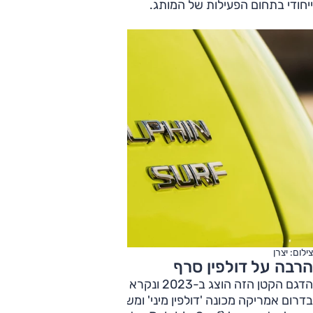
ייחודי בתחום הפעילות של המותג.
צילום: יצרן
הרבה על דולפין סרף
הדגם הקטן הזה הוצג ב-2023 ונקרא 'סיגל' (Seagull; שחף),
בדרום אמריקה מכונה 'דולפין מיני' ומשווק באירופה וגם בישראל