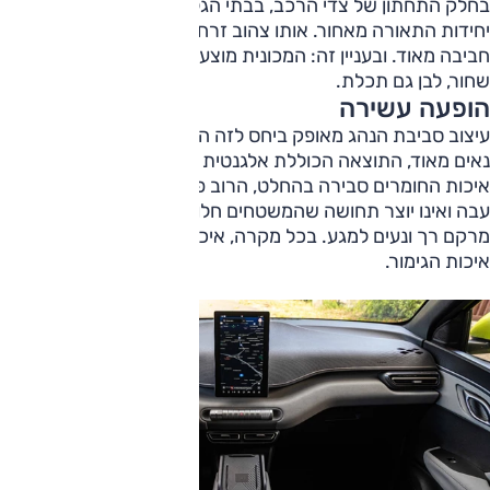
בחלק התחתון של צדי הרכב, בבתי הגלגלים ובפס החיבור של
יחידות התאורה מאחור. אותו צהוב זרחני מעניק לדולפין מתיקות
חביבה מאוד. ובעניין זה: המכונית מוצעת בשלושה צבעים נוספים:
שחור, לבן גם תכלת.
הופעה עשירה
עיצוב סביבת הנהג מאופק ביחס לזה החיצוני, המשטחים והקווים
נאים מאוד, התוצאה הכוללת אלגנטית והגוונים הכהים מוסיפים.
איכות החומרים סבירה בהחלט, הרוב פלסטיק נוקשה, אך הוא
עבה ואינו יוצר תחושה שהמשטחים חלולים, ויש גם אזורים עם
מרקם רך ונעים למגע. בכל מקרה, איכות ההרכבה טובה וכך גם
איכות הגימור.