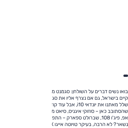
בואו נשים דברים על השולחן: סגמנט מכוניות המיני כמעט ואינו
קיים בישראל, גם אם נצרף אליו את סגמנט הפנאי מיני... ארדואן
שלל מאתנו את יונדאי i10, אבל עוד קודם לכן, שפע הדגמים
שהסתובב כאן – סוזוקי איגניס, סיאט מי, סיטרואן C1, פולקסווגן
אפ, פיג'ו 108, שברולט ספארק – התפוגג לו במהלך השנים. מה
נשאר? לא הרבה, בעיקר טויוטה אייגו X, קיה פיקנטו.