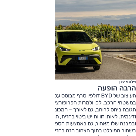
צילום: יצרן
הרבה הופעה
העיצוב של BYD דולפין סרף מבוסס על זוויות חדות וריבוי פאזות
במשטחי הרכב. לכן ולמרות הפרופורציות הלא-מחמיאות – ממד
הגובה ביחס לרוחב, גם לאורך – המכונית נראית עדכנית
ודינמית. לאותן זוויות יש ביטוי בחזית, הן נוכחות מאוד בצדי הרכב
ובמבנה שלו מאחור, גם באמצעות הספוילר החינני. הצהוב מודגש
בשחור המובלט בתוך הצהוב הזה בחזית, אבל גם עם פס מקורי