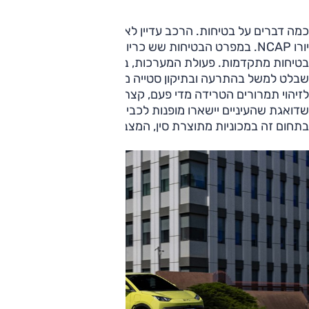
כמה דברים על בטיחות. הרכב עדיין לא נבחן במבחני הריסוק של
יורו NCAP. במפרט הבטיחות שש כריות אוויר והרבה מערכות
בטיחות מתקדמות. פעולת המערכות, בעיקר, לא הציקה, דבר
שבלט למשל בהתרעה ובתיקון סטייה מנתיב. אמנם, המערכת
לזיהוי תמרורים הטרידה מדי פעם, קצת גם המצלמה ההיא
שדואגת שהעיניים יישארו מופנות לכביש – אבל ביחס למקובל
בתחום זה במכוניות מתוצרת סין, המצב מצוין.