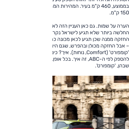
בממוצע, 460 ק"מ בעיר. המהירות המרבית בכל הגרסאות היא
150 ק"מ.
הערה על שמות. גם כאן העניין הזה לא ממש ברור. הגרסה
החלשה ביותר שלא תגיע לישראל נקראת 'אקטיב' (Active);
החזקה ממנה שכן תגיע לכאן מכונה כראוי 'בוסט' (Boost, דחף)
– אבל החזקה מכולן ובהפרש, שגם היא תעשה עלייה, נקראת
'קומפורט' (Comfort, נוחות). איך? כינוי הגרסאות עולה בהתאם
להספק לפי ה-ABC, זה איך. בכל אופן, להשקה הגיעה הבכירה
שבהן, 'קומפורט'.