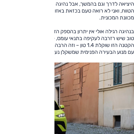
היציאה לדרך וגם בהמשך, אבל נהיגה כזאת באה על חשבון
הטווח, ואני לא רואה טעם בכזאת באזורים העירוניים אליהם
מכוונת המכונית.
בנהיגה רגילה אולי אין יתרון בהספק הזה, אך מעבר לכך שתמיד
טוב שיש רזרבה לעקיפה בתנאי עומס, למשל, חשוב לזכור כי
הקטנה הזו שוקלת 1.4 טון – וזה הרבה יותר מהקטנות האחרות
עם מנוע הבעירה הפנימית שמשקלן נע סביב טון אחד.