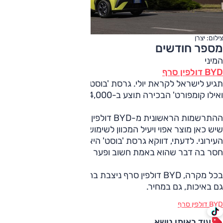
צילום: יצרן
מספר חודשים
המיני
BYD דולפין סרף
תגיע לישראל לקראת יולי. גרסת 'בוסט' תעלה 115,000 שקלים
ואילו קומפורט' הבכירה תוצע ב-124,000 שקלים.
ההתרשמות הראשונית מ-BYD דולפין סרף חיובית מאוד. ניכר
שיש כאן מוצר אפוי ויעיל המכוון לשימושיות מרובה במרחב
העירוני. לדעתי, דווקא גרסת 'בוסט' היא האטרקטיבית יותר – לא
חסר בה דבר שהוא באמת חשוב ופער המחיר ניכר.
בכל מקרה, BYD דולפין סרף ניצבת בחלק העליון של הסגמנט,
גם באיכות, גם במחיר.
BYD דולפין סרף
עוד באותו נושא