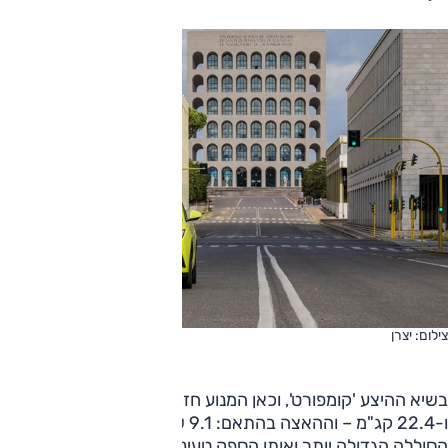
צילום: יצרן
בשיא ההיצע 'קומפורט', וכאן המנוע חזק בהרבה, 156 כ"ס
ו-22.4 קג"מ – וההאצה בהתאם: 9.1 שניות ל-100 קמ"ש.
הסוללה הגדולה יותר ואותו הספק טעינה, הטווח הוא 310 ק"מ