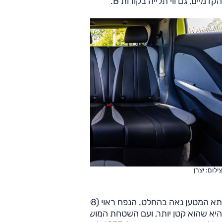
הקדמיים, גם ווי תלייה בקורות B.
צילום: יצרן
תא המטען נאה בהחלט. הנפח ראוי (308 ל'), אם-כי התחושה
היא שהוא קטן יותר, ועם השטחת המושבים האחוריים מתקבל