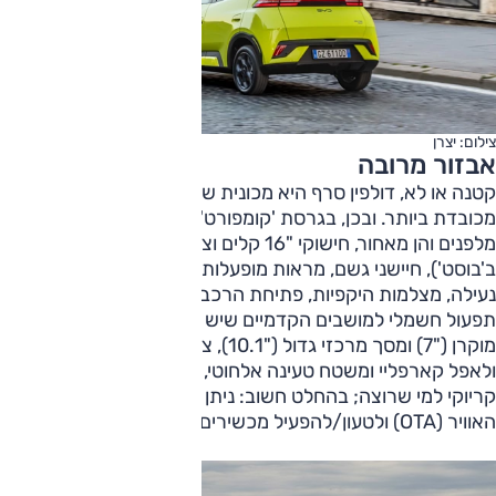
צילום: יצרן
אבזור מרובה
קטנה או לא, דולפין סרף היא מכונית שרמת האבזור שלה
מכובדת ביותר. ובכן, בגרסת 'קומפורט' תאורת לד מלאה, הן
מלפנים והן מאחור, חישוקי "16 קלים וצמיגי 185/55 (גם
ב'בוסט'), חיישני גשם, מראות מופעלות חשמל המתקפלות עם
נעילה, מצלמות היקפיות, פתיחת הרכב גם באמצעות סמארטפון,
תפעול חשמלי למושבים הקדמיים שיש בהם חימום, לוח מחוונים
מוקרן ("7) ומסך מרכזי גדול ("10.1), צימוד אלחוטי לאנדרואיד
ולאפל קארפליי ומשטח טעינה אלחוטי, תפעול קולי גם לניווט,
קריוקי למי שרוצה; בהחלט חשוב: ניתן לעדכן את הרכב דרך
האוויר (OTA) ולטעון/להפעיל מכשירים חיצוניים (V2L).