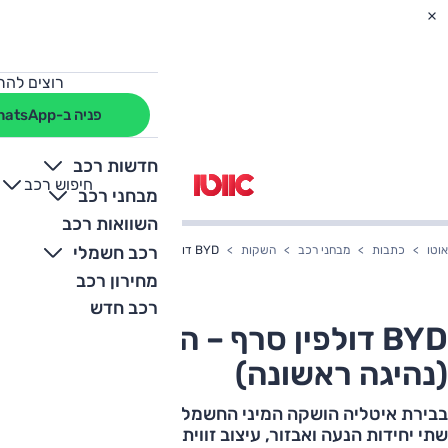
רוצים להת
פניה ב-WhatsApp
חדשות רכב
חיפוש רכב
+
-
מבחני רכב
השוואות רכב
רכב חשמלי
אוטו
כתבות
מבחני רכב
השקות
BYD דולפין סרף – השקה עולמית (נהיגה ראשונה)
מחירון רכב
רכב חדש
BYD דולפין סרף – השקה עולמית
(נהיגה ראשונה)
בבירת איטליה הושקה המיני החשמלית של BYD. על הפרק:
שתי יחידות הנעה ואבזור, עיצוב זוויתי