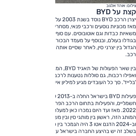
צילום: אוהד אלגוב
קצת על BYD
יצרן הרכב BYD נוסד בשנת 2003 על-ידי תאגיד BYD, מייצר
מאז מכוניות נוסעים ורכבי פנאי, מסחריות קטנות וגדולות,
משאיות כבדות וגם אוטובוסים. עם סוף 2024 הוא היצרן השישי
בגודלו בעולם, ובנוסף על מעמד הבכורה בתחום החשמלי הוא
הגדול בין יצרני סין, לאחר שסיים אותה שנה עם 4.3 מיליון כלי
רכב.
בין שאר הפעולות של תאגיד BYD, המייצר רכיבים אלקטרוניים
ואפילו רכבות, גם סוללות נטענות לרכב, כולל הדגם המתקדם
'בלייד'. סך כל העובדים מגיע למיליון איש, וגם זה נתון ראוי לציון.
פעילות BYD בישראל החלה ב-2013 עם שיווק אוטובוסים
חשמליים, והפעילות בתחום הרכב הפרטי החלה בספטמבר
2022. מאז ועד היום נמכרו כאן למעלה מ-40,000 מכוניות של
המותג הזה, ראשון בין מותגי סין ובין משווקי הרכב החשמלי
וב-2024 הדגם אטו 3 היה הנמכר בין כל הדגמים בישראל.
בשלב זה יש בהיצע החברה בישראל עשרה דגמים – וגם זה נתון