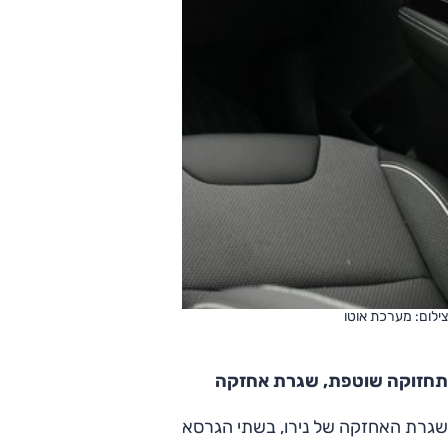
צילום: מערכת אוטו
תחזוקה שוטפת, שגרת אחזקה
שגרת האחזקה של נירו, בשתי הגרסאות ההיברידיות, כוללת טיפול בכל 15,000 ק"מ או שנה (המוקדם ביניה