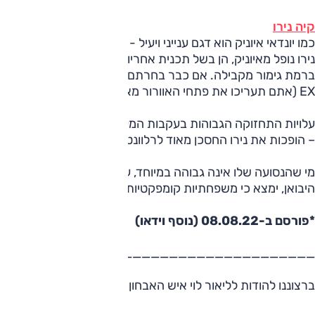
קיה נירו
כמו יונדאי איוניק הוא דגם ענייני ויעיל - חסכוני, בטיחותי והוא 
נירו נופל מאיוניק, הן בשל תכנית אחריות טובה פחות, הן בשל אבז
ברמת גימור מקבילה. אם כבר בחרתם בנירו, לכו על הגרסה ההיב
EX (אתם תעריכו את פתחי האוורור מאחור).
עלויות התחזוקה הגבוהות בעקבות המערכת ההיברידית – ולאחר
– הופכות את נירו החסכן מאוד לרלוונטי רק למי שנוסע ממש הרב
מי שהנסועה שלו אינה גבוהה במיוחד, עניין צריכת הדלק אינו ממש
היבואן, ימצא כי משפחתיות קומפקטיות או דגמי פנאי כאלה מהסוג
*פורסם ב-08.08.22 (נוסף וידאו)
___________________________________
ברצוננו להודות לליאור לוי איש האבחון המכיר היטב את דגמי קיה