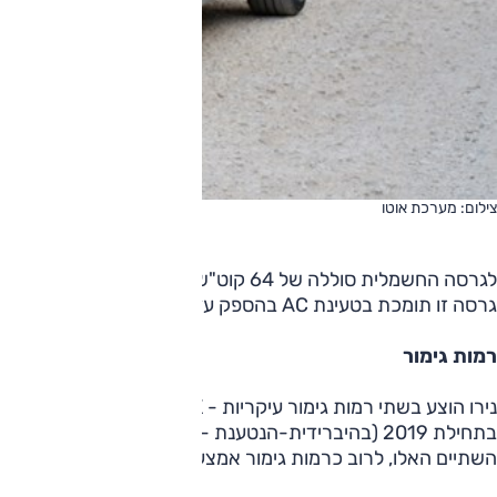
צילום: מערכת אוטו
לגרסה 
גרסה זו תומכת בטעינת AC בהספק עד 10.5 ק"ו ו-DC עד 100 ק"ו. טווח הנסיעה הרשמי כ-455 ק"מ (לפי תקן WLTP).
רמות גימור
בתחילת 2019 
השתיים האלו, לרוב כרמות גימור אמצעיות עם הבדלי אבזור לא גד