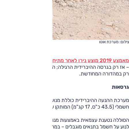
צילום: מערכת אוטו
מאמצע 2019 מוצע נירו לאחר מתיחת פנים
רק במהדורה המחודשת.
גרסאות
חשמלי (43.5 כ"ס, 17 קג"מ) המותקן על גבי תיבת ההילוכים. המנוע החשמלי ניזון מסוללה קטנה של 1.56 קוט"ש (מתוצרת LG).
הסוללה נטענת עצמאית באמצעות מנוע הבנזין והגלגלים (טעינה רגנ
לנוע על חשמל בתנאים מוגבלים – במהירות נמוכה/לחיצה עדינ