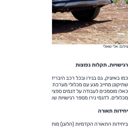
צילום: אלי שאולי
רגישויות, תקלות נפוצות
כמו באיוניק, גם בנירו ובכל רכב היברידי אחר תחזוקה ותיקונ
שתיקונן מחייב מגע עם מכלולי מערכת המתח הגבוה – ניתנים לב
כאלו מוסמכים לעבודה על דגמים ספציפיים (כנדרש בחוק) ובעיק
מכלולים. לדגמי נירו מספר רגישויות שצפויות להצריך ביקורים במו
יחידות תאורה
ביחידות התאורה הקדמיות (הלוגן) מותקן רפלקטור, שתפקידו לש