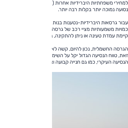
למחירי משפחתיות היברידיות אחרות (איוניק, אוריס) וגם למשפחתי
נסועה נמוכה יותר בקלות רבה יותר.
קיימת עמדת טעינה או ניתן להתקינה, בבית או במקום העבודה, ומחירה של ז
הגרסה החשמלית, נכון להיום, קשה לאיתור - מדובר בגרסה חדש
זאת, טווח הנסיעה הגדול יקל על השימוש בה גם למי שנוסעים ה
הנסיעה העיקרי, כמו גם חנייה קבועה וצורך בהתקנת עמדת טעינה