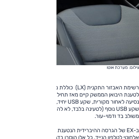
צילום: מערכת אוטו
לטענת היבואן הממשק קיים מאז תחילת השיווק של הרכב בישראל
שקע USB נוסף (לטעינה בלבד, לא להזרמת מידע), מראה מ
משולב בד ודמוי-עור.
ב-EX של הגרסה ההיברידית הנטענת (מלפני מתיחת הפנים) היו
אלחוטי לטלפון הנייד. כל אלו הוסרו בדגם המחודש, אך קיימים 