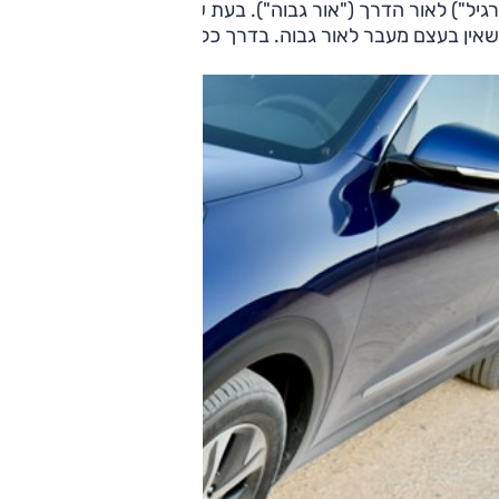
רגיל") לאור הדרך ("אור גבוה"). בעת שתאורת ההלוגן מופעלת 
שאין בעצם מעבר לאור גבוה. בדרך כלל מחליפים את יחידת התא