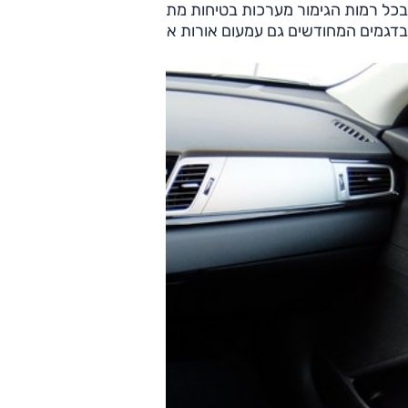
בכל רמות הגימור מערכות בטיחות מתקדמות: בלימת חירום אוטונו
בדגמים המחודשים גם עמעום אורות אוטומטי. לנירו 5 כוכבים במבחן הבטיחות של יורו NCAP מ-2016.