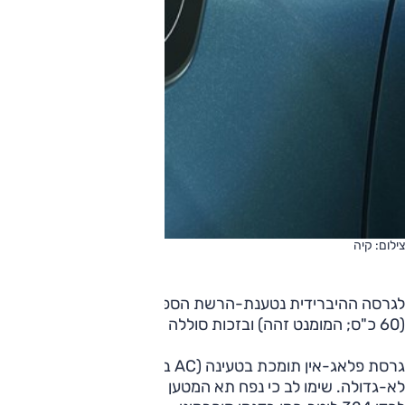
צילום: קיה
(60 כ"ס; המומנט זהה) ובזכות סוללה עם אנרגיה גדולה בהרבה (8.9 קוט"ש) ניתן לנוע עמה על חשמל בלבד לטווח משמעותי.
גר