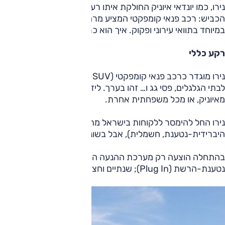
נירו, כמו יונדאי איוניק החולקת איתו רעיון – דגם שכל הגרסאות 
הכביש: רכב פנאי קומפקטי המציע מרחב וביצועים סבירים-פלוס, 
במיוחד בתוואי עירוני ופקוק. איך הוא כרכב משומש? הסקירה המ
רקע כללי
לבתי הגלגלים, פסי גג ו… זהו בערך. לידו, אפילו ספורטאז' נראה כ
מאיוניק, או מכל משפחתית אחרת.
נירו החל להימסר ללקוחו
היברידית-נטענת, חשמלית), אבל בשונה מאיוניק – כל מערכות ה
נטענת-הרשת (Plug In); שנתיים וחצי מאוחר יותר, באמצע 2021, החל שיווק הגרסה החשמלית.