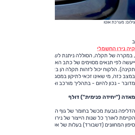
צילום: מערכת אוטו
ב
קיה נירו החשמלי
, במקרה של תקלה, הסוללה ניתנת לשיפוץ - כלומר יש אפשרות 
תקינה). הלקוח יכול לזהות תקלה הן באמצעות חיווי תקלה והן ב
במצב כזה, מי שאינו זכאי לתיקון במסגרת אחריות צפוי להוצאה 
מדובר - נכון להיום - בתהליך מורכב וארוך יחסית.
מאדה ("יחידה פנימית") דולף
הדליפה נובעת מכשל בחומר של גוף המאדה (הגוף "נאכל") מה שגורם
הקיימת לאורך כל שנות הייצור של נירו. עלות התיקון גבוהה ומחי
סיפון המחוונים (דשבורד) בעלות של אלפי שקלים, ולאחר מכן ל