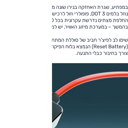
נוזל בלמים DOT 3, פופולרי וזול לרכישה), אבל אין
החלפת מצתים 
בהמשך – במערכת מיזוג האוויר, יש למלא קרר עדכני (R1234yf) היקר משמעותית ביחס לקרר מהדור הקודם (R134a).
צורך בחיבור כבלי התנעה.