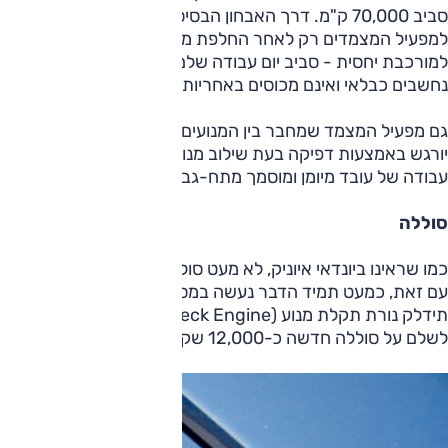
סביב 70,000 ק"מ. דרך האבחון הבסיסית היא רעידות בעת מ
למפעיל המצמדים רק לאחר החלפת מצמדים - כך שאי אפשר "לה
למורכבת יחסית - סביב יום עבודה שלם לעובד מיומן - כך שעלות 
נחשבים כבלאי ואינם מכוסים באחריות היצרן.
יורגש באמצעות דפיקה בעת שילוב מנוע הבעירה או ניתוק המנוע 
עבודה של עובד מיומן ומוסמך מתח-גבוה.
סוללה
עם זאת, כמעט תמיד הדבר נעשה במסגרת אחריות. סוללה תיחשב
תידלק נורת תקלת מנוע (k Engine
לשלם על סוללה חדשה כ-12,000 שקלים. תהליך ההחלפה פשוט.