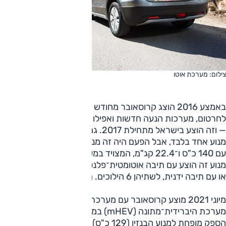
צילום: מערכת אוטו
באמצע 2016 הוצג קרוסאובר מחודש — עם עיצוב שונה
לחרטום, מערכות הנעה חדשות ואפילו מרווח גחון גדול מעט יותר
— וזה הוצע בישראל מתחילת 2017. גם הדגם המחודש הוצע
מנוע אחד בלבד, אבל הפעם היה זה מנוע טורבו־בנזין 1.4 ליטר
עם 140 כ"ס ו־22.4 קג"מ, המצויד במערכת דימום והתנעה.
מנוע זה הוצע עם תיבה אוטומטית־פלנטרית ("רגילה", של אייסין)
או עם תיבה ידנית, לשתיהן 6 הילוכים. ההנעה קדמית בלבד.
מיוני 2021 מוצע קרוסאובר עם מערכת הנעה משודרגת, הכוללת
מערכת היברידית־מתונה (mHEV) במתח 48 וולט, אבל גם
הספק מופחת למנוע הבנזין (129 כ"ס) ומומנט מוגדל (24 קג"מ).