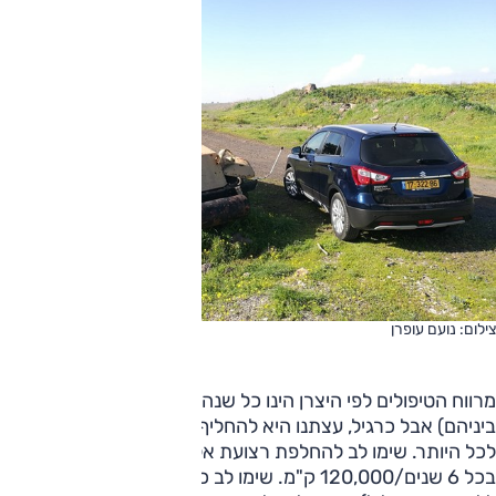
צילום: נועם עופרן
מרווח הטיפולים לפי היצרן הינו כל שנה/20,000 ק"מ (המוקדם
ביניהם) אבל כרגיל, עצתנו היא להחליף כל שנה/15,000 ק"מ
לכל היותר. שימו לב להחלפת רצועת אלטרנטור ("רצועת מנוע")
בכל 6 שנים/120,000 ק"מ. שימו לב כי נוזל הקירור (כחול, ייעודי,