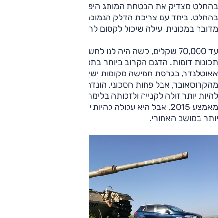
בהחלט מצדיק את הבטחת המותג היפני, מדובר בדגם אמין
בהחלט. ביחד עם צריכת הדלק הנמוכה ומרחב הפנים הנדיב,
מדובר במכונית יעילה שיכול לקסום לרבים.
עד 70,000 שקלים, קשה היה לנו לחשוב על אלטרנטיבות עם
תכונות דומות. הדגם הקרוב ביותר בתכונותיו הוא מיצובישי
אאוטלנדר, בגרסת חמישה מקומות ישיבה. הוא גדול
מהקרוסאובר, אבל פחות חסכוני. הונדה סיוויק האצ'בק עשויה
להיות יותר זולה לקנייה ולזכותה בלימת חירום אוטונומית עוד
מאמצע 2015, אבל היא עלולה להיות יקרה יותר לאחזקה וצפופה
יותר במושב האחורי.