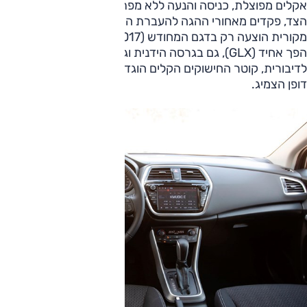
אקלים מפוצלת, כניסה והנעה ללא מפתח, קיפול חשמלי למראות
הצד, פקדים מאחורי ההגה להעברת הילוכים. דיבורית בלוטות'
מקורית הוצעה רק בדגם המחודש (2017) ואז גם מפרט האבזור
הפך אחיד (GLX), גם בגרסה הידנית וגם באוטומטית. מעבר
לדיבורית, קוטר החישוקים הקלים הוגדל ("17) על חשבון גובה
דופן הצמיג.