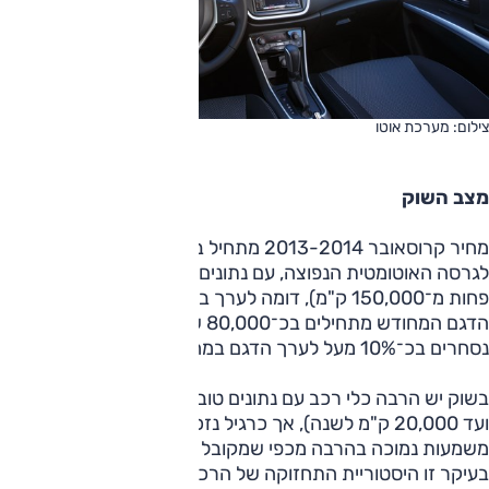
צילום: מערכת אוטו
מצב השוק
מחיר קרוסאובר 2013-2014 מתחיל בכ־50,000 שקלים
לגרסה האוטומטית הנפוצה, עם נתונים טובים (יד ראשונה־שנייה,
פחות מ־150,000 ק"מ), דומה לערך במחירון לוי יצחק. מחירי
הדגם המחודש מתחילים בכ־80,000 שקלים, מכאשר לרוב הם
נסחרים בכ־10% מעל לערך הדגם במחירון.
בשוק יש הרבה כלי רכב עם נתונים טובים (מספר בעלויות נמוך
ועד 20,000 ק"מ לשנה), אך כרגיל נזכיר כי לנתונים אלו
משמעות נמוכה בהרבה מכפי שמקובל לחשוב, ומה שמשנה
בעיקר זו היסטוריית התחזוקה של הרכב.