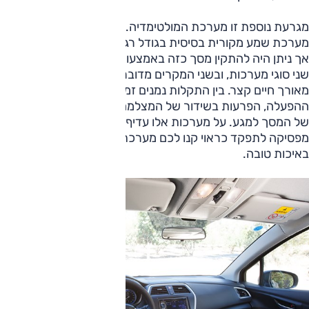
מגרעת נוספת זו מערכת המולטימדיה. קרוסאובר הוצע עם
מערכת שמע מקורית בסיסית בגודל רגיל (1DIN) וללא מסך מגע,
אך ניתן היה להתקין מסך כזה באמצעות מתקין חיצוני. כאמור, היו
שני סוגי מערכות, ובשני המקרים מדובר במוצרים זולים שסבלו
מאורך חיים קצר. בין התקלות נמנים זמן עלייה ממושך של מערת
ההפעלה, הפרעות בשידור של המצלמה האחורית וחוסר תגובה
של המסך למגע. על מערכות אלו עדיף לוותר, וביום שהמערכת
מפסיקה לתפקד כראוי קנו לכם מערכת מולטימדיה משלכם,
באיכות טובה.