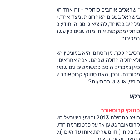
"ישראלים אוהבים סוזוקי" - זה אחד הסלוגנים של מותג סוזוקי
בישראל בשנים האחרונות. מצד אחד, לסוזוקי כבר שנים אין רכב
מלהיב במיוחד, להוציא ג'ימני הייחודי; מצד שני, המכירות של
סוזוקי ממקמות אותו מזה שנים בין עשרת המותגים המובילים
במכירות.
הסיבה לכך, מן הסתם, היא במוניטין האמינות שיצא לדגמי סוזוקי
ולאחזקה הזולה שלהם. אלה אחראים לכך שהדגמים המוצעים
כאן נמכרים היטב כמשומשים עם שמירת ערך טובה וסחירות
מכובדת. ובכן, האם סוזוקי קרוסאובר אכן מצדיק את המוניטין
היפני, או שיש הפתעות?
רקע
סוזוקי קרוסאובר
הוצג בתחילת 2013 והוצע בישראל חצי שנה מאוחר יותר.
קרוסאובר נשען אז על פלטפורמה חדשה ("פלטפורמה C
גלובלית") וזו משרתת אותו עד היום (וגם את ויטארה), למרות
העיצוב והשם השונים.