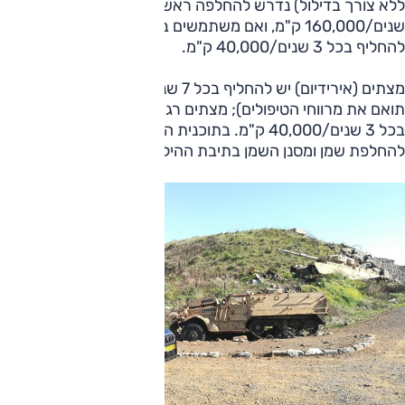
ללא צורך בדילול) נדרש להחלפה ראשונה בכל 8
שנים/160,000 ק"מ, ואם משתמשים בנוזל קירור רגיל (ירוק) יש
להחליף בכל 3 שנים/40,000 ק"מ.
מצתים (אירידיום) יש להחליף בכל 7 שנים/100,000 ק"מ (לא
תואם את מרווחי הטיפולים); מצתים רגילים (ניקל) יש להחליף
בכל 3 שנים/40,000 ק"מ. בתוכנית התחזוקה אין הוראה
להחלפת שמן ומסנן השמן בתיבת ההילוכים הרציפה.