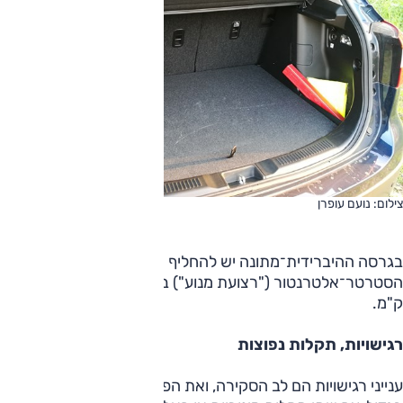
צילום: נועם עופרן
בגרסה ההיברידית־מתונה יש להחליף את רצועת
הסטרטר־אלטרנטור ("רצועת מנוע") בכל 4 שנים/80,000
ק"מ.
רגישויות, תקלות נפוצות
ענייני רגישויות הם לב הסקירה, ואת הפרק הזה צולח קרוסאובר