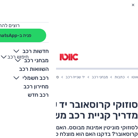
רוצים להת
פניה ב-WhatsApp
חדשות רכב
חיפוש רכב
+
-
מבחני רכב
השוואות רכב
רכב חשמלי
אוטו
כתבות
מבחני רכב
יד שנייה רכב
סוזוקי קרוסאובר יד שנייה - מדריך קני
מחירון רכב
רכב חדש
סוזוקי קרוסאובר יד שנייה -
מדריך קניית רכב משומש
לסוזוקי מוניטין אמינות מבוסס. האם זה נכון גם לגבי
קרוסאובר? בדקנו האם הוא מוצלח כרכב משומש