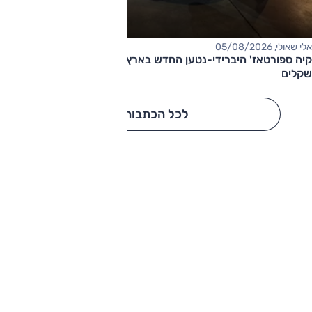
אלי שאולי, 05/08/2026
קיה ספורטאז' היברידי-נטען החדש בארץ – המחיר החל מ-220,000
שקלים
לכל הכתבות