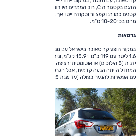
קרוסאובר, עם הצגתו, במיקום ייחודי — למרות שהיצרן הגדיר את
הדגם בקטגוריה C, רוב הממדים היו דומים לאלו של דגמי פנאי
קטנים כמו רנו קפצ'ור וסקודה ייטי, אך בה־בעת קרוסאובר ארוך
מהם בכ־10-20 ס"מ.
גרסאות
במקור הוצע קרוסאובר בישראל עם מנוע בנזין אטמוספרי בנפח
1.6 ליטר עם 119 כ"ס ו־15.9 קג"מ, וניתן היה לבחור בין תיבה
ידנית (5 הילוכים) או אוטומטית־רציפה (של ג'טקו). ברירת
המחדל הייתה הנעה קדמית, אבל הגרסה האוטומטית הוצעה גם
עם אפשרות להנעה כפולה (עד שנת 2015).