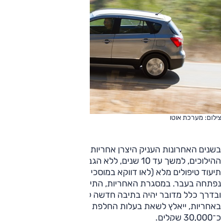
צילום: מערכת אוטו
בשנים האחרונות העניק היצרן אחריות מורחבת לתיבת
ההילוכים, למשך עד 10 שנים, ללא הגבלת נסועה ובלבד שיש
תיעוד טיפולים מלא (לאו דווקא במוסכי רשת סוזוקי) והתיבה לא
נפתחה בעבר. במסגרת האחריות, התיבה מוחלפת בשלמותה,
ובדרך כלל מדובר יהיה בתיבה חדשה לגמרי. מי שרכבו אינו
באחריות, ייאלץ לשאת בעלות החלפת התיבה בשווי של
כ־30,000 שקלים.