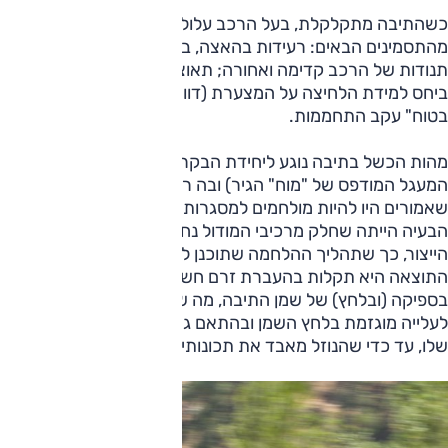
כשהתיבה מתקלקלת, בעל הרכב עלול להרגיש אחד או יותר
מהתסמינים הבאים: רעידות בהאצה, בעיקר במהירויות נמוכות;
תנודות של הרכב קדימה ואחורה; תאוצה איטית וללא הלימה
ביחס למידת הלחיצה על המצערת (דוושת הגז); כניסה ל"מצב
בטוח" עקב התחממות.
מהות הכשל בתיבה נוגע ליחידת הבקרה של התיבה (מודול;
המעגל המודפס של "מוח" הגיר) ובה רכיבים חשמליים (נגדים)
שאמורים היו להיות מולחמים למסגרות עופרת על גבי הלוח.
הבעיה הייתה שחלק מרכיבי המודול נחשפו ללחות בתהליך
הייצור, כך שתהליך ההלחמה שתוכנן לנגדים כשל כתוצאה מכך.
התוצאה היא תקלות בהעברת זרם חשמלי לסולנואידים השולטים
בספיקה (ובלחץ) של שמן התיבה, מה שעלול לגרום בין היתר
לעלייה מוגזמת בלחץ השמן ובהתאם גם לעלייה בטמפרטורה
שלו, עד כדי שהנוזל מאבד את תכונותיו.