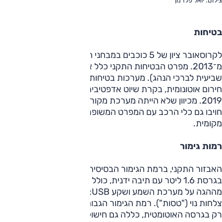
צילום: יואל פלרמן
בטיחות
לקרוסאובר ציון של 5 כוכבים במבחני הריסוק של יורו NCAP
מ־2013. מפרט הבטיחות התקני כלל אז 7 כריות אוויר (כרית
שביעית לברכי הנהג). מערכות בטיחות מתקדמות - בלימת
חירום אוטונומית, בקרת שיוט אדפטיבית - נוספו מספטמבר
2019. מכיוון שלא הייתה מערכת מקורית להתרעת סטייה מנתיב,
חויבו גם כלי הרכב עם המפרט המשופר במערכת התרעה
מקומית.
רמות גימור
האבזור התקני, ברמת הגימור הבסיסית GLS שהוצעה רק
בגרסת 1.6 ליטר עם תיבה ידנית, כולל בקרת שיוט, שליטה
מההגה על מערכת השמע ושקע USB; בחוץ היו חישוקי ברזל עם
צלחות נוי ("טסות"). רמת הגימור הגבוהה יותר, GLX, שהוצעה אז
רק בגרסה האוטומטית, כללה גם חישוקים קלים ("16), בקרת