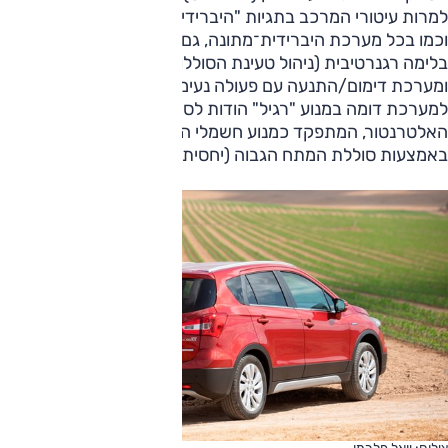
למרות עיטורי המרכב בתגיות "היברידי", גרסה זו אינה היברידית,
וכמו בכל מערכת היברידית־מתונה, גם זו מציעה תכונות כמו
בלימה רגנרטיבית (ניהול טעינת הסוללות באמצעות 'דאייה')
ומערכת דימום/התנעה עם פעולה נעימה יותר בהשוואה
למערכת דומה במנוע "רגיל" הודות לסיוע קל (מאוד) של
האלטרנטור, המתפקד כמנוע חשמלי המסוגל לסובב את המנוע
באמצעות סוללת המתח הגבוה (יחסית).