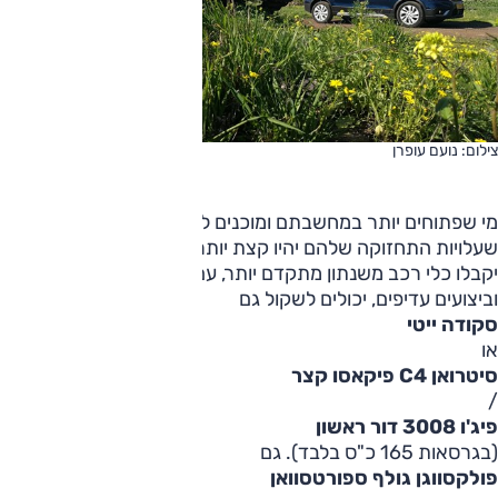
צילום: נועם עופרן
מי שפתוחים יותר במחשבתם ומוכנים לקבל על עצמם כלי רכב
שעלויות התחזוקה שלהם יהיו קצת יותר גבוהות, אבל בתמורה
יקבלו כלי רכב משנתון מתקדם יותר, עם רמת עידון גבוהה יותר
וביצועים עדיפים, יכולים לשקול גם
סקודה ייטי
או
סיטרואן C4 פיקאסו קצר
/
פיג'ו 3008 דור ראשון
(בגרסאות 165 כ"ס בלבד). גם
פולקסווגן גולף ספורטסוואן