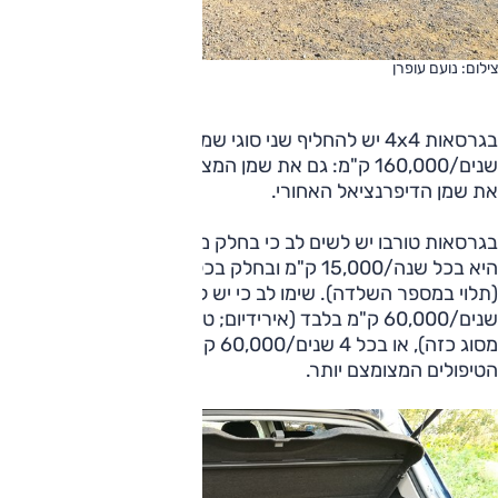
צילום: נועם עופרן
בגרסאות 4x4 יש להחליף שני סוגי שמנים, בכל 8
שנים/160,000 ק"מ: גם את שמן המצמד של הסרן האחורי, גם
את שמן הדיפרנציאל האחורי.
בגרסאות טורבו יש לשים לב כי בחלק מהדגמים שגרת הטיפולים
היא בכל שנה/15,000 ק"מ ובחלק בכל שנה/20,000 ק"מ
(תלוי במספר השלדה). שימו לב כי יש להחליף מצתים בכל 3
שנים/60,000 ק"מ בלבד (אירידיום; טווח צנוע בשביל מצתים
מסוג כזה), או בכל 4 שנים/60,000 ק"מ במפרט עם מרווח
הטיפולים המצומצם יותר.