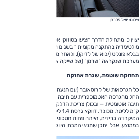
צילום: יואל פלרמן
יצוין כי מתחילת הדרך הציעו בסוזוקי אפשרות להתקנת מערכת
מולטימדיה בהתקנה מקומית ־ בשנים הראשונות מדובר היה
בבלאופונקט (יבוא של לדיקו), ולאחר מתיחת הפנים זו הייתה
מערכת שנקראה "שרמן" (של שייקה אביזרים).
תחזוקה שוטפת, שגרת אחזקה
כל הגרסאות של קרוסאובר (עם הנעה קדמית) נבחנו אצלנו -
החל מהגרסה האטמוספרית עם תיבה ידנית ועם גרסת טורבו עם
תיבה אוטומטית — ובכולן צריכת הדלק הייתה דומה: כ־13.5-14
ק"מ לליטר. מכובד. דווקא גרסת 1.4 ליטר, עם מערכת ההנעה
המיקרו־היברידית, הייתה פחות חסכונית, כ־12 ק"מ לליטר
בממוצע, אבל ייתכן שתנאי המבחן היו קשים מהרגיל.