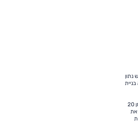
תון הספק זהה של 110 כ"ס, אך למנוע ה-1.0 ליטר יש נתון
ם הללו היא בניית
בתאוצות במהירות גבוהה יותר נהנים מהמומנט העדיף (20.3 קג"מ לעומת 17.6 ב-1.2 ליטר), והביצועים טובים. עד לא מזמן 20
 את
ת