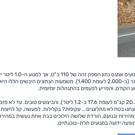
בגדול, יחידת הכוח החדשה טובה מה-1.2 ליטר. לשני המנועים אמנם נ
מומנט גבוה מזה של המנוע הגדול, שמגיע בסל"ד גבוה יותר (ב-2,000 לעומת 1,400). משמעות הנתונים היבשי
ע הקודם, והפריע לפעמים בהתנהלות יומיומית.
י אנחנו בטח לא מתלוננים... עקיפות? בקלילות. למעשה, קל לחצות
מהירות ובנועם, הורדת שלושה הילוכים בבת אחת נעשית במהירו
ופעה ידועה במנועים תלת-בוכנתיים.