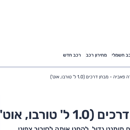
טויוטה ראב 4, קיה
ב חשמלי
מחירון רכב
רכב חדש
רכבי הסלב
ספורטאז' לונג ויונדאי
"הצל"
טוסון לונג ראש בראש: על
הנייר ועל הכביש
ביה - מבחן דרכים (1.0 ל' טורבו, אוט')
ורבו, אוט')
מומנט גדול. לקחנו אותה לסיבוב צפוני