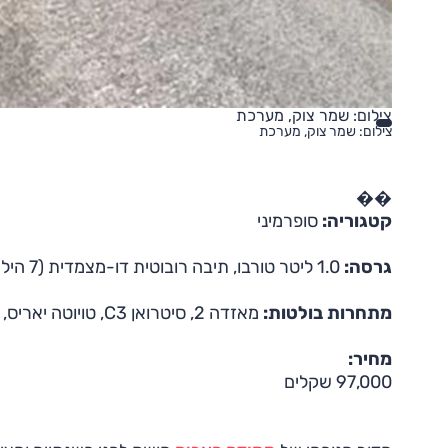
צילום: שמר צוק, מערכת
צילום: שמר צוק, מערכת
��
קטגוריה:
סופרמיני
גרסה:
1.0 ליטר טורבו, תיבה רובוטית דו-מצמדית (7 היל'), רמת גימור אמבישן
מתחרות בולטות:
מאזדה 2, סיטרואן C3, טויוטה יאריס, סיאט איביזה
מחיר:
97,000 שקלים