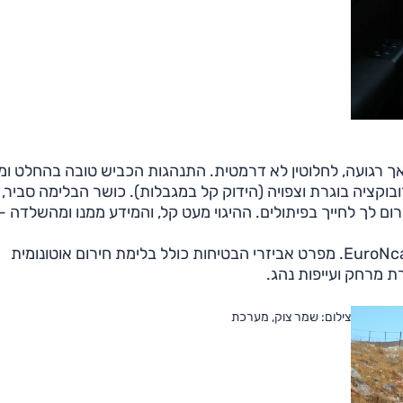
אך רגועה, לחלוטין לא דרמטית. התנהגות הכביש טובה בהחלט ו
ובוקציה בוגרת וצפויה (הידוק קל במגבלות). כושר הבלימה סביר, 
רום לך לחייך בפיתולים. ההיגוי מעט קל, והמידע ממנו ומהשלדה -
לפאביה דירוג של חמישה כוכבים במבחן הבטיחות של EuroNcap. מפרט אביזרי הבטיחות כולל בלימת חירום אוטונומית
ת מרחק ועייפות נהג.
צילום: שמר צוק, מערכת