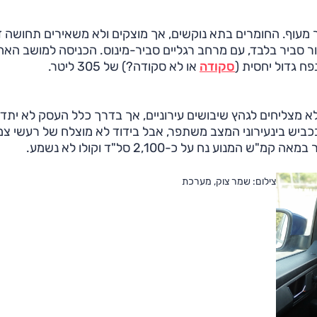
ר מעוף. החומרים בתא נוקשים, אך מוצקים ולא משאירים תחושה ז
ור סביר בלבד, עם מרחב רגליים סביר-מינוס. הכניסה למושב האחו
ח גדול יחסית (
סקודה
או לא סקודה?) של 305 ליטר.
א מצליחים לגהץ שיבושים עירוניים, אך בדרך כלל העסק לא יתד
יש בינעירוני המצב משתפר, אבל בידוד לא מוצלח של רעשי צמ
וע נח על כ-2,100 סל"ד וקולו לא נשמע.
צילום: שמר צוק, מערכת