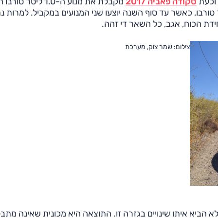
 וכעת
סקודה פאביה 2017
מקבלת את מנוע ה-1.0 ליטר 
רן. מנוע זה מיועד להחליף את מנוע ה-1.2 ליטר טורבו, כאשר עד סוף השנה יוצעו שני המנועים במקביל. למרות 
חידת הכוח, אגב, כל השאר די זהה.
צילום: שמר צוק, מערכת
א הביא איתו שינויים בגזרה זו. התוצאה היא מכונית שאינה מתב