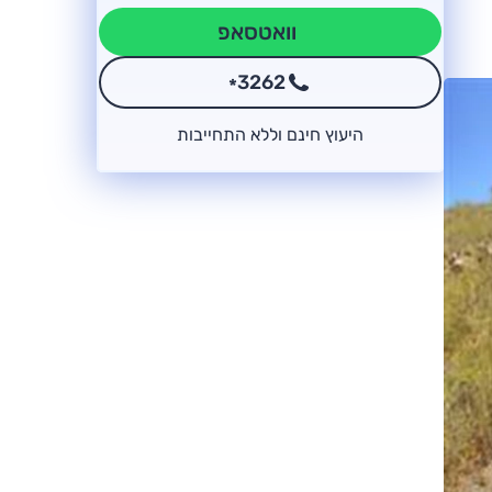
וואטסאפ
3262
*
היעוץ חינם וללא התחייבות