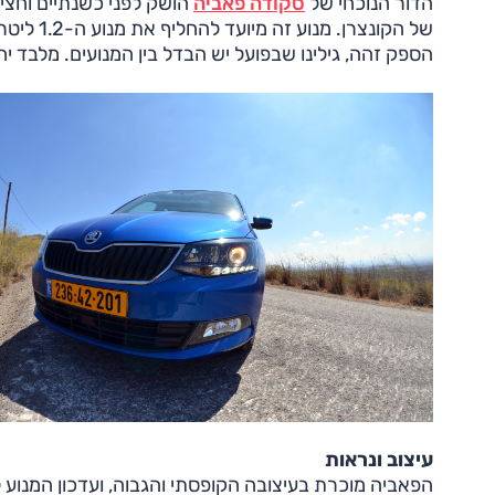
הדור הנוכחי של
סקודה פאביה
הושק לפני כשנתיים וחצי
של הקונצ
הספק זהה, גילינו שבפועל יש הבדל בין המנועים. מלבד י
עיצוב ונראות
הפאביה מוכרת בעיצובה הקופסתי והגבוה, ועדכון המנוע ל