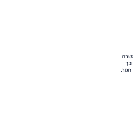
משרה
וכך
 חסר.