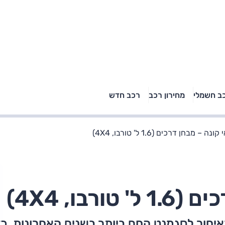
טויוטה ראב 4, קיה
ב חשמלי
מחירון רכב
רכב חדש
רכבי הסלב
ספורטאז' לונג ויונדאי
"הצל"
טוסון לונג ראש בראש: על
הנייר ועל הכביש
ונה – מבחן דרכים (1.6 ל' טורבו, 4X4)
בו, 4X4)
איחור לסגמנט החם ביותר בשנים האחרונות. כד