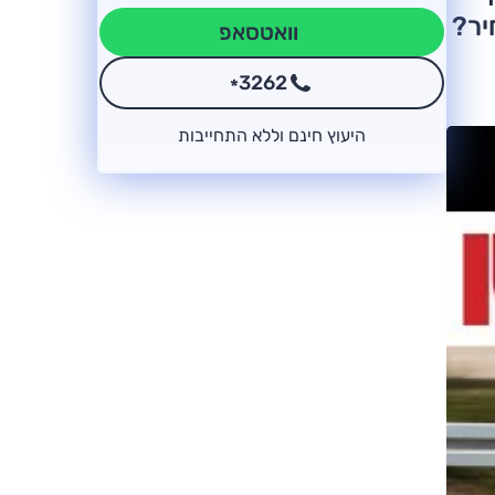
יר?
וואטסאפ
3262
*
היעוץ חינם וללא התחייבות