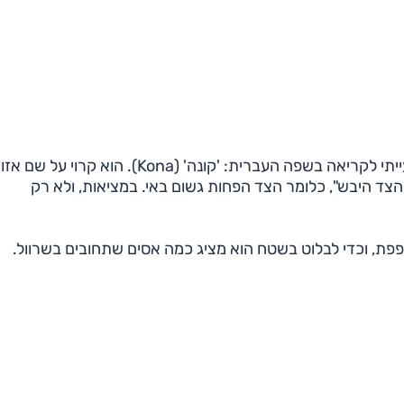
יונדאי בחרה עבור רכב הפנאי החדש שלהם, שם מעט בעייתי לקריאה בשפה העברית: 'קונה' (Kona). הוא קרוי על שם
"הצד היבש", כלומר הצד הפחות גשום באי. במציאות, ולא רק
פת, וכדי לבלוט בשטח הוא מציג כמה אסים שתחובים בשרוול.