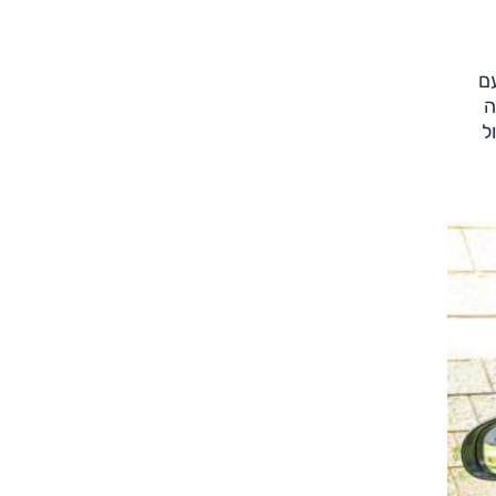
עם
ה
ל