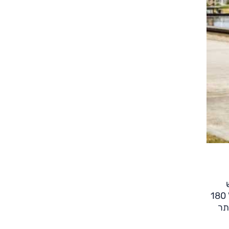
באותה רצפה המשרתת את המשפחתית הקומפקטית i30. התוצאה: בסיס גלגלים של 260 ס"מ, וגם ממד רוחב מכובד של 180
יותר