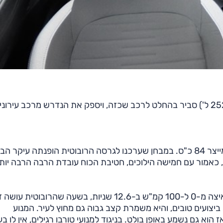
הרכב כאמור מגיע עם מנוע 1.2 ליטר אטמוספרי חדש שמייצר 84 כ"ס. במבחן שערכנו לגרסה הרובוטית הופנתה עי
ת, כאמור עם חמישה הילוכים, חטיבת הכוח עובדת הרבה הרבה יות
עד כמה היא זריזה יותר? לפי הנתונים, הגרסה הידנית מאיצה מ-0 ל-100 קמ"ש ב-12.6 שניות, בשעה שהרובוטי
 – ו-3.2 שניות הוא הפרש ענק.i10 מייצרת ביצועים טובים, והיא משמרת קצב גבוה גם מחוץ לעיר. המנוע
וא גם נשמע באופן בולט. בניגוד למנועי טורבו רגילים, אין לו בע