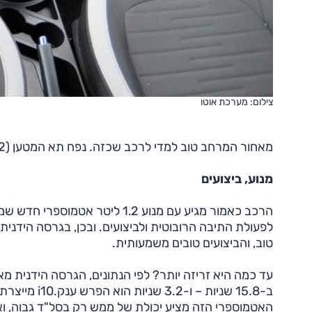
צילום: מערכת אוטו
מאחור המרחב טוב למדי לרכב שכזה. נפח תא המטען (252 ל') סביר בהחלט לרכב שכזה, ויספק את הנדרש מרכב עירוני.
מנוע, ביצועים
לפעולת התיבה הרובוטית ולביצועים. ובכן, בגרסה הידני
טוב, והביצועים טובים משמעותית.
ב-15.8 שניות
האטמוספרי הזה מציע יכולת של ממש רק בסל"ד גבוה, ואז ה