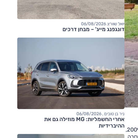
יואל שוורץ, 06/08/2026
דונגפנג מייג' – מבחן דרכים
ניר בן טובים , 06/08/2026
אחרי החשמליות: MG מוזילה גם את
ההיברידיות
מחירה של i10 בגרסה הידנית וברמת הגימור 'אינטנס' הוא 70,000 שקלים, 10,000 שקלים יותר מאותה סוזוקי אלטו של 2009,
ר, וחסרה