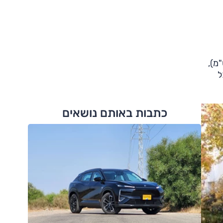
הילוכים היא של הדגם החדש של i10. ביחס לדגם הקודם, אורכה ללא שינוי (367 ס"מ),
אמה, וכל
כתבות באותם נושאים