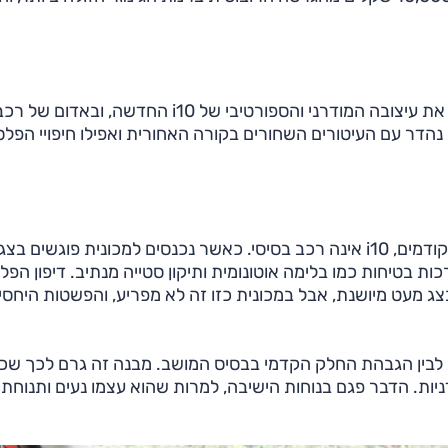
חיצונית, הרכב נראה מדליק. כבר אמרנו שאנחנו אוהבים את עיצובה המודרני והספורטיבי של i10 החדשה, ובאדום של 
דר עם העיטורים השחורים בקורה האחורית ואפילו חיפויי הפלס
למרות שמדובר במכונית מיני קטנה וזולה, וכמו בדגמים הקודמים, i10 אינה רכב בסיסי. כאשר נכנסים למכונית פוגשי
כות בטיחות כמו בלימה אוטונומית ותיקון סטייה מנתיב. דיפון הפל
צג מעט מיושנת, אבל במכונית כזו זה לא מפריע, והפשטות היחסי
ות לבין הגבהת החלק הקדמי בבסיס המושב. מבנה זה גרם לכך שכ
דניות. הדבר פגם בנוחות הישיבה, למרות שהוא עצמו נעים ותנוחת