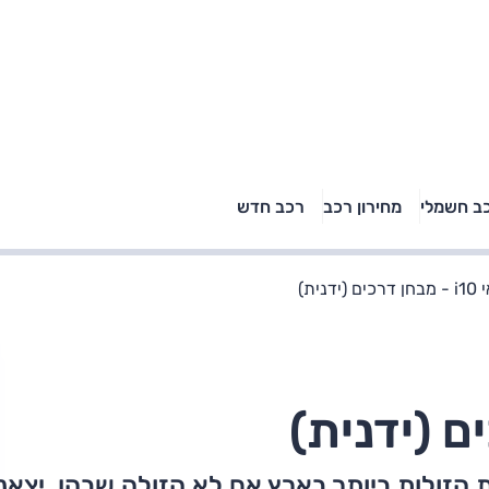
טויוטה ראב 4, קיה
ב חשמלי
מחירון רכב
רכב חדש
רכבי הסלב
ספורטאז' לונג ויונדאי
"הצל"
טוסון לונג ראש בראש: על
הנייר ועל הכביש
 (ידנית)
א אחת המכוניות הזולות ביותר בארץ אם לא הזולה שבהן. יצאנ