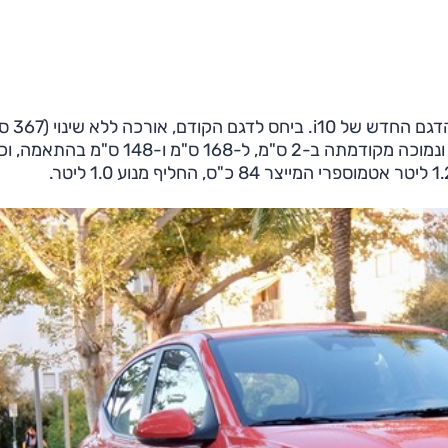
אותה גרסה עם תיבה ידנית של חמישה 
אך בסיס הגלגלים גדל ב-4 ס"מ 242.5 ס"מ, והיא רחבה ונמוכה מקודמתה ב-2 ס"מ, ל-168 ס"מ ו-148 ס"מ בהת