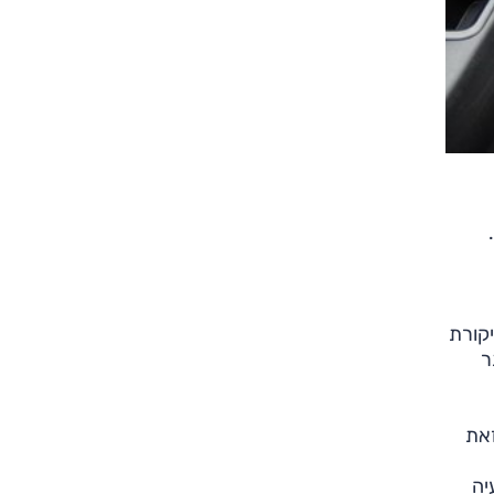
קר הביקורת
ר
ת עושה זאת
יה