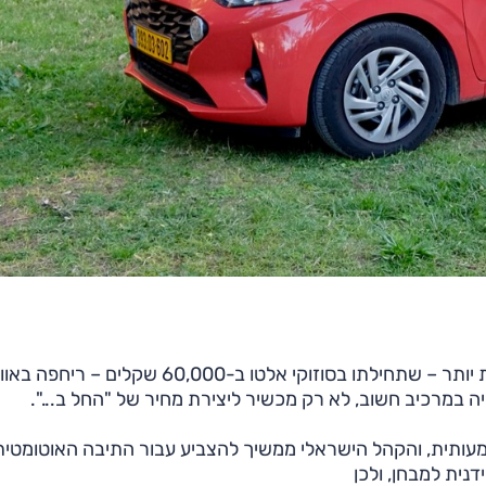
בסוף העשור הקודם, עם תחילת עידן מכוניות המיני הזולות יותר – שתחילתו בסוזוקי אלטו ב-60,000 שקלים – ריח
 במרכיב חשוב, לא רק מכשיר ליצירת מחיר של "החל ב...".
מעותית, והקהל הישראלי ממשיך להצביע עבור התיבה האוטומטית
נית למבחן, ולכן