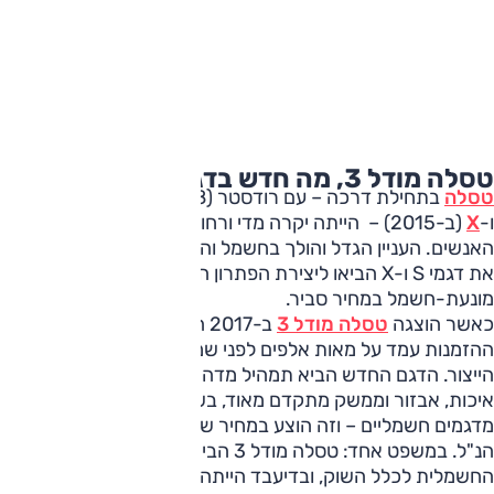
טסלה מודל 3, מה חדש בדגם?
טסלה
בתחילת דרכה – עם רודסטר (2008), דגמי
S
(מ-2012)
ו-
X
(ב-2015) – הייתה יקרה מדי ורחוקה מהישג ידם של מרבית
האנשים. העניין הגדל והולך בחשמל והפתרונות היעילים שאפיינו
את דגמי S ו-X הביאו ליצירת הפתרון המתבקש: מכונית נוסעים
מונעת-חשמל במחיר סביר.
כאשר הוצגה
טסלה מודל 3
ב-2017 המכירות התפוצצו; צבר
ההזמנות עמד על מאות אלפים לפני שמכונית אחת ירדה מפס
הייצור. הדגם החדש הביא תמהיל מדהים לזמנו של ביצועים, טווח,
איכות, אבזור וממשק מתקדם מאוד, בשוק שהיה כמעט ריק
מדגמים חשמליים – וזה הוצע במחיר שהיה חצי מזה של הצמד
הנ"ל. במשפט אחד: טסלה מודל 3 הביאה את הבשורה
החשמלית לכלל השוק, ובדיעבד הייתה לאחד הדגמים החשובים