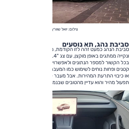
צילום: יואל שוורץ
סביבת נהג, תא נוסעים
סביבת הנהג כמעט זהה לזו הקודמת, מינימליסטית עד הקצה
ונקייה ממתגים באופן מוקצן, עם צג "15.4 ענק ובולט מאוד, כאן
בכל הקשור למספר הנתונים ולאפשרויות. חלק מהאייקונים עדיין
קטנים ופחות נוחים לשימוש כמו המעבר בין ק"מ לאחוז הסוללה,
או כיבוי התרעת המהירות. אבל מעבר לזה זהו מסך חד, עם
תפעול מהיר והוא עדיין מהטובים שבנמצא.