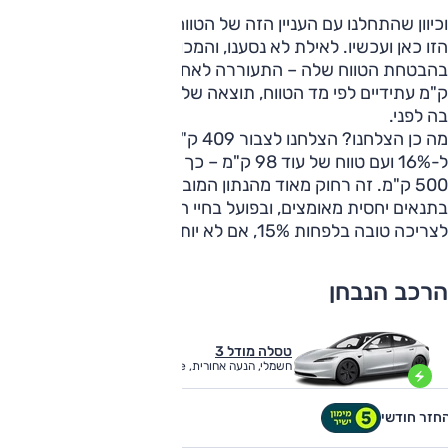
וכיוון שהתחלנו עם העניין הזה של הטווח, הבה ונסגור את הפינה
הזו כאן ועכשיו. לאילת לא נסענו, והמכונית גם לא עמדה
בהבטחת הטווח שלה – התעוררה לאחר טעינה מלאה עם 619
ק"מ עתידיים לפי מד הטווח, תוצאה של אופי הנהיגה של זה שהיה
בה לפני.
מה כן הצלחנו? הצלחנו לצבור 409 ק"מ כשהסוללה הגיעה
ל-16% ועם טווח של עוד 98 ק"מ – כך שהטווח הכללי הוא מעל
500 ק"מ. זה רחוק מאוד מהנתון המובטח, אבל המבחן נעשה
בתנאים יחסית מאומצים, ובפועל בחיי היום יום אפשר לצפות
לצריכה טובה בלפחות 15%, אם לא יותר.
הרכב הנבחן
טסלה מודל 3
חשמלי, הנעה אחורית, Long Range
לקבלת הצעה
חזר חודשי