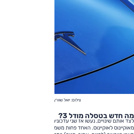
צילום: יואל שוורץ
מה חדש בטסלה מודל 3?
לצד אותם שינויים, נעשו אז שני עדכונים נוספים שהובילו לביקורת
מאוקיינוס לאוקיינוס. האחד פחות משמעותי ונוגע להטמעת בורר