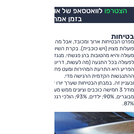
הצטרפו
לוואטסאפ של אוטו, כל העדכונים
בזמן אמת
בטיחות
מפרט הבטיחות ארוך ומכובד, אבל מה שיותר חשוב שהמערכות
פועלות מצוין (ויש כוכבית). בקרת השיוט האדפטיבית עובדת
מעולה והיא מהטובות בהן פגשתי. מנגד, מערכת הבטיחות חוזרת
לפעולה בכל התנעה (מה לעשות, דרישת תקן) ומה שבעיקר
הפריע היא התרעת המהירות ומעט פחות מכך התרעת
ההתנגשות הקדמית הרגישה מדי.
ובעניין זה. במבחן הבטיחות שערך יורו NCAP ב-2025 קיבלה
מודל 3 חמישה כוכבים וציונים ממש מעולים בקטגוריות –
מבוגרים, 90%; ילדים, 93%; הולכי רגל, 89%; מערכות בטיחות
87%.