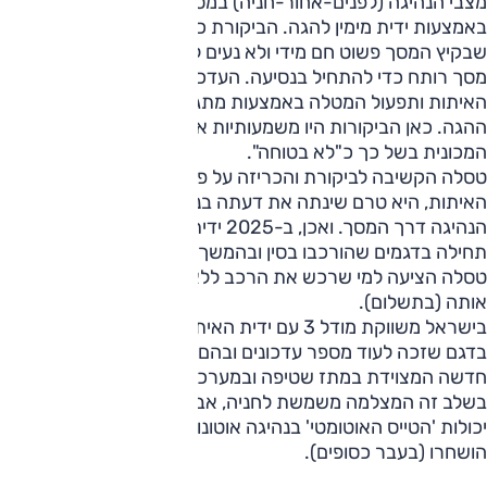
מצבי הנהיגה (לפנים-אחור-חניה) במסך במקום תפעול
באמצעות ידית מימין להגה. הביקורת כאן נגעה בעיקר לעובדה
שבקיץ המסך פשוט חם מידי ולא נעים להחליק את האצבע על
מסך רותח כדי להתחיל בנסיעה. העדכון השני הביא לביטול ידית
האיתות ותפעול המטלה באמצעות מתגים חדשים על גלגל
ההגה. כאן הביקורות היו משמעותיות אף יותר והיו שהגדירו את
המכונית בשל כך כ"לא בטוחה".
טסלה הקשיבה לביקורת והכריזה על פניית פרסה בנוגע לידית
האיתות, היא טרם שינתה את דעתה בנוגע לתפעול בורר מצבי
הנהיגה דרך המסך. ואכן, ב-2025 ידית האיתות עשתה קאמבק,
תחילה בדגמים שהורכבו בסין ובהמשך באלה שהורכבו בארה"ב;
טסלה הציעה למי שרכש את הרכב ללא הידית, אפשרות להוסיף
אותה (בתשלום).
בישראל משווקת מודל 3 עם ידית האיתות מהקיץ שחלף (2025),
בדגם שזכה לעוד מספר עדכונים ובהם: הוספת מצלמה קדמית
חדשה המצוידת במתז שטיפה ובמערכת חימום למניעת אדים.
בשלב זה המצלמה משמשת לחניה, אבל בעתיד היא תשפר את
יכולות 'הטייס האוטומטי' בנהיגה אוטונומית. בנוסף, הסמלים
הושחרו (בעבר כסופים).