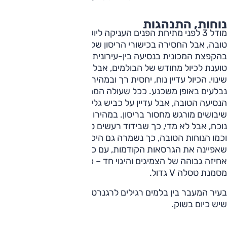
נוחות, התנהגות
מודל 3 לפני מתיחת הפנים העניקה ליושבים בתוכה נוחות נסיעה
טובה, אבל החסירה בכישורי הריסון שלה, מה שמצא ביטוי בעיקר
בהקפצת המכונית בנסיעה בין-עירונית על כביש גלי. טסלה
טוענת לכיול מחודש של הבולמים, אבל לי קשה לומר שמצאתי
שינוי. הכיול עדיין נוח, יחסית רך ובמהירות עירונית שיבושים
נבלעים באופן משכנע. ככל שעולה המהירות נשמרת נוחות
הנסיעה הטובה, אבל עדיין על כביש גלי או במעבר על רצף
שיבושים מורגש מחסור בריסון. במהירויות גבוהות רעש הצמיגים
נוכח, אבל לא מדי, כך שבידוד רעשים טוב.
וכמו הנוחות הטובה, כך נשמרה גם היכולת הדינמית הגבוהה
שאפיינה את הגרסאות הקודמות, עם כישורי פנייה מצוינים,
אחיזה גבוהה של הצמיגים והיגוי חד – כך שגם בתחום זה
מסמנת טסלה V גדול.
בעיר המעבר בין בלמים רגילים לרגנרטיביים חלק ורציף ומהטובים
שיש כיום בשוק.