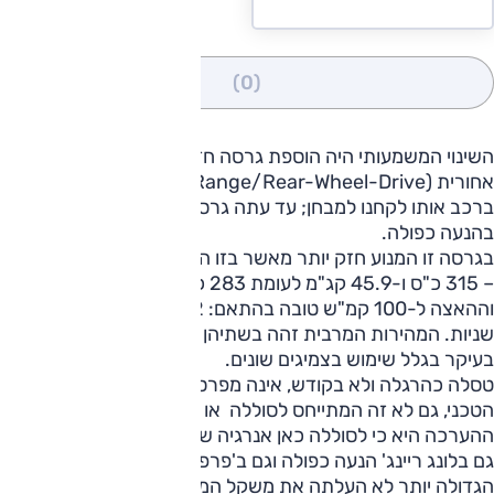
(0)
השינוי המשמעותי היה הוספת גרסה חדשה: טווח ארוך בהנעה
אחורית (Long-Range/Rear-Wheel-Drive) – וזה העיקר
ברכב אותו לקחנו למבחן; עד עתה גרסת לונג ריינג' הוצעה רק
בהנעה כפולה.
בגרסה זו המנוע חזק יותר מאשר בזו האחורית עם הטווח הרגיל
– 315 כ"ס ו-45.9 קג"מ לעומת 283 כ"ס ו-42.8 קג"מ –
וההאצה ל-100 קמ"ש טובה בהתאם: 5.2 שניות לעומת 6.1
שניות. המהירות המרבית זהה בשתיהן ומוגבלת ל-201 קמ"ש,
בעיקר בגלל שימוש בצמיגים שונים.
טסלה כהרגלה ולא בקודש, אינה מפרסמת את מלוא המפרט
הטכני, גם לא זה המתייחס לסוללה או להספק הטעינה.
ההערכה היא כי לסוללה כאן אנרגיה של כ-75 קוט"ש, כפי שיש
גם בלונג ריינג' הנעה כפולה וגם ב'פרפורמנס'. במפתיע הסוללה
הגדולה יותר לא העלתה את משקל המכונית בהשוואה לאותה