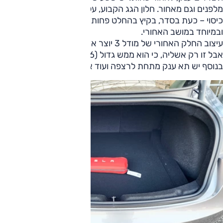
מלפנים וגם מאחור. חלון הגג הקבוע, על אף החיסרון שמגיע ללא
כיסוי – כעת בסדר, בקיץ בהחלט פחות – ומוסיף המון נקודות
ובמיוחד במושב האחורי.
עיצוב החלק האחורי של מודל 3 יוצר אשליה של תא מטען קטן.
אבל זו רק אשליה, כי הוא ממש גדול (506 ליטר) והמפתח סביר.
בנוסף יש תא ענק מתחת לרצפה ועוד אחד מלפנים.