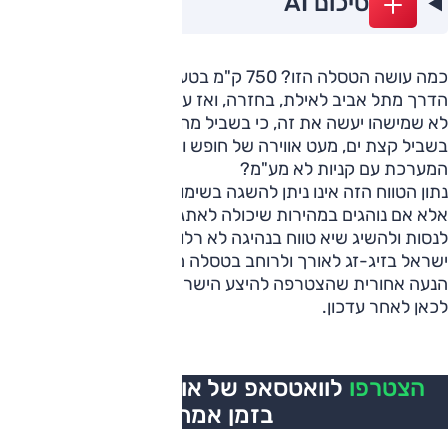
סיכום AI
כמה עושה הטסלה הזו? 750 ק"מ בטעינה אחת? הרי זו כל
הדרך מתל אביב לאילת, בחזרה, ואז עם יתרה של עוד 75 ק"מ.
לא שמישהו יעשה את זה, כי בשביל מה לנסוע לאילת אם לא
בשביל קצת ים, מעט אווירה של חופש ובעיקר לחגוג על חשבון
המערכת עם קניות לא מע"מ?
נתון הטווח הזה אינו ניתן להשגה בשימוש רגיל, אפילו ממש מתון,
אלא אם נוהגים במהירות שיכולה לאתגר קלנועית. אז במקום
לנסות ולהשיג שיא טווח בנהיגה לא רלוונטית, חרשתי את כבישי
ישראל בזיג-זג לאורך ולרוחב בטסלה מודל 3 בגרסת לונג ריינג'
הנעה אחורית שהצטרפה להיצע הישראלי בקיץ שחלף ומגיעה
לכאן לאחר עדכון.
הצטרפו
לוואטסאפ של אוטו, כל העדכונים
בזמן אמת