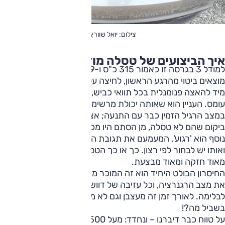
צילום: יואל שוורץ
איך הביצועים של טסלה מודל 3?
למודל 3 בגרסה זו כאמור 315 כ"ס ו-45.9 קג"מ – פרצי הכוח
מוצאים ביטוי מהרגע הראשון, לחיצה על דוושת התאוצה תתורגם
מיד להאצה פנומנלית בכל תוואי כביש, מכל מהירות, תחת כל
עומס. העניין הוא שאותה יכולת מרשימה מאוד מוצאת ביטוי
במצב הרגיל הזמין כבר עם התנעה; אצל כל היצרנים האחרים
ביקום שהם לא טסלה, מן הסתם היו מכנים אותו 'ספורט'. מצב
נוסף הוא 'רגוע', המעמעם את תגובת המנוע ללחיצת הדוושה,
ואותו יש לבחור לפי רצון. כך או כך הטסלה הזאת היא מכונית
מאוד חזקה ומאוד מבצעת.
החיסרון הבולט היחיד הוא זה המוכר מזה שנים: לא ניתן לקבוע
את מצב הרגנרציה, וכל עזיבה של דוושת התאוצה גורמת
לבלימה. לאורך זמן זה מעצבן וגם לא משפר את הטווח, אז
בשביל מה?!
על טווח כבר דיברנו – ונחדד: מעל 500 ק"מ בעומס, גם 550