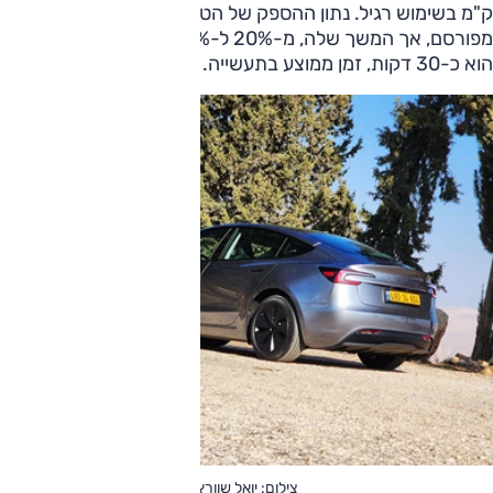
ק"מ בשימוש רגיל. נתון ההספק של הטעינה המהירה גם הוא אינו
מפורסם, אך המשך שלה, מ-20% ל-80% בעמדות סופר צ'ארג'
הוא כ-30 דקות, זמן ממוצע בתעשייה.
צילום: יואל שוורץ