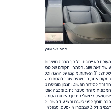
צילום: יואל שוורץ
מעולם לא ייחסתי כל כך הרבה חשיבות לידית איתות והנה אני
עושה זאת שוב. הפתרון הקודם של טסלה היה גרוע ממש מכיוון
שלחצני(!) האיתות מוקמו על ההגה וכל סיבוב שלו הציב אותם
במקום אחר, כך שהיה צורך להסתכל איפה הם כדי לאותת. על
החזרה לסידור הפשוט והנכון מוסיפה טסלה תכונה חדשה:
המכונית מזהה מעבר נתיב ומכבה אוטומטית את האיתות – נוח,
אינטואיטיבי ואולי פתרון האיתות הטוב בתעשייה. אגב, פתרון זה
כבר הוסף לפני כשנה וחצי עוד כשהיו לחצני האיתות, והגיע לכל
דגמי מודל 3 שנמכרו אי-פעם. מנפלאות OTA.