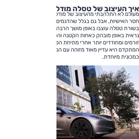
איך העיצוב של טסלה מודל 3?
מעולם לא התלהבתי מהעיצוב של מודל 3. בעיקר בגלל החרטום
חסר האישיות, אבל גם בגלל שהדגמים הראשונים שהביאו את
בשורת טסלה עוצבו באופן מושך הרבה יותר. לעומתם מודל 3
נראית באופן מובהק כאחות הקטנה והפחות יפה. ועדיין הקווים
זורמים ומחודדים יותר אחרי מתיחת הפנים, וממרום גילה
המתקדם היא עדיין מאוד מזוהה עם המותג ומשמרת את מעמדה
כמכונית מיוחדת.