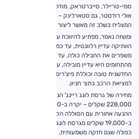
סמי-טריילר, סייברטראק, מודל 2 המבושש לבוא,
אולי רודסטר, גם סטארלינק – וקל יותר לחדש דגם
המצליח בשלב זה מאשר ליצור דור חדש.
ומשזה נאמר, מפתיע להיווכח עד כמה המכונית
הוותיקה עדיין רלוונטית, עד כמה עדכוני התוכנה
משפרים את החבילה כולה, עד כמה בחלק
מהתחומים היא עדיין מובילה, עד כמה האפליקציה
החדשנית טובה וכוללת פיצ'רים ייחודיים כמו הכוונה
למציאת הרכב בתוך חניון.
מחירה של גרסת לונג ריינג' הנעה אחורית עומד על
228,000 שקלים – יקרה ב-15,000 שקל מגרסת
ההנעה אחורית עם הסוללה הקטנה, זולה
ב-19,000 שקלים מגרסת לונג' ריינג' עם הנעה
כפולה שגם חזקה משמעותית.