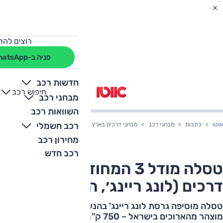
רוצים להת
פניה ב-WhatsApp
חדשות רכב
חיפוש רכב
+
-
מבחני רכב
השוואות רכב
רכב חשמלי
אוטו
כתבות
מבחני רכב
מבחני דרכים בארץ
טסלה מודל 3 המחודשת - מבחן דרכים (לונג ריינג׳, הנעה אחורית)
מחירון רכב
רכב חדש
טסלה מודל 3 המחודשת - מבחן
דרכים (לונג ריינג׳, הנעה אחורית)
טסלה מוסיפה גרסת לונג ריינג' בהנעה אחורית עם טווח
מוצהר מהארוכים בישראל – 750 ק"מ. מה עוד התחדש ומה