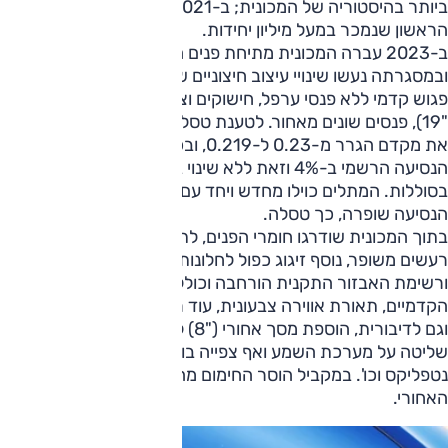
ביותר בהיסטוריה של המכונית; ב-2021 הייתה לדגם החשמלי
הראשון שנמכר במעל מיליון יחידות.
ב-2023 עברה המכונית מתיחת פנים המכונה 'היילנד',
ובמסגרתה נעשו שינויי עיצוב חיצוניים שכללו פנסים צרים יותר,
פגוש קדמי ללא פנסי ערפל, חישוקים וצמיגים חדשים ("18 או
"19), פנסים שונים מאחור. לטענת טסלה, העיצוב החדש שיפר
את מקדם הגרר מ-0.23 ל-0.219, ובכך הגדיל את טווח
הנסיעה הרשמי ב-4% וזאת ללא שינוי במנועים החשמליים או
בסוללות. המתלים כוילו מחדש ויחד עם הצמיגים החדשים איכות
הנסיעה שופרה, כך טסלה.
בתוך המכונית שודרגו חומרי הפנים, לתחושה עדיפה ולבידוד
רעשים משופר, נוסף זיגוג כפול לחלונות מאחור גם הוא לצורך זה,
ורשימת האבזור התקנית הורחבה וכוללת כעת: אוורור במושבים
הקדמיים, תאורת אווירה צבעונית, עוד רמקולים למערכת השמע
וגם לדיבורית, הוספת מסך אחורי ("8) לתפעול בקרת האקלים,
שליטה על מערכת השמע ואף צפייה בווידאו באמצעות יוטיוב,
נטפליקס וכו'. במקביל הוסר החימום מהמושב האמצעי בספסל
האחורי.