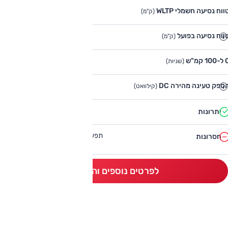
ווח נסיעה חשמלי WLTP
750
(ק"מ)
ווח נסיעה בפועל
550
(ק"מ)
100 קמ"ש
5.2
(שניות)
ספק טעינה מהירה DC
250
(קילוואט)
ביצועים, טווח, יכולת דינמית
יתרונות
תפעול, הנדסת אנוש, איכות חומרים,
חסרונות
עיצוב פנים
לפרטים נוספים והשוואה