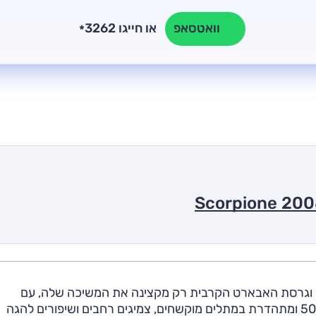
או חייגו 3262
וואטסאפ
*
יך – וגרסת האבארט הקרבית רק מקצינה את המשיכה שלה, עם
ספויילרים, חצאיות ושלל מדבקות. היא מתבססת על ה-500 ומתהדרת במתלים מוקשחים, צמיגים רחבים ושיפורים להגה