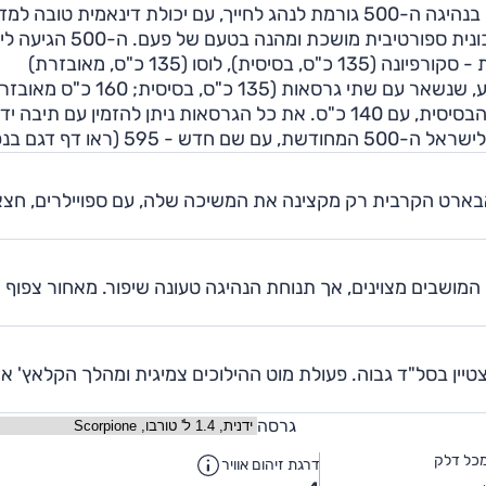
ולשלדה, מגובים במנוע 1.4 ל' טורבו המייצר 135 כ"ס. גם בנהיגה ה-500 גורמת לנהג לחייך, עם יכולת דינאמית טובה למ
למרות שיש לה לא מעט מגרעות, ה-500 אבארט היא מכונית ספורטיבית מו
ביוני 2010 ובשנים הראשונות היא הוצעה במספר גרסאות - סקורפיונה (135 כ"ס, בסיסית), לוסו (135 כ"ס, מאובזרת)
וקומפטציונה (160 כ"ס, מאובזרת). מ-2014 עודכן ההיצע, שנשאר עם שתי גרסאות (135 כ"ס, ב
"595 סאן-מרינו"). באמצע 2015 חוזקה מעט האבארט הבסיסית, עם 140 כ"ס. את כל הגרסאות ניתן להזמין עם ת
ת האבארט הקרבית רק מקצינה את המשיכה שלה, עם ספויילרים, חצא
המושבים מצוינים, אך תנוחת הנהיגה טעונה שיפור. מאחור צפוף
מצטיין בסל"ד גבוה. פעולת מוט ההילוכים צמיגית ומהלך הקלאץ' א
גרסה
כל דלק
דרגת זיהום אוויר