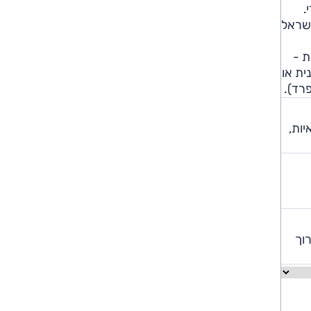
די.
שכת ומהנה בטעם של פעם. ה-500 הגיעה לישראל
סיסית; 160 כ"ס מאובזרת -
יבה ידנית או
יות,
רוך