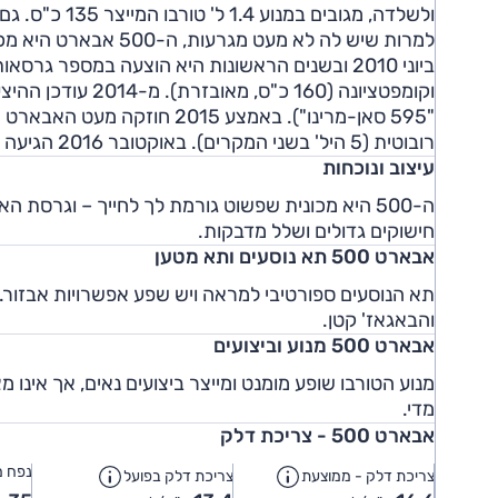
רובוטית (5 היל' בשני המקרים). באוקטובר 2016 הגיעה לישראל ה-500 המחודשת, עם שם חדש - 595 (ראו דף דגם בנפרד).
עיצוב ונוכחות
ה-500 היא מכונית שפשוט גורמת לך לחייך – וגרס
חישוקים גדולים ושלל מדבקות.
אבארט 500 תא נוסעים ותא מטען
תא הנוסעים ספורטיבי למראה ויש שפע אפשרויות אבזור. 
והבאגאז' קטן.
אבארט 500 מנוע וביצועים
מנוע הטורבו שופע מומנט ומייצר ביצועים נאים, אך אינו 
מדי.
אבארט 500 - צריכת דלק
נפח מ
צריכת דלק - ממוצעת
צריכת דלק בפועל