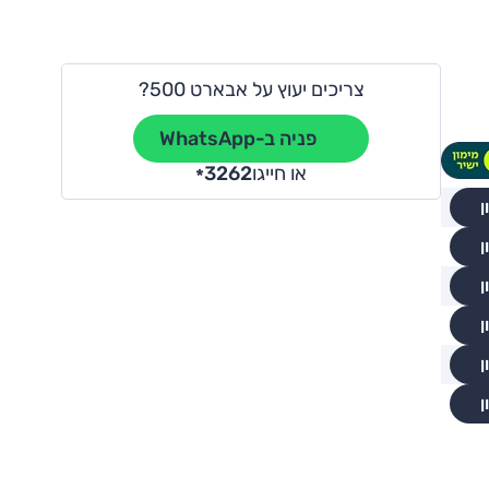
צריכים יעוץ על אבארט 500?
פניה ב-WhatsApp
או חייגו
3262
*
ן
ן
ן
ן
ן
ן