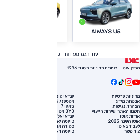
AIWAYS U6
AIWAYS U5
עוד דגמים
פחות דגמים
מגזין אוטו - בוחנים מכוניות משנת 1986
מדיניות פרטיות
יונדאי קונה
השוואת רכב
אבטחת מידע
אקספנג G6
רכב חדש
הצהרת נגישות
ג׳אקו 7
מחירון רכב
תקנון האתר ושירות הייעוץ
BYD אטו 3
מימון לרכב
אודות אוטו
יונדאי אלנטרה
אוטו השנה 2025
טויוטה יאריס קרוס
לעבוד באוטו
סקודה אוקטביה
צור קשר
טויוטה ראב 4