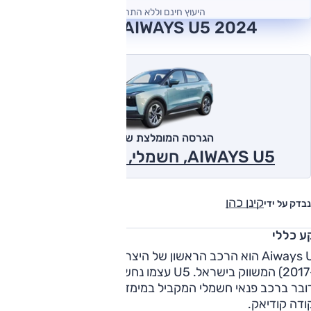
היעוץ חינם וללא התחייבות
AIWAYS U5 2024 חוות דעת
הגרסה המומלצת של אוטו
AIWAYS U5, חשמלי, Xcite 2024
קינן כהן
נבדק על ידי
ע כללי
Aiways U5 הוא הרכב הראשון של היצרנית הסינית הצעירה (נוסד
ב-2017) המשווק בישראל. U5 עצמו נחשף לראשונה בשנת 2018.
בר ברכב פנאי חשמלי המקביל במימדיו לרכבי פנאי בינוניים כמו
ודה קודיאק.