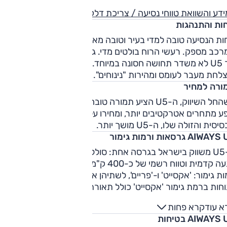
דע והשוואת טווחי נסיעה / צריכת דלק
חות והתנהגות
ות הנסיעה טובה למדי בעיר וטובה מאוד בכביש בין-עירוני. ריסון
רכב מספק. רעשי הרוח בולטים מדי. גם בשבילים הנוחות טובה,
אך U5 לא משדר תחושה חסונה במיוחד. התנהגות הכביש בפניות ל
לחת מעבר לעומס ומהירות "נינוחים".
ורה למחיר
כשהחל השיווק, ה-U5 הציע תמורה טובה מאוד. אולם מאז הגיעו
 מתחרים אטרקטיבים יותר, ומחירו עלה. כך או כך, ברמת הגימו
סית והזולה שלו, ה-U5 מושך יותר.
AIWA גרסאות ורמות גימור
ה-U5 משווק בישראל בגרסה אחת: סוללת 63 קוט"ש, 204 כ"ס,
הנעה קדמית וטווח רשמי של כ-400 ק"מ. גרסה זו משווקת בשתי
ת גימור: 'אקסייט' ו-'פריים', לשתיהן אבזור בטיחותי זהה. אבזור
הנוחות ברמת גימור 'אקסייט' כולל תאורת לד, חישוקי "17, מצלמות
קפיות, מפתח חכם, תפעול חשמלי למושבים, בקרת אקלים, צג
א עוד
קרא פחות
מולטימדיה גדול "12.3 ומחוונים מוקרנים. ברמת גימור 'פריים'
AIWAYS בטיחות
מתווספים חישוקי "19, גג זכוכית, תפעול חשמלי לדלת האחורית, צג