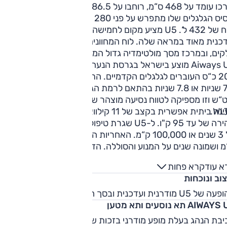
אורכו עומד על 468 ס“מ, רוחבו על 186.5 ס“מ גובהו על 170 ס“מ
ובסיס הגלגלים שלו מתפרש על פני 280 ס“מ נדיבים. לתא המטען
נפח של 432 ל‘. U5 מציע מקום לחמישה ומציג סביבת נהג מודרנית
דכנית מאוד במראה שלה. לוח המחוונים הדיגיטלי מפוצל לשלושה
ים, ובמרכז מסך מולטימדיה גדול המתפרש על פני 12.3 אינץ‘.
Aiways U5 מוצע בישראל בגרסת הנעה אחת — מנוע חשמלי המפ
204 כ“ס העוברים לגלגלים הקדמיים. התאוצה ל-100 קמ“ש תאר
7.5 שניות או 7.8 שניות בהתאם לרמת הגימור. ל-U5 סוללת 63
קוט“ש וזו מספיקה לטווח נסיעה מוצהר של 400-410 ק“מ לפי תקן
WLT
טעינה ביתית אפשרית בקצב של 11 קילוואט וישנה אפשרות לטעינה
מהירה של עד 95 ק"ו. ל-U5 שגרת טיפולים שונה מהמקובל — טיפו
כל 3 שנים או 100,000 ק“מ. האחריות היא ל-5 שנים או 150,000
מ ושמונה שנים על המנוע והסוללה. הדגם הגיע לישראל בישראל
 2021.
א עוד
קרא פחות
וב ונוכחות
U5 מודרנית ועדכנית ובסך הכל מוצלחת למדי.
AIWA תא נוסעים ותא מטען
יבת הנהג בעלת מופע מודרני בזכות שפע המסכים ומיעוט