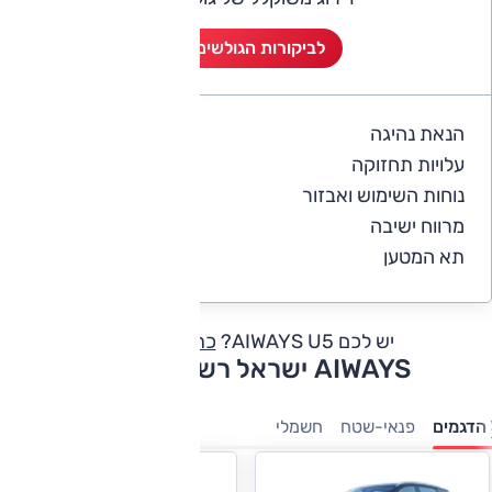
לביקורות הגולשים (7)
הנאת נהיגה
5
עלויות תחזוקה
4
נוחות השימוש ואבזור
4.7
מרווח ישיבה
5
תא המטען
5
יש לכם AIWAYS U5?
כתבו חוות דעת
AIWAYS ישראל רשימת דגמים
הדגמים
פנאי-שטח
חשמלי