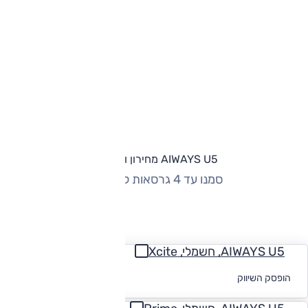
AIWAYS U5 מחירון וגרסאות
סמנו עד 4 גרסאות להשוואה
החזר חודשי
AIWAYS U5, חשמלי, Xcite
לקבלת הצעת
הופסק השיווק
מימון