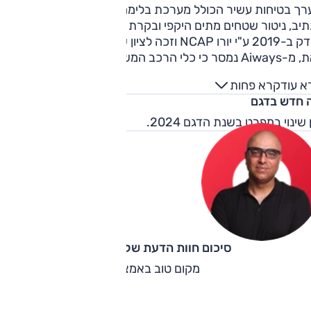
 נפרד לבקרת האקלים, חניה אוטומטית וריפוד עור.
ך בטיחות עשיר הכולל מערכת בלימה אוטונומית, תיקון סטייה
יב, ניטור שטחים מתים היקפי ובקרת שיוט אדפטיבית. הדגם
נבדק ב-2019 ע"י יורו NCAP וזכה לציון של שלושה כוכבים בלבד.
זאת, מ-Aiways נמסר כי כלי הרכב המשווקים כיום בישראל הם
ר עדכון בטיחותי שצפוי להוביל לציון טוב יותר באם הדגם יבחן
א עוד
קרא פחות
דש (נדגיש, הדגם טרם נבחן מחדש).
 חדש בדגם
 שינוי במפרט בשנת הדגם 2024.
סיכום חוות הדעת של קינן כהן
מקום טוב באמצע.