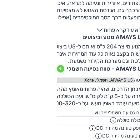
תורים, אוורירית ונעימה למראה. איכות החומרים נאותה,
רכבה גם. הנדסת האנוש לא מצטיינת: מרבית המערכות
ופעלות דרך מסך המולטימדיה (אפילו פתיחת דלת תא המטען או
חת הגג החשמלי), יש מעט תאי אחסון ואין תא כפפות בכלל.
א עוד
קרא פחות
חב לנהג ולנוסע מלפנים נדיב ביותר, אך מושב הנהג פחות
AIWAY מנוע וביצועים
צלח. תנוחת הנהיגה גבוהה. בשורה השניה המרחב לשלושה פשו
ום ביחס לכלים אחרים בסגמנט ובמחיר קרוב. לתא המטען נתון
המנוע מייצר 204 כ"ס ואיתם ל-U5 ביצועים טובים מאוד. עקיפות
מעט צנוע (432 ל') אך במציאות הוא נראה גדול בהרבה ושימושי
ות בקצב נאות כל עוד המהירות אינה גבוהה מדי. למנוע שריקה
וד.
לטת וגם מערכת הקירור נשמעת.
AIWA - טווח נסיעה חשמלי
סה
בחן הדרכים, שהיה פחות מאומץ מהרגיל, הצריכה הממוצעת
עמדה על כ-5 ק"מ לקוט"ש, ועם הסוללה הזו (63 קוט"ש) טווח
יעה עומד באופן מעשי על כ-300-320 ק"מ.
410
ח נסיעה חשמלי WLTP
ק"
ולת סוללה
63
קוט"
ק טעינה מהירה DC
95
קילווא
 טעינה מהירה DC
00:35
שעו