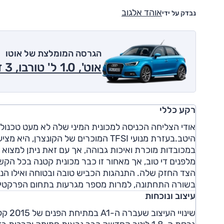
אוהד אלגוב
נבדק על ידי
הגרסה המומלצת של אוטו
אוט', 1.0 ל' טורבו, 3 דל' 2017
רקע כללי
אודי הצליחה הכניסה למכונית המיני שלה לא מעט טכנולו
היטב.בעזרת מנועי TFSI המוכרים של הק
במכובדות מוכרת ואיכות גבוהה, אך עם זאת ניתן למצוא
מלפנים די טוב, אך מאחור זו כבר מכונית קטנה בכל הקש
הצד החזק שלה. התנהגות הכביש טובה ובטוחה ואילו הנסיע
בשורה התחתונה, למרות מספר מגרעות בתחום הפרקטי, מ
עיצוב ונוכחות
שינוי