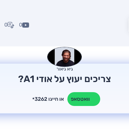
0
0
גיא גיאור
צריכים יעוץ על אודי A1?
או חייגו 3262
וואטסאפ
*