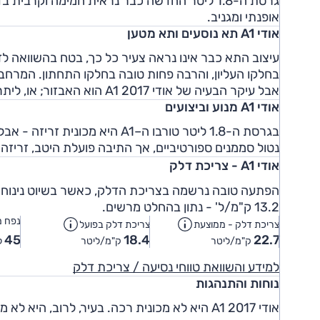
גרסת ה-1.8 ליטר החדשה כבר נראית חמימה וקר
אופנתי ומגניב.
אודי A1 תא נוסעים ותא מטען
עיצוב התא כבר אינו נראה צעיר כל כך, בטח בהשוואה לדג
בחלקו העליון, והרבה פחות טובה בחלקו התחתון. המרחב 
אבל עיקר הבעיה של אודי A1 2017 הוא האבזור; או, ליתר דיוק, היעדרו, ומחירן הגבוה של התוספות בתשלום.
אודי A1 מנוע וביצועים
נטול סממנים ספורטיביים, אך התיבה פועלת היטב, זריזה 
אודי A1 - צריכת דלק
13.2 ק"מ/ל' - נתון בהחלט מרשים.
נפח מ
צריכת דלק - ממוצעת
צריכת דלק בפועל
45
18.4
22.7
ק"מ/ליטר
ק"מ/ליטר
ל
למידע והשוואת טווחי נסיעה / צריכת דלק
נוחות והתנהגות
אודי A1 2017 היא לא מכונית רכה. בעיר, לרוב,