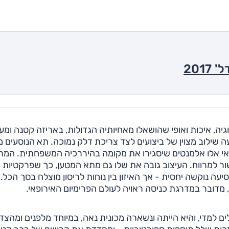
גיה, איכות ואופי שהושאלו מאחיותיה הגדולות, באריזה קטנה ומע
ונצרן, היא מציעה שילוב מצוין של ביצועים לצד צריכת דלק נמוכה. תא הנוסעים
 אי אלו אלמנטים שיסגירו את מקומה בהיררכיה המשפחתית. המר
ור למרווח. העיצוב גובה את שלו גם מתא המטען, כך שפרקטיות 
ה נוקשה יחסית - אך האיזון בין נוחות לריסון מוצלח בסך הכל.
דובר במדרגת כניסה ראויה לעולם הפרימיום האירופאי.
י העיצוב שעברה ה-A1 במתיחת הפנים של 2015 קלים למדי, והיא הייתה ונשארה מכונית נאה, במיוחד מלפנים ומהצד