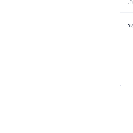
ה,
שר