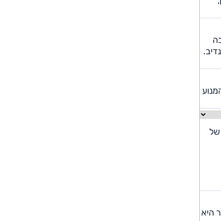
בה
דיב.
עט 200 סוסים. גם צליל המנוע
וצע של
ר היא