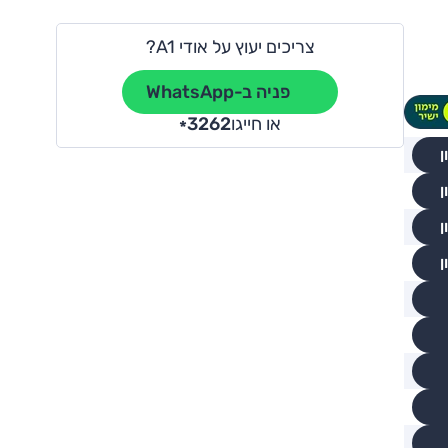
צריכים יעוץ על אודי A1?
פניה ב-WhatsApp
או חייגו
3262
*
ן
ן
ן
ן