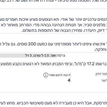
בית בזכות שלל תוספות ספורטיביות - ומחדדת את הרושם של רכב קטן,
מים עדכניים יותר של אודי. תא הנוסעים מציע איכות חומרים טו
מלפנים סביר, אך תנוחת הנהיגה גבוהה מדי. המרחב מאחור לא נ
בגרסת ה-1.8 ליטר טורבו ה–A1 היא מכונית זריזה - אבל איכשהו ציפינו ליותר מסופרמיני עם כמ
וחלקה.
גרסה
הפתעה טובה נרשמה בצריכת הדלק, כאשר בשיוט נינוח נרשמו 17.2 ק"מ/ל', ובימי המבחן המאוד לא רגועים נקבע ממ
כל דלק
דרגת זיהום אוויר
4
יטר
 היא לא מתרסקת, אבל היא כן מעבירה לא מעט משיבושי הכביש. מחוץ לעי