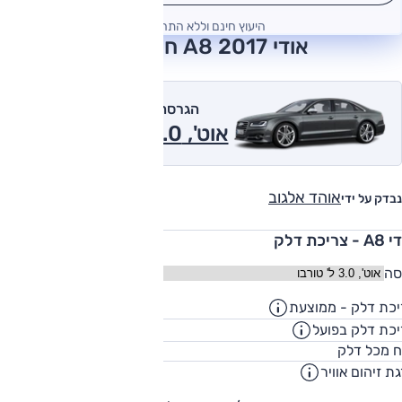
היעוץ חינם וללא התחייבות
אודי A8 2017 חוות דעת
הגרסה המומלצת של אוטו
אוט', 3.0 ל' טורבו 2017
אוהד אלגוב
נבדק על ידי
 צריכת דלק
סה
כת דלק - ממוצעת
12.5
ק"מ/ליט
כת דלק בפועל
10.1
ק"מ/ליט
82
ח מכל דלק
ליט
ת זיהום אוויר
5