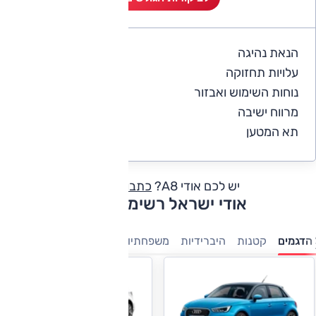
הנאת נהיגה
5
עלויות תחזוקה
2.5
נוחות השימוש ואבזור
5
מרווח ישיבה
5
תא המטען
5
יש לכם אודי A8?
כתבו חוות דעת
אודי ישראל רשימת דגמים
הדגמים
קטנות
היברידיות
משפחתיות
מנהלים
יוקרה
פנאי-