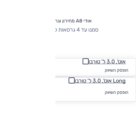
אודי A8 מחירון וגרסאות
סמנו עד 4 גרסאות להשוואה
החזר חודשי
אוט', 3.0 ל' טורבו
החל מ-₪
1,758
הופסק השיווק
Long אוט', 3.0 ל' טורבו
לקבלת הצעת
הופסק השיווק
מימון
להורדת קטלוג אודי A8