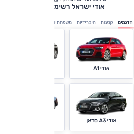
אודי ישראל רשימת דגמים
הדגמים
קטנות
היברידיות
משפחתיות
מנהלים
יוקרה
פנאי-
אודי A1
אודי A3
אודי A4
אודי A3 סדאן