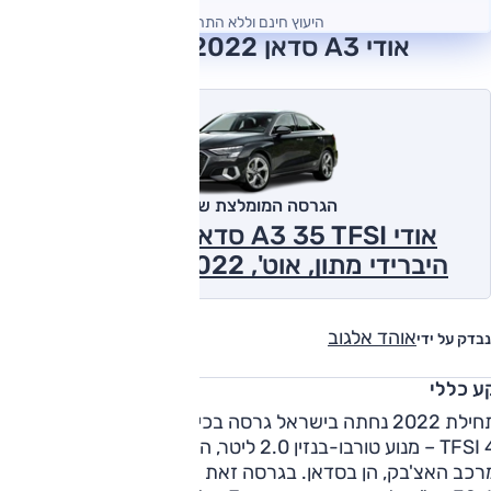
היעוץ חינם וללא התחייבות
אודי A3 סדאן 2022 חוות דעת
הגרסה המומלצת של אוטו
אודי A3 35 TFSI סדאן, 1.5 ל' טורבו
היברידי מתון, אוט', Advanced 2022
אוהד אלגוב
נבדק על ידי
ע כללי
בתחילת 2022 נחתה בישראל גרסה בכירה ל-A3; מדובר בגרסת
40 TFSI – מנוע טורבו-בנזין 2.0 ליטר, הנעה כפולה – וזאת מוצעת
במרכב האצ'בק, הן בסדאן. בגרסה זאת מייצר המנוע 190 כ"ס