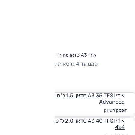
אודי A3 סדאן מחירון וגרסאות
סמנו עד 4 גרסאות להשוואה
החזר חודשי
אודי A3 35 TFSI סדאן, 1.5 ל' טורבו היברידי מתון, אוט',
Advanced
החל מ-₪
1,594
הופסק השיווק
אודי A3 40 TFSI סדאן, 2.0 ל' טורבו, אוט', Advanced,
4x4