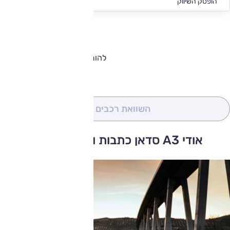
החל מ-₪
1,594
הופסק השיווק
להורדת קטלוג אודי A3 סדאן
השוואת רכבים
(0)
אודי A3 סדאן כתבות ומבחני דרכים