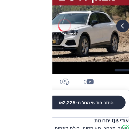
0
0
0
החזר חודשי החל מ-
₪2,225
לגרסאות והשוואה
אודי Q3 יתרונות
עיצוב, מרחב, תא מטען, יכולת דינמית.