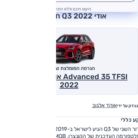
היעוץ חינם וללא התחייבות
אודי Q3 2022 חוות דעת
הגרסה המומלצת של אוטו
Advanced 35 TFSI אוט', 1.5 ל' טורבו
2022
אוהד אלגוב
נבדק על ידי
ע כללי
הדור השני של Q3 הגיע לישראל ב-2019. הוא מבוסס על
הפלטפורמה העדכנית של הקונצרן, MQB, ומציע מידות גדולות