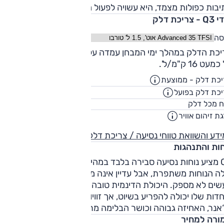
בות כפולות מצמד, היא עשויה לפעול מעט בגסות.
 צריכת דלק
סה
צריכת הדלק במהלך ימי המבחן עמדה על 10.2 ק"מ/ל', ובשיוט ני
עט 16 ק"מ/ל'.
כת דלק - ממוצעת
15.1
ק"מ/ליט
כת דלק בפועל
12.3
ק"מ/ליט
58
ח מכל דלק
ליט
ת זיהום אוויר
8
דע והשוואת טווחי נסיעה / צריכת דלק
חות והתנהגות
Q3 מציע נוחות נסיעה סבירה בלבד במהירות נמוכה. כשהמהירות
ה הנוחות משתפרת, אבל עדיין אינה מצטיינת. לכך מצטרף בידוד
שים לא מספק. היכולת הדינמית טובה. אומנם ההגה קל מדי,
דות שלו יכולה להפריע בשיוט, אך זוויות הגלגול סבירות ביחס
‘אנר, האחיזה גבוהה וכושר הבלימה מרשים.
ורה למחיר