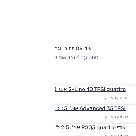
אודי Q3 מחירון וגרסאות
סמנו עד 4 גרסאות להשוואה
החזר חודשי
S-Line 40 TFSI quattro אוט', 2.0 ל' טורבו
החל מ-₪
2,330
הופסק השיווק
Advanced 35 TFSI אוט', 1.5 ל' טורבו
החל מ-₪
2,225
הופסק השיווק
אודי RSQ3 quattro אוט', 2.5 ל' טורבו