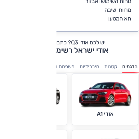
נוחות השימוש ואבזור
5
מרווח ישיבה
5
תא המטען
5
יש לכם אודי Q3?
כתבו חוות דעת
אודי ישראל רשימת דגמים
הדגמים
קטנות
היברידיות
משפחתיות
מנהלים
יוקרה
פנאי-
אודי A1
אודי A3