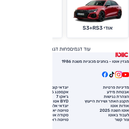
אודי TT
אודי S3+RS3
עוד דגמים
פחות דגמים
מגזין אוטו - בוחנים מכוניות משנת 1986
מדיניות פרטיות
יונדאי קונה
השוואת רכב
אבטחת מידע
אקספנג G6
רכב חדש
הצהרת נגישות
ג׳אקו 7
מחירון רכב
תקנון האתר ושירות הייעוץ
BYD אטו 3
מימון לרכב
אודות אוטו
יונדאי אלנטרה
אוטו השנה 2025
טויוטה יאריס קרוס
לעבוד באוטו
סקודה אוקטביה
צור קשר
טויוטה ראב 4