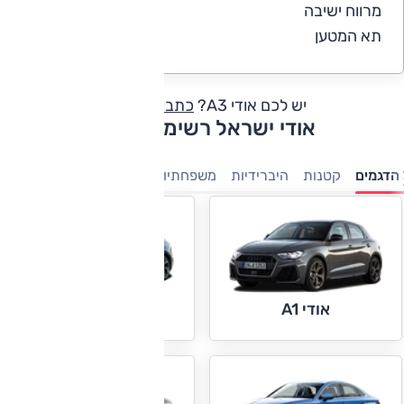
מרווח ישיבה
4.3
תא המטען
4.3
יש לכם אודי A3?
כתבו חוות דעת
אודי ישראל רשימת דגמים
הדגמים
קטנות
היברידיות
משפחתיות
מנהלים
יוקרה
פנאי-
אודי A3
אודי A1