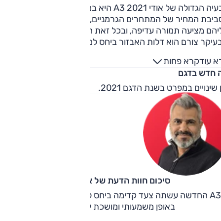
הבעיה הגדולה של אודי A3 2021 היא במחיר. היא אומנם נמצאת
ביבת המחיר של המתחרים הגרמניים, ובמובנים מסוימים ובהשווא
יהם מציעה תמורה עדיפה, ובכל זאת היא יקרה מדי. אולם מה
עיקר צורם הוא דלות האבזור ביחס למחיר; מפתח חכם, מצלמה,
י ניהוג, אפילו תפעול חשמלי – כל אלה אינם כלולים במפרט
א עוד
קרא פחות
יסי. בנוסף, מערכות בטיחות מסוימות מוצעות רק בחבילות
 חדש בדגם
קרות.
 שינויים במפרט בשנת הדגם 2021.
סיכום חוות הדעת של אוהד אלגוב
A3 החדשה עשתה צעד קדימה ביחס לקודמתה, היא טובה ממנה
באופן משמעותי ומושכת יותר במראה.