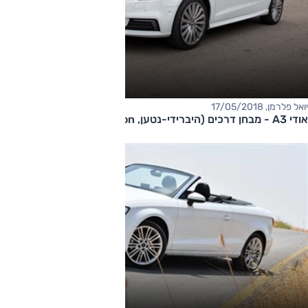
יואל פלרמן, 17/05/2018
אודי A3 - מבחן דרכים (היברידי-נטען, e-tron)