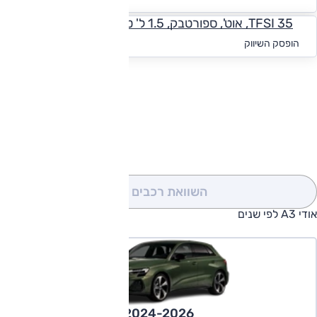
35 TFSI, אוט', ספורטבק, 1.5 ל' טורבו, S-Line
החל מ-₪
1,572
הופסק השיווק
להורדת קטלוג אודי A3
השוואת רכבים
(0)
אודי A3 לפי שנים
2024-2026