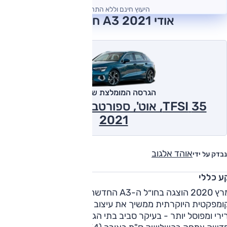
היעוץ חינם וללא התחייבות
אודי A3 2021 חוות דעת
הגרסה המומלצת של אוטו
35 TFSI, אוט', ספורטבק, 1.5 ל' טורבו
2021
אוהד אלגוב
נבדק על ידי
ע כללי
במרץ 2020 הוצגה בחו״ל ה-A3 החדשה. הדור הרביעי של
ומפקטית היוקרתית ממשיך את עיצוב קודמו, אך עם מראה מעט
רי ומפוסל יותר - בעיקר סביב בתי הגלגלים ובחרטום. המכונית