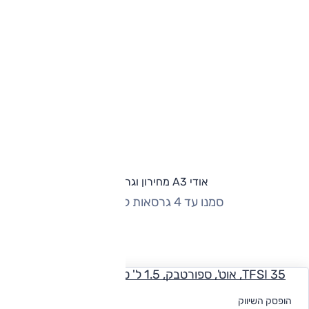
אודי A3 מחירון וגרסאות
סמנו עד 4 גרסאות להשוואה
החזר חודשי
35 TFSI, אוט', ספורטבק, 1.5 ל' טורבו
לקבלת הצעת
הופסק השיווק
מימון