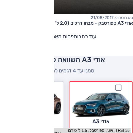
גיא רוטקופ, 21/08/2017
אודי A3 ספורטבק - מבחן דרכים (2.0 ל' טורבו, אוט')
עוד כתבות
פחות מאמרים
אודי A3 השוואה למתחרים
סמנו עד 4 דגמים להשוואה
אודי A3
אינפיניטי Q30
בחר גרסה אודי A3
בחר גרסה אינפיניטי Q30