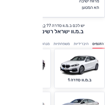
מרווח ישיבה
5
תא המטען
5
יש לכם ב.מ.וו סדרה 7?
כתבו חוות דעת
ב.מ.וו ישראל רשימת דגמים
הדגמים
היברידיות
משפחתיות
מנהלים
יוקרה
ספורט
חשמלי
ב.מ.וו סדרה 2
ב.מ.וו סדרה 1