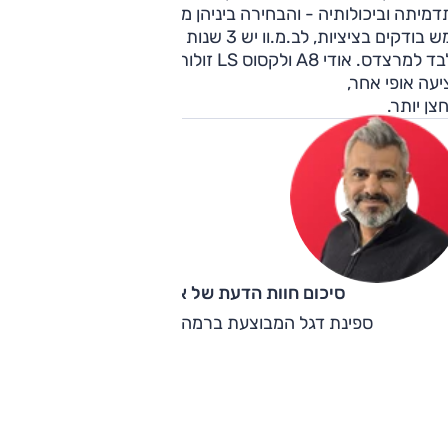
מיתה וביכולותיה - והבחירה ביניהן מבוססת על עניין של טעם. 
ממש בודקים בציציות, לב.מ.וו יש 3 שנות אחריות, לעומת שנתיים
בלבד למרצדס. אודי A8 ולקסוס LS זולות משמעותית ויגואר XJ
עה אופי אחר,
צן יותר.
סיכום חוות הדעת של אוהד אלגוב
ספינת דגל המבוצעת ברמה הגבוהה ביותר.