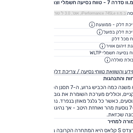
דרה 7 - טווח נסיעה חשמלי וצריכת דלק
סה
כת דלק - ממוצעת
47.6
ק"מ/ליט
כת דלק בפועל
40.5
ק"מ/ליט
46
ח מכל דלק
ליט
ת זיהום אוויר
48
ח נסיעה חשמלי WLTP
ק"
ולת סוללה
12
קוט"
דע והשוואת טווחי נסיעה / צריכת דלק
חות והתנהגות
לא משנה כמה הכביש גרוע, ה-7 תסנן הכל, ובשקט. מתלי האוויר
ניים, וכוללים מערכת השומרת את גובה הרכב בלי קשר למספר
סעים, כאשר כל גלגל מאוזן בנפרד. נהיגה דינאמית? אפשרי -
ה-7 נוסעת מהר ואוחזת היטב - אך נהיגה אגרסיבית אינה הולמת
ונה שכזאת.
ורה למחיר
מרצדס S קלאס היא המתחרה הקרובה ביותר ל-7 באופייה,