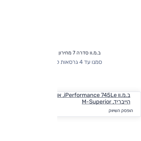
ב.מ.וו סדרה 7 מחירון וגרסאות
סמנו עד 4 גרסאות להשוואה
החזר חודשי
ב.מ.וו iPerformance 745Le, אוט', 3.0 ל' טורבו פלאג אין
הייבריד, M-Superior
החל מ-₪
5,412
הופסק השיווק