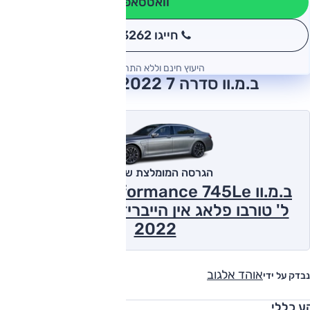
וואטסאפ
חייגו 3262
*
היעוץ חינם וללא התחייבות
ב.מ.וו סדרה 7 2022 חוות דעת
הגרסה המומלצת של אוטו
ב.מ.וו iPerformance 745Le, אוט', 3.0
ל' טורבו פלאג אין הייבריד, M-Superior
2022
אוהד אלגוב
נבדק על ידי
ע כללי