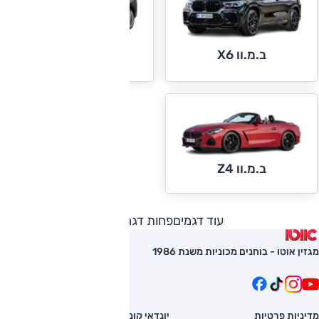
ב.מ.וו X6
ב.מ.וו X7
ב.מ.וו Z4
עוד דגמים
פחות דגמים
מגזין אוטו - בוחנים מכוניות משנת 1986
מדיניות פרטיות
יונדאי קונה
השוואת רכב