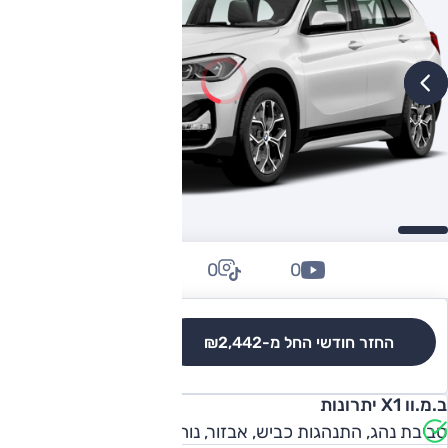
0
0
0
החזר חודשי החל מ-
₪2,442
לגרסאות והשוואה
ב.מ.וו X1 יתרונות
סביבת נהג, התנהגות כביש, אבזור, נוחות נסיעה