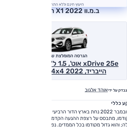
היעוץ חינם וללא התחייבות
ב.מ.וו X1 2022 חוות דעת
הגרסה המומלצת של אוטו
xDrive 25e אוט', 1.5 ל' טורבו פלאג אין
הייבריד, M-Sport, 4x4 2022
אוהד אלגוב
נבדק על ידי
ע כללי
בנובמבר 2022 נחת בארץ הדור הרביעי של ב.מ.וו X1. הדגם ה
כקודמו, מתבסס על רצפת ההנעה הקדמית UKL, כעת בגרסה 2
שלה; והוא גדול מקודמו בכל הממדים. נפח תא המטען 540 ליטרים