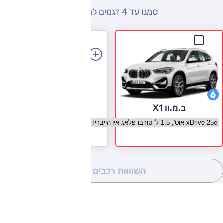
סמנו עד 4 דגמים להשוואה
הוספת רכב
ב.מ.וו X1
בחר גרסה ב.מ.וו X1
השוואת רכבים
(0)