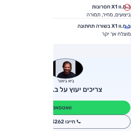
ב.מ.וו X1 חסרונות
ביצועים, מחיר, תמורה
ב.מ.וו X1 בשורה תחתונה
מוצלח אך יקר
גיא גיאור
צריכים יעוץ על ב.מ.וו X1?
וואטסאפ
חייגו 3262
*