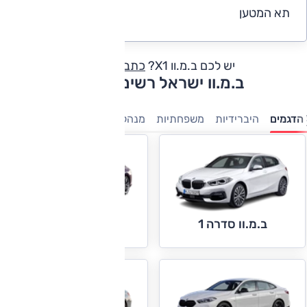
תא המטען
5
יש לכם ב.מ.וו X1?
כתבו חוות דעת
ב.מ.וו ישראל רשימת דגמים
הדגמים
היברידיות
משפחתיות
מנהלים
יוקרה
ספורט
חשמלי
ב.מ.וו סדרה 2
ב.מ.וו סדרה 1