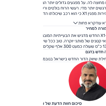
מחוצה לה. על מפגעים גדולים יותר הנוחות טובה פחות והם
גשים יותר מדי. רעשי הרוח בולטים ורעשי הכביש סבירים. בפניות
מהירות מפגין X1 כי הוא רכב שיכולתו הדינמית בהחלט נאה. משקל
ה ברגיל קל מדי, אבל ב'ספורט' הוא משתפר - ותגובותיו חדות
א עוד
קרא פחות
ד בתחילת ההפנייה. זינוקים החלטיים יגרמו ללוחמת הגה קלה
ורה למחיר
חושת דרמה. לבלמים פעולה נכונה וצפויה.
ה-X1 החדש מדגיש את הבעייתיות המובנית בתמורה למחיר בדגמי
י קטנים של מותגי יוקרה. טוב ככל שיהיה, קשה להצדיק רכב עם
 300 אלף שקלים.
 חדש בדגם
לת שיווק הדור החדש בישראל בנובמבר 2022.
סיכום חוות הדעת של אוהד אלגוב