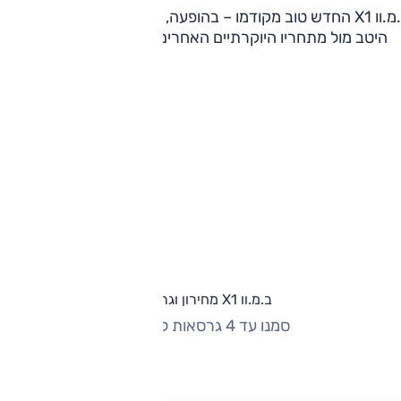
ב.מ.וו X1 החדש טוב מקודמו – בהופעה, באבזור, בהתנהלות – ועומ
היטב מול מתחריו היוקרתיים האחרים. אבל המחיר גבוה מדי.
ב.מ.וו X1 מחירון וגרסאות
סמנו עד 4 גרסאות להשוואה
החזר חודשי