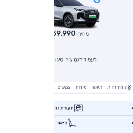
159,990
מחיר-₪
לעמוד דגם צ'רי טיגו 7 פרו
תעודת זהות
תיאור
מידות
צמיגים
מנוע וביצועים
טעינה חשמל
תעודת זהות
תיאור