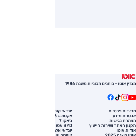
מגזין אוטו - בוחנים מכוניות משנת 1986
מדיניות פרטיות
יונדאי קונה
השוואת רכב
אבטחת מידע
אקספנג G6
רכב חדש
הצהרת נגישות
ג׳אקו 7
מחירון רכב
תקנון האתר ושירות הייעוץ
BYD אטו 3
מימון לרכב
אודות אוטו
יונדאי אלנטרה
אוטו השנה 2025
טויוטה יאריס קרוס