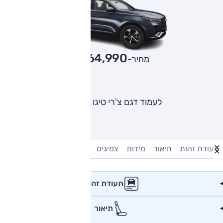
164,990
מחיר-₪
לעמוד דגם צ'רי טיגו 7 פרו
תעודת זהות
תיאור
מידות
צמיגים
מנוע וביצועים
טעינה חשמל
תעודת זהות
תיאור