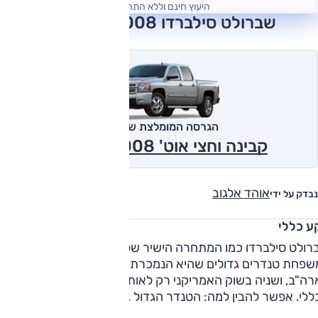
היעוץ חינם וללא התחייבות
שברולט סילברדו 2008 חוות דעת
הגרסה המומלצת של אוטו
קבינה וחצי אוט' 2X4 LT 2008
אוהד אלגוב
נבדק על ידי
ע כללי
שברולט סילברדו כמו המתחרה הישיר של פורד, ה-F-350, מש
שפחת טנדרים גדולים שהיא הנמכרת ביותר של ג'נרל-מוטורס
ה"ב, ושניה בשוק האמריקני רק לאותו פורד בדירוג המכירות
הכללי. אפשר להבין למה: הטנדר הגדול ביותר בישראל הוא ענק
-לב וידידותי, קל מאד לתפעול ונעים לנהיגה למרות ממדי-הענק