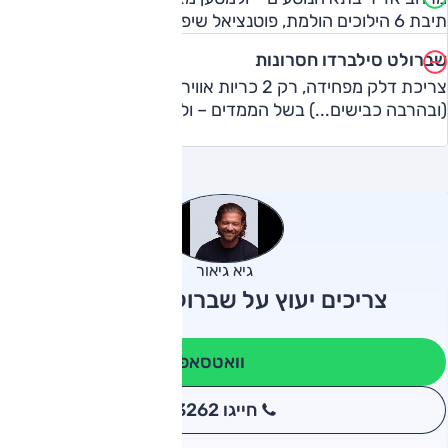
תיבת 6 הילוכים הולמת, פוטנציאל שיפורים בלתי-מוגבל
שברולט סילברדו חסרונות
צריכת דלק מפחידה, רק 2 כריות אוויר וזהו, מוגבל בשטח
(ובהרבה כבישים...) בשל הממדים – ולבעלי רשיון ג' בלבד
גיא גיאור
צריכים יעוץ על שברולט סילברדו?
וואטסאפ
חייגו 3262
*