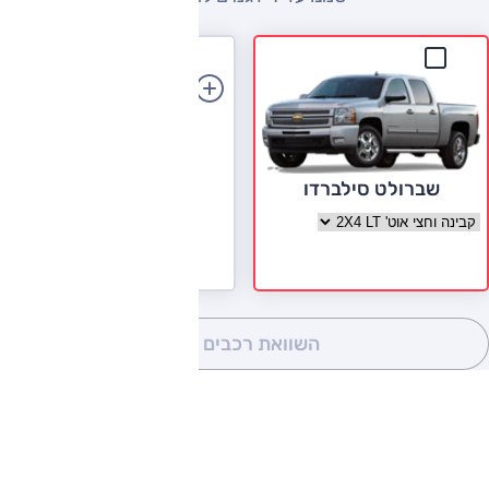
הוספת רכב
שברולט סילברדו
בחר גרסה שברולט סילברדו
השוואת רכבים
(0)