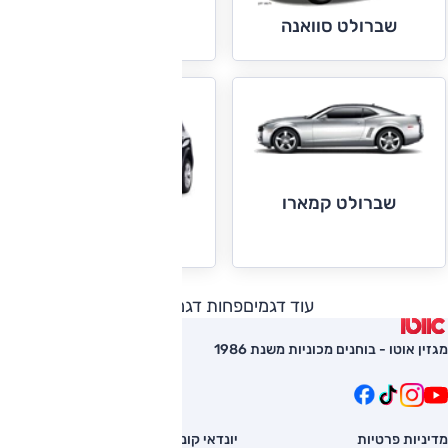
שברולט סילברדו
שברולט סוואנה
שברולט קמארו
שברולט קפטיבה
עוד דגמים
פחות דגמים
מגזין אוטו - בוחנים מכוניות משנת 1986
מדיניות פרטיות
יונדאי קונה
השוואת רכב