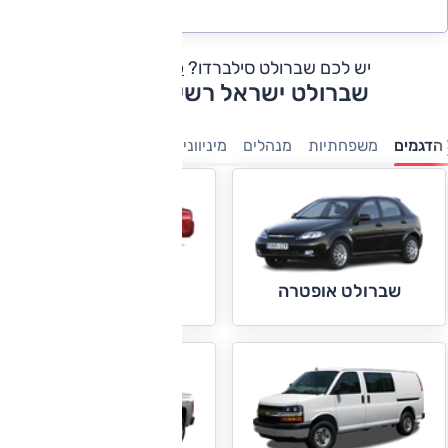
יש לכם שברולט סילברדו?
כתבו חוות דעת
שברולט ישראל רשימת דגמים
הדגמים
משפחתיות
מנהלים
מיניוונים
טנדרים
חשמלי
ספור
שברולט מאליבו
שברולט אופטרה