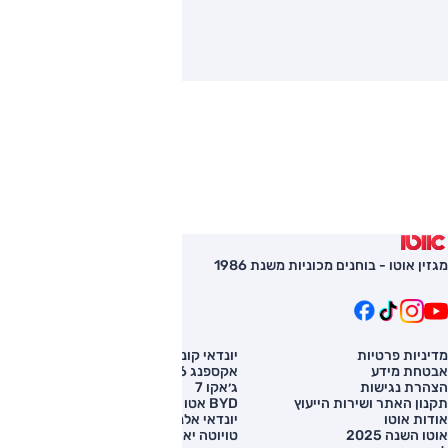
מגזין אוטו - בוחנים מכוניות משנת 1986
מדיניות פרטיות
יונדאי קונה
השוואת רכב
אבטחת מידע
אקספנג G6
רכב חדש
הצהרת נגישות
ג׳אקו 7
מחירון רכב
תקנון האתר ושירות הייעוץ
BYD אטו 3
מימון לרכב
אודות אוטו
יונדאי אלנטרה
אוטו השנה 2025
טויוטה יאריס קרוס