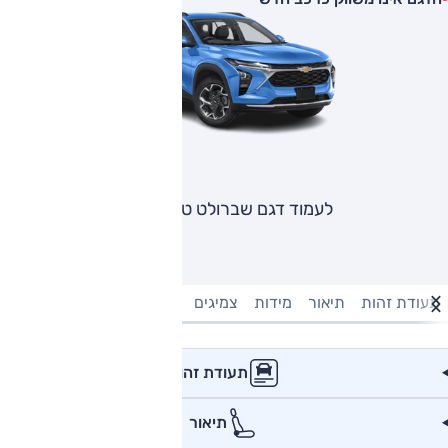
לעמוד דגם שברולט טראקס
תעודת זהות
תיאור
מידות
צמיגים
מנוע וביצועים
טעינה חשמל
תעודת זהות
תיאור