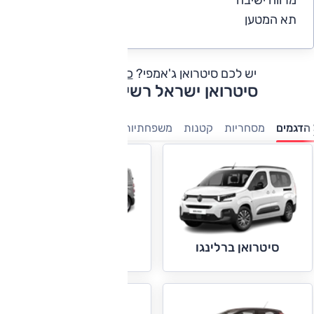
מרווח ישיבה
4
תא המטען
4
יש לכם סיטרואן ג'אמפי?
כתבו חוות דעת
סיטרואן ישראל רשימת דגמים
הדגמים
מסחריות
קטנות
משפחתיות
חשמלי
פנאי-שטח
סיטרואן ג'אמפי
סיטרואן ברלינגו