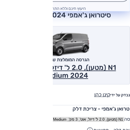
היעוץ חינם וללא התחייבות
סיטרואן ג'אמפי 2024 חוות דעת
הגרסה המומלצת של אוטו
N1 (מטען), 2.0 ל' דיזל, אוט', 3 מק',
Medium 2024
קינן כהן
נבדק על ידי
טרואן ג'אמפי - צריכת דלק
סה