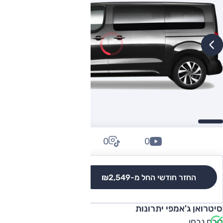
0
0
0
החזר חודשי החל מ-
₪2,549
לגרסאות והשוואה
סיטרואן ג'אמפי יתרונות
טרם נבחן