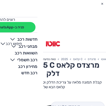
רוצים להת
פניה ב-WhatsApp
חדשות רכב
חיפוש רכב
+
-
מבחני רכב
השוואות רכב
רכב חשמלי
אוטו
מרצדס
C קלאס
2025
טווח נסיעה
מרצדס
C קלאס
2025 צריכת
מחירון רכב
דלק
רכב חדש
קבלת תמונה מלאה על צריכת הדלק וטווח הנסיעה של מרצדס C
קלאס הבא שלך