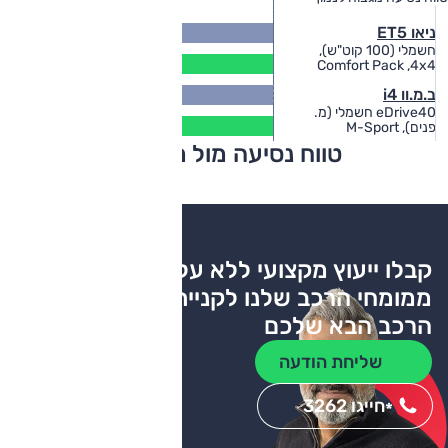
583
ניאו ET5
(ק"מ)
חשמלי (100 קוט"ש),
472
Comfort Pack ,4x4
(ק"מ)
576
ב.מ.וו i4
(ק"מ)
eDrive40 חשמלי (מ.
467
פנים), M-Sport
(ק"מ)
טווח נסיעה מול מתחרים
צריכת דלק
קבלו ייעוץ מקצועי ללא עלות
ממומחי הרכב שלנו לקניית
הרכב הבא שלכם
שליחת הודעה
חייגו 3262
*