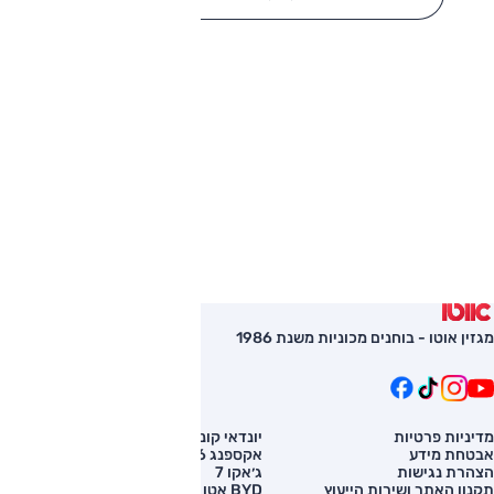
מגזין אוטו - בוחנים מכוניות משנת 1986
מדיניות פרטיות
יונדאי קונה
השוואת רכב
אבטחת מידע
אקספנג G6
רכב חדש
הצהרת נגישות
ג׳אקו 7
מחירון רכב
תקנון האתר ושירות הייעוץ
BYD אטו 3
מימון לרכב