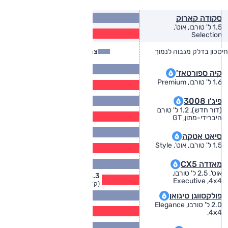
15.4
סקודה קארוק
(ק״מ/ל׳)
1.5 ל' טורבו, אוט',
12.5
Selection
(ק״מ/ל׳)
חיסכון בדלק מגבוה לנמוך
צריכת דלק
צריכת דלק בפועל
13.7
קיה ספורטאז'
(ק״מ/ל׳)
11.1
1.6 ל' טורבו, Premium
(ק״מ/ל׳)
17.8
פיג'ו 3008
(ק״מ/ל׳)
(דור חדש), 1.2 ל' טורבו
14.4
היברידי-מתון, GT
(ק״מ/ל׳)
14.9
סיאט אטקה
(ק״מ/ל׳)
12.1
1.5 ל' טורבו, אוט', Style
(ק״מ/ל׳)
10.2
מאזדה CX5
(ק״מ/ל׳)
אוט', 2.5 ל' טורבו,
8.3
Executive ,4x4
(ק״מ/ל׳)
12.9
פולקסווגן טיגואן
(ק״מ/ל׳)
2.0 ל' טורבו, Elegance
10.5
,4x4
(ק״מ/ל׳)
13.9