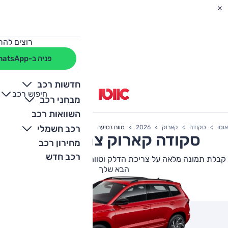
רוצים להת
פניה ב-WhatsApp
חדשות רכב
חיפוש רכב
+
-
מבחני רכב
השוואות רכב
רכב חשמלי
אוטו
סקודה
קארוק
2026
טווח נסיעה
סקודה
קארוק
צריכת דלק
מחירון רכב
רכב חדש
קבלת תמונה מלאה על צריכת הדלק וטווח הנסיעה של סקודה קארוק
הבא שלך