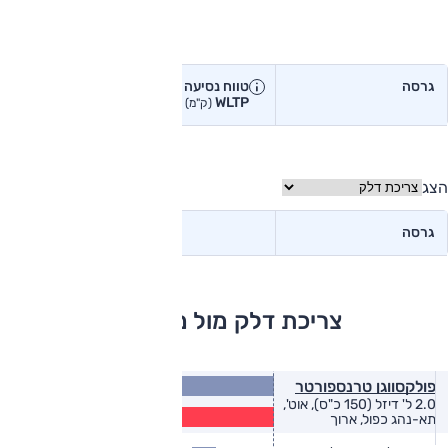
טווח נסיעה בפועל
גרסה
טווח נסיעה יצרן
טווח נסיעה
WLTP
בפועל<
(ק"מ)
(ק"מ)
הצג
גרסה
צריכת דלק מול מתחרים
11.4
פולקסווגן טרנספורטר
(ק״מ/ל׳)
2.0 ל' דיזל (150 כ"ס), אוט',
9.2
תא-נהג כפול, ארוך
(ק״מ/ל׳)