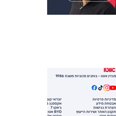
מגזין אוטו - בוחנים מכוניות משנת 1986
מדיניות פרטיות
יונדאי קונה
השוואת רכב
אבטחת מידע
אקספנג G6
רכב חדש
הצהרת נגישות
ג׳אקו 7
מחירון רכב
תקנון האתר ושירות הייעוץ
BYD אטו 3
מימון לרכב
אודות אוטו
יונדאי אלנטרה