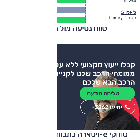
LR ,2x4
(ק"מ)
402
ג'אקו 5
(ק"מ)
326
חשמלי, Luxury
(ק"מ)
טווח נסיעה מול מתחרים
צריכת דלק
קבלו ייעוץ מקצועי ללא עלות
ממומחי הרכב שלנו לקניית
הרכב הבא שלכם
שליחת הודעה
חייגו 3262
*
סוזוקי e-ויטארה כתבות ומבחני דרכים