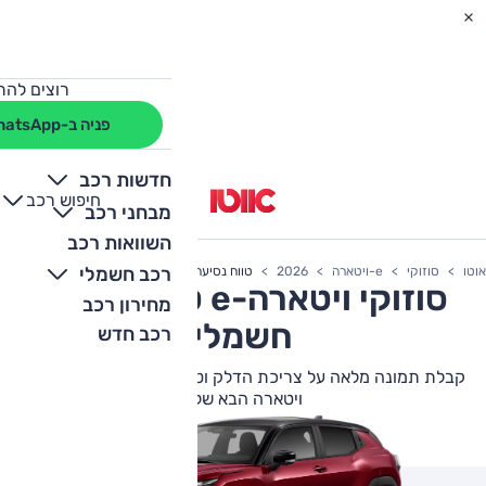
רוצים להת
פניה ב-WhatsApp
חדשות רכב
חיפוש רכב
+
-
מבחני רכב
השוואות רכב
רכב חשמלי
אוטו
סוזוקי
e-ויטארה
2026
טווח נסיעה
סוזוקי
e-ויטארה
טווח נסיעה
מחירון רכב
חשמלי
רכב חדש
קבלת תמונה מלאה על צריכת הדלק וטווח הנסיעה של סוזוקי e-
ויטארה הבא שלך