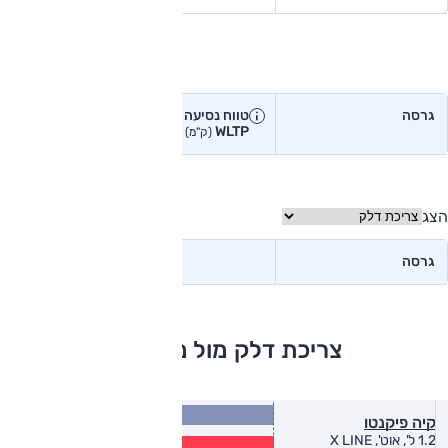
טווח נסיעה בפועל
גרסה
טווח נסיעה יצרן
טווח נסיעה
WLTP
בפועל<
(ק"מ)
(ק"מ)
הצג
גרסה
צריכת דלק מול מתחרים
16.9
קיה פיקנטו
(ק״מ/ל׳)
13.7
1.2 ל', אוט', X LINE