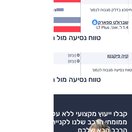
(ק״מ/ל׳)
חיסכון בדלק מגבוה לנמוך
צריכת דלק
צריכת דלק בפועל
16.1
שברולט ספארק
(ק״מ/ל׳)
12.2
1.4 ל', אוט', LT Plus
(ק״מ/ל׳)
טווח נסיעה מול מתחרים
0
קיה פיקנטו
(ק"מ)
0
(ק"מ)
טווח נסיעה מגבוה לנמוך
טווח יצרן
טווח בפועל
טווח נסיעה מול מתחרים
צריכת דלק
קבלו ייעוץ מקצועי ללא עלות
ממומחי הרכב שלנו לקניית
הרכב הבא שלכם