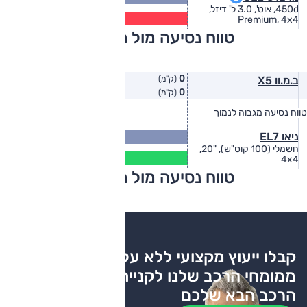
(ק״מ/ל׳)
450d, אוט', 3.0 ל' דיזל,
9.8
Premium, 4x4
(ק״מ/ל׳)
טווח נסיעה מול מתחרים
0
ב.מ.וו X5
(ק"מ)
0
(ק"מ)
טווח נסיעה מגבוה לנמוך
טווח יצרן
טווח בפועל
501
ניאו EL7
(ק"מ)
חשמלי (100 קוט"ש), "20,
335
4x4
(ק"מ)
טווח נסיעה מול מתחרים
צריכת דלק
קבלו ייעוץ מקצועי ללא עלות
ממומחי הרכב שלנו לקניית
הרכב הבא שלכם