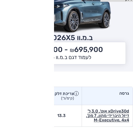
ב.מ.וו X5
2026
749,900
695,900 -
₪
₪
לעמוד דגם ב.מ.וו X5
צריכת דלק בפועל
גרסה
צריכת דלק
צריכת דלק יצרן
בפועל
(ק״מ/ל׳)
(ק״מ/ל׳)
xDrive30d אוט', 3.0 ל'
דיזל היברידי מתון, 7 מק',
13.3
-
M-Executive, 4x4