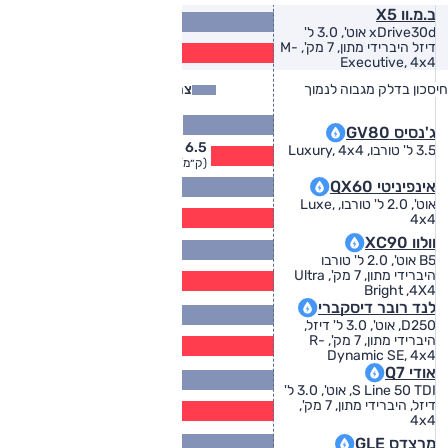
ב.מ.וו X5
13.3
(ק״מ/ל׳)
xDrive30d אוט', 3.0 ל'
10.8
דיזל היברידי מתון, 7 מק', M-
(ק״מ/ל׳)
Executive, 4x4
חיסכון בדלק מגבוה לנמוך
צריכת דלק
צריכת דלק בפועל
8.1
ג'נסיס GV80
(ק״מ/ל׳)
6.5
3.5 ל' טורבו, Luxury, 4x4
(ק״מ/ל׳)
10.2
אינפיניטי QX60
(ק״מ/ל׳)
אוט', 2.0 ל' טורבו, Luxe,
8.3
4x4
(ק״מ/ל׳)
וולוו XC90
11.4
(ק״מ/ל׳)
B5 אוט', 2.0 ל' טורבו
9.2
היברידי מתון, 7 מק', Ultra
(ק״מ/ל׳)
Bright ,4X4
לנד רובר דיסקברי
12.3
(ק״מ/ל׳)
D250, אוט', 3.0 ל' דיזל,
10.5
היברידי מתון, 7 מק', R-
(ק״מ/ל׳)
Dynamic SE, 4x4
אודי Q7
12.3
(ק״מ/ל׳)
S Line 50 TDI, אוט', 3.0 ל'
10.5
דיזל, היברידי מתון, 7 מק',
(ק״מ/ל׳)
4x4
11.5
מרצדס GLE