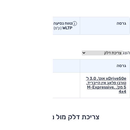
טווח נסיעה בפועל
גרסה
טווח נסיעה יצרן
טווח נסיעה
WLTP
בפועל<
(ק"מ)
(ק"מ)
הצג
גרסה
xDrive50e אוט', 3.0 ל'
טורבו פלאג אין הייבריד,
5 מק', M-Expressive,
4x4
צריכת דלק מול מתחרים