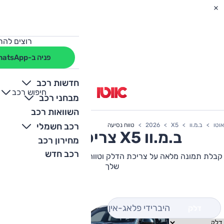
רוצים להת
פניה ב-WhatsApp
חדשות רכב
חיפוש רכב
+
-
מבחני רכב
השוואות רכב
רכב חשמלי
אוטו
ב.מ.וו
X5
2026
טווח נסיעה
ב.מ.וו
X5
צריכת דלק
מחירון רכב
רכב חדש
קבלת תמונה מלאה על צריכת הדלק וטווח הנסיעה של ב.מ.וו X5 הבא
שלך
היברידי פלאג-אין
דלק