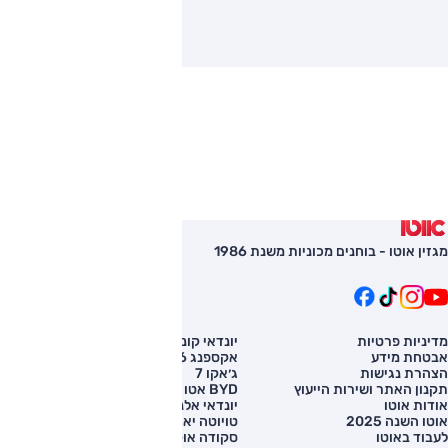
מגזין אוטו - בוחנים מכוניות משנת 1986
מדיניות פרטיות
יונדאי קונה
השוואת רכב
אבטחת מידע
אקספנג G6
רכב חדש
הצהרת נגישות
ג׳אקו 7
מחירון רכב
תקנון האתר ושירות הייעוץ
BYD אטו 3
מימון לרכב
אודות אוטו
יונדאי אלנטרה
אוטו השנה 2025
טויוטה יאריס קרוס
לעבוד באוטו
סקודה אוקטביה