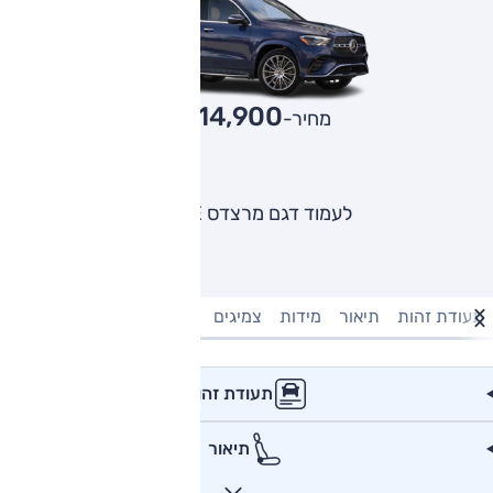
814,900
מחיר-₪
לעמוד דגם מרצדס GLE
תעודת זהות
תיאור
מידות
צמיגים
מנוע וביצועים
טעינה חשמל
תעודת זהות
תיאור