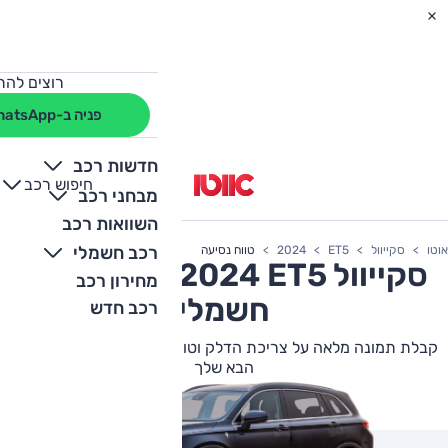
רוצים להת
פניה ב-WhatsApp
חדשות רכב
חיפוש רכב
+
-
מבחני רכב
השוואות רכב
רכב חשמלי
אוטו
סקייוול
ET5
2024
טווח נסיעה
סקייוול
ET5
2024 טווח נסיעה
מחירון רכב
חשמלי
רכב חדש
קבלת תמונה מלאה על צריכת הדלק וטווח הנסיעה של סקייוול ET5
הבא שלך