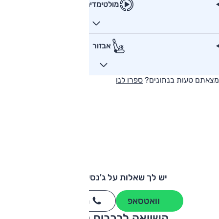
מולטימדיה
אבזור
מצאתם טעות בנתונים?
ספרו לנו
יש לך שאלות על ג'נסיס GV60?
וואטסאפ
חייגו
3262
*
השוואה לרכבים מתחרים