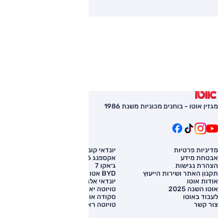
מגזין אוטו - בוחנים מכוניות משנת 1986
מדיניות פרטיות
יונדאי קונה
השוואת רכב
אבטחת מידע
אקספנג G6
רכב חדש
הצהרת נגישות
ג׳אקו 7
מחירון רכב
תקנון האתר ושירות הייעוץ
BYD אטו 3
מימון לרכב
אודות אוטו
יונדאי אלנטרה
אוטו השנה 2025
טויוטה יאריס קרוס
לעבוד באוטו
סקודה אוקטביה
צור קשר
טויוטה ראב 4