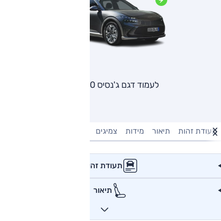
לעמוד דגם ג'נסיס GV60
תעודת זהות
תיאור
מידות
צמיגים
מנוע וביצועים
טעינה חשמל
תעודת זהות
תיאור