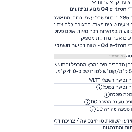
א עוד
קרא פחות
Q מנוע וביצועים
עם 285 כ"ס ומשקל עצמי גבוה, התאוצה אינה מסחררת אבל
צועים טובים מאוד. התגובה ללחיצת הדוושה מיידית, ועקיפות
וצעות במהירות רבה מאוד, אולם פעולת המצערת בתמרוני חניה
נים אינה מדויקת מספיק.
 טווח נסיעה חשמלי
סה
חן הדרכים היה נמרץ מהרגיל והתוצאה הייתה צריכה כוללת של
של כ-410 ק"מ.
525
ח נסיעה חשמלי WLTP
ק"
ח נסיעה בפועל
390
ק"
ולת סוללה
77
קוט"
ק טעינה מהירה DC
135
קילווא
 טעינה מהירה DC
00:28
שעו
דע והשוואת טווחי נסיעה / צריכת דלק
חות והתנהגות