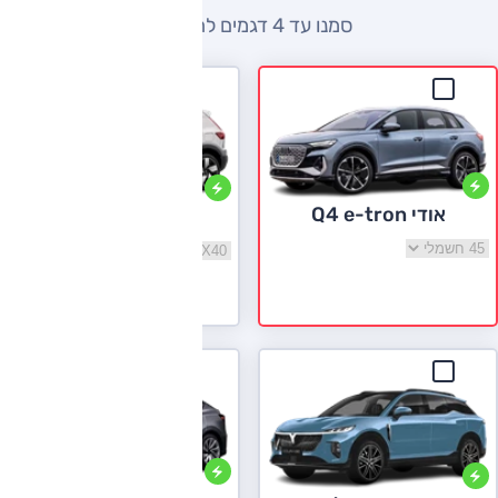
סמנו עד 4 דגמים להשוואה
אודי Q4 e-tron
וולוו EX40
בחר גרסה אודי Q4 e-tron
בחר גרסה וולוו EX40
לעמוד הדגם