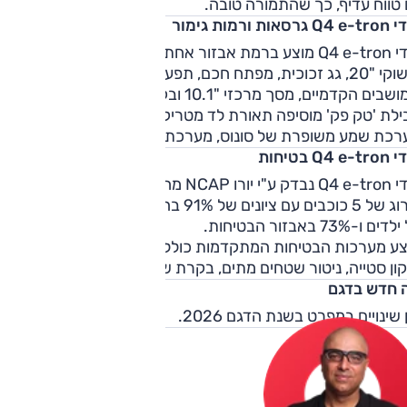
טווח עדיף, כך שהתמורה טובה.
רסאות ורמות גימור
אודי Q4 e-tron מוצע ברמת אבזור אחת, ובמפרט: תאורת לד,
חישוקי "20, גג זכוכית, מפתח חכם, תפעול חשמלי לדלת תא המטען
ולמושבים הקדמיים, מסך מרכזי "10.1 ובקרת אקלים תלת-אזורית.
ילת 'טק פק' מוסיפה תאורת לד מטריקס, מצלמות היקפיות,
רכת שמע משופרת של סונוס, מערכת ניווט ותצוגה עילית.
Q4 e בטיחות
אודי Q4 e-tron נבדק ע"י יורו NCAP מחדש בשנת 2025 וקיבל
דירוג של 5 כוכבים עם ציונים של 91% בהגנה ע
ם ו-73% באבזור הבטיחות.
צע מערכות הבטיחות המתקדמות כולל מערכת ​​בלימה אוטונומית,
ון סטייה, ניטור שטחים מתים, בקרת שיוט אדפטיבית ועוד.
 חדש בדגם
 שינויים במפרט בשנת הדגם 2026.