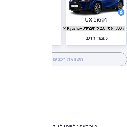
לקסוס UX
בחר גרסה לקסוס UX
לעמוד הדגם
השוואת רכבים
(0)
חוות דעת גולשים על אודי Q4 e-tron