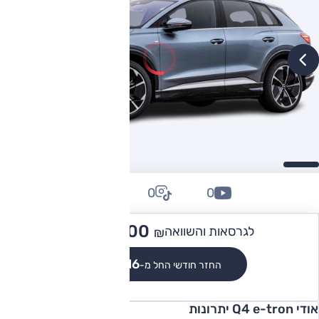
0
0
0
337,900
לגרסאות והשוואה
₪
₪3,116
החזר חודשי החל מ-
אודי Q4 e-tron יתרונות