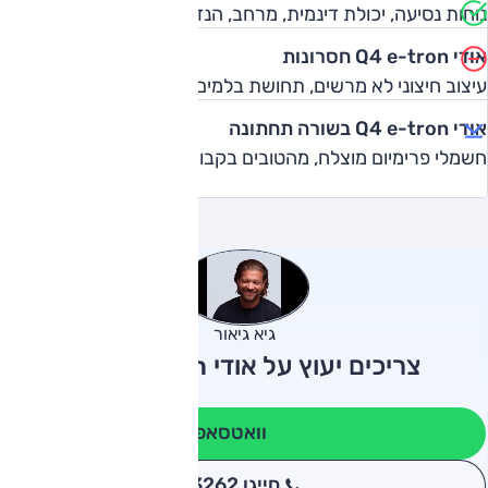
נוחות נסיעה, יכולת דינמית, מרחב, הנדסת אנוש
אודי Q4 e-tron חסרונות
עיצוב חיצוני לא מרשים, תחושת בלמים
אודי Q4 e-tron בשורה תחתונה
חשמלי פרימיום מוצלח, מהטובים בקבוצתו
גיא גיאור
צריכים יעוץ על אודי Q4 e-tron?
וואטסאפ
חייגו 3262