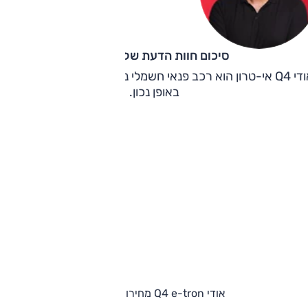
סיכום חוות הדעת של קינן כהן
אודי Q4 אי-טרון הוא רכב פנאי חשמלי נעים, שימושי ומוצלח, שעשו
באופן נכון.
אודי Q4 e-tron מחירון וגרסאות