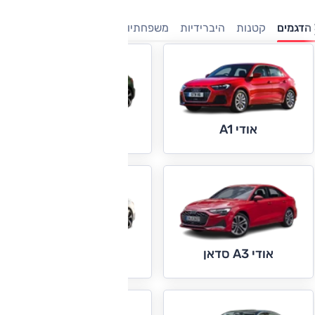
הדגמים
קטנות
היברידיות
משפחתיות
מנהלים
חשמלי
יוקרה
אודי A1
אודי A3
אודי A5
אודי A3 סדאן