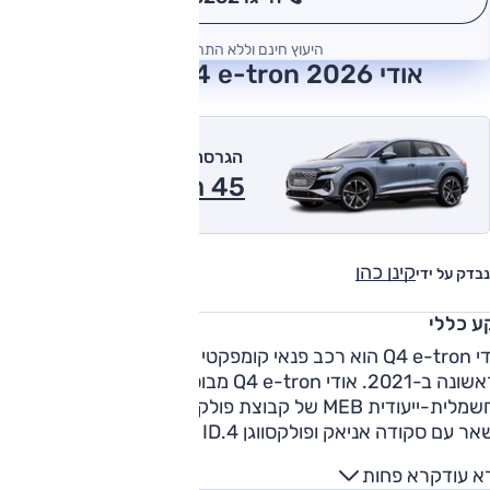
*
היעוץ חינם וללא התחייבות
אודי Q4 e-tron 2026 חוות דעת
הגרסה המומלצת של אוטו
45 חשמלי 2026
קינן כהן
נבדק על ידי
ע כללי
אודי Q4 e-tron הוא רכב פנאי קומפקטי (C-SUV) חשמלי שהוצג
לראשונה ב-2021. אודי Q4 e-tron מבוסס על הרצפה
החשמלית-ייעודית MEB של קבוצת פולקסווגן אותה הוא חולק בין
 עם סקודה אניאק ופולקסווגן ID.4 המשווקים בישראל.
ו דגמים אלה, גם הוא מוצע עם מרכב רגיל ובמרכב עם סיומת
א עוד
קרא פחות
פה, הנקרא 'ספורטבק'.