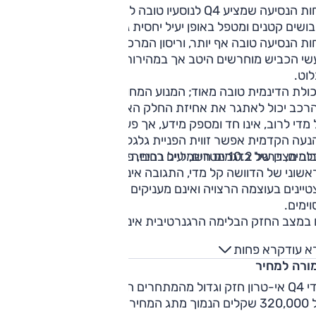
נוחות הנסיעה שמציע Q4 לנוסעיו טובה למדי בעיר; הוא סופג היטב
ושים קטנים ומטפל באופן יעיל יחסית גם בגדולים יותר. מחוץ לעי
ות הנסיעה טובה אף יותר, וריסון המרכב על גלי כביש נאה.
שי הכביש מוחרשים היטב אך במהירות גבוהה שאון הרוח מתחיל
לוט.
היכולת הדינמית טובה מאוד; המנוע המחוזק של גרסת 45 הביא כך
רכב יכול לאתגר את אחיזת החלק האחורי כאשר רוצים. ההיגוי
מדי לרוב, אינו חד ומספק מידע, אך פעולתו מדויקת. היעדר
נעה הקדמית אפשר זווית הפניית גלגלים טובה מהרגיל, לקוטר
ין של 10.2 מטרים, יעיל בחנייה ובתמרון עירוני.
למים, כרגיל בדגמים חשמליים רבים, פחות מרשימים. מהלך
שוני של הדוושה קל מדי, התגובה אינה מדויקת והבלמים אינם
טיינים בעוצמה הרצויה ואינם מעניקים את הביטחון הנדרש במצב
וימים.
 במצב החזק הבלימה הרגנרטיבית אינה בעלת עוצמה רבה.
א עוד
קרא פחות
ורה למחיר
אודי Q4 אי-טרון חזק וגדול מהמתחרים הקלאסיים מגרמניה – ובמח
של 320,000 שקלים הנמוך מתג המחיר התחילי שלהם, הוא מעניק