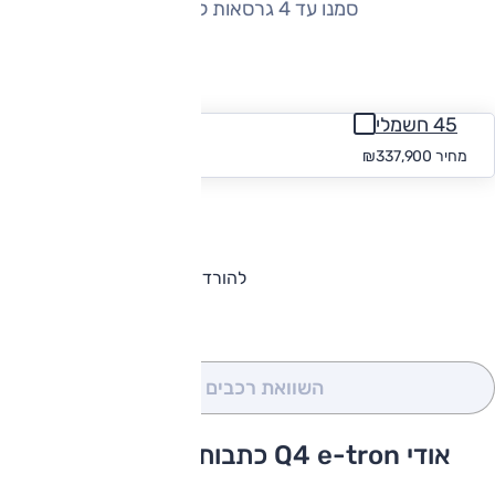
סמנו עד 4 גרסאות להשוואה
החזר חודשי
45 חשמלי
החל מ-₪
3,116
מחיר
₪337,900
להורדת קטלוג אודי Q4 e-tron
השוואת רכבים
(0)
אודי Q4 e-tron כתבות ומבחני דרכים