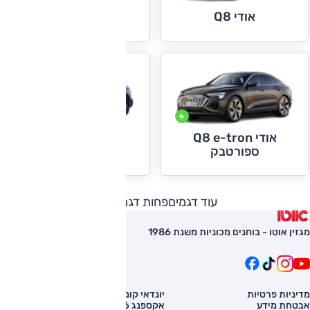
אודי Q8
אודי Q8 e-tron
אודי Q8 e-tron
אודי S3+RS3
ספורטבק
עוד דגמים
פחות דגמים
מגזין אוטו - בוחנים מכוניות משנת 1986
מדיניות פרטיות
יונדאי קונה
השוואת רכב
אבטחת מידע
אקספנג G6
רכב חדש