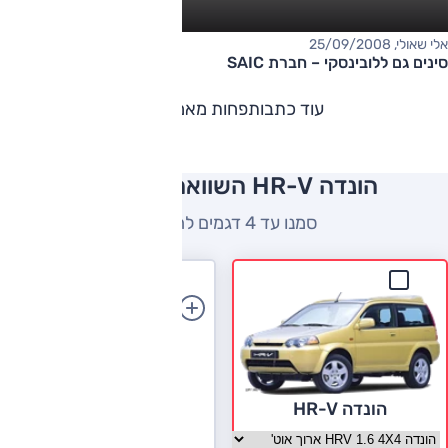
אלי שאולי, 25/09/2008
סינים גם ללובינסקי – חברת SAIC
עוד כתבות
פחות מאמרים
הונדה HR-V השוואה למתחרים
סמנו עד 4 דגמים להשוואה
הוספת רכב
הונדה HR-V
בחר גרסה הונדה HR-V