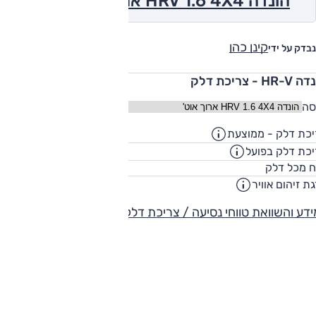
הונדה HRV 1.6 4X4 ארוך אוט' 2004
קינן כהן
נבדק על ידי
HR - צריכת דלק
סה
כת דלק - ממוצעת
11.7
ק"מ/ליט
כת דלק בפועל
8.9
ק"מ/ליט
55
ח מכל דלק
ליט
ת זיהום אוויר
-
דע והשוואת טווחי נסיעה / צריכת דלק