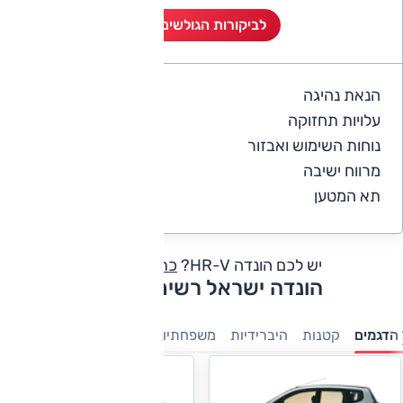
לביקורות הגולשים (6)
הנאת נהיגה
4.7
עלויות תחזוקה
4.2
נוחות השימוש ואבזור
4.8
מרווח ישיבה
5
תא המטען
5
יש לכם הונדה HR-V?
כתבו חוות דעת
הונדה ישראל רשימת דגמים
הדגמים
קטנות
היברידיות
משפחתיות
פנאי-שטח