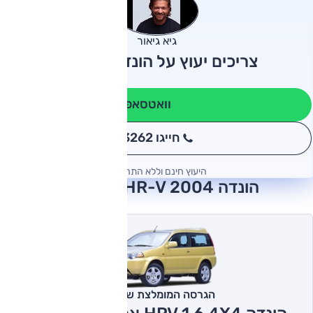
גיא גיאור
צריכים יעוץ על הונדה HR-V?
וואטסאפ
חייגו 3262
*
היעוץ חינם וללא התחייבות
הונדה HR-V 2004 חוות דעת
הגרסה המומלצת של אוטו