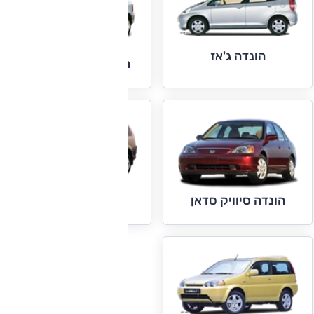
הונדה ג'אז
הונדה סיוויק האצ'בק
הונדה CR-V
הונדה סיוויק סדאן