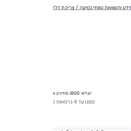
דע והשוואת טווחי נסיעה / צריכת דלק
יונדאי i800 מחירון וגרסאות
סמנו עד 4 גרסאות להשוואה
החזר חודשי