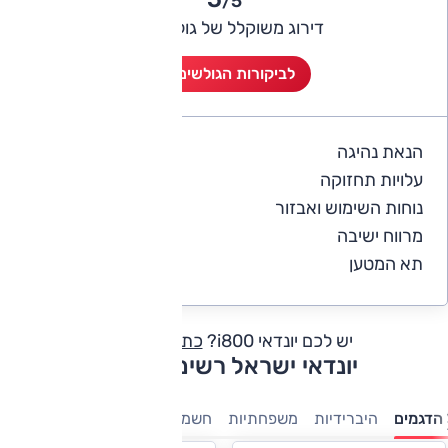
/5
דירוג משוקלל של גולשי אוטו
לביקורות הגולשים (1)
הנאת נהיגה
5
עלויות תחזוקה
4
נוחות השימוש ואבזור
2
מרווח ישיבה
5
תא המטען
5
יש לכם יונדאי i800?
כתבו חוות דעת
יונדאי ישראל רשימת דגמים
הדגמים
היברידיות
משפחתיות
חשמלי
פנאי-שטח
מנהלים
7 מו