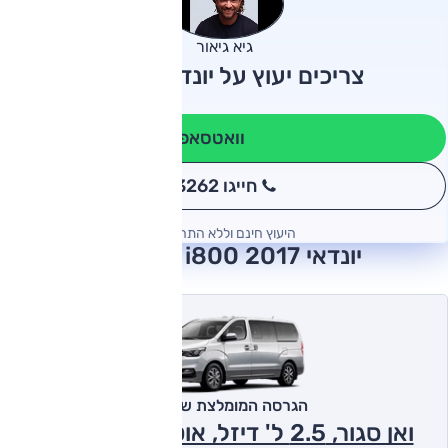
גיא גיאור
צריכים יעוץ על יונדאי i800?
וואטסאפ
חייגו 3262
*
היעוץ חינם וללא התחייבות
יונדאי i800 2017 חוות דעת
הגרסה המומלצת של אוטו
ואן סגור, 2.5 ל' דיזל, אוט', 1+2 נוסעים,