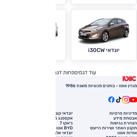
יונדאי i800
יונדאי i30CW
עוד דגמים
פחות דגמים
מגזין אוטו - בוחנים מכוניות משנת 1986
מדיניות פרטיות
יונדאי קונה
השוואת רכב
אבטחת מידע
אקספנג G6
רכב חדש
הצהרת נגישות
ג׳אקו 7
מחירון רכב
תקנון האתר ושירות הייעוץ
BYD אטו 3
מימון לרכב
אודות אוטו
יונדאי אלנטרה