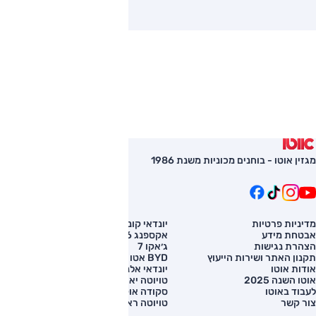
מגזין אוטו - בוחנים מכוניות משנת 1986
מדיניות פרטיות
יונדאי קונה
השוואת רכב
אבטחת מידע
אקספנג G6
רכב חדש
הצהרת נגישות
ג׳אקו 7
מחירון רכב
תקנון האתר ושירות הייעוץ
BYD אטו 3
מימון לרכב
אודות אוטו
יונדאי אלנטרה
אוטו השנה 2025
טויוטה יאריס קרוס
לעבוד באוטו
סקודה אוקטביה
צור קשר
טויוטה ראב 4