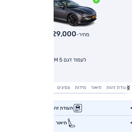
229,000
מחיר-₪
לעמוד דגם IM 5
תעודת זהות
תיאור
מידות
צמיגים
מנוע וביצועים
טעינה חשמל
תעודת זהות
תיאור