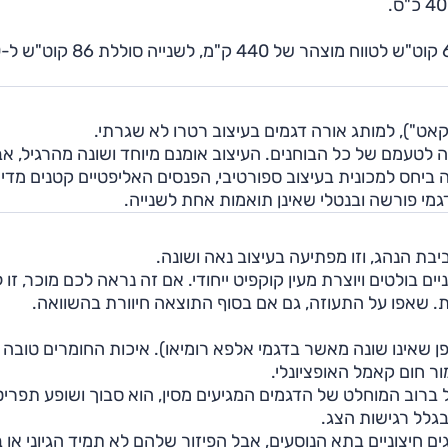
a 07
 למראה, ה-07 בהחלט לא קלעה לטעמם של כל הבוחנים. העיצוב אומנם מיוחד ושונה מהרגיל, א
 ביחס למכונית בעיצוב ספורטיבי, הפנסים האליפטיים קטנים מדי 
דגמי פורשה ובנטלי שאינן תואמות אחת לשנייה.
ת הנהג, וזו מפתיעה בעיצוב נאה ושונה.
ולה המרכזית הכוללת 3 פקדים חיצוניים בולטים ויוצרת מעין קוקפיט ייחודי. אם זה נראה לכם מוכר, זו
ות. שאפו על התעוזה, גם אם בסוף התוצאה חיוורת בהשוואה.
ן שאינו שונה מאשר בדגמי אלפא רומיאו). איכות החומרים טובה
מור חום קאמל האופציונלי.
ברוב המוחלט של הדגמים המגיעים מסין, הוא סבוך ושופע תפריט
בגלל רגישות הצג.
ם חיצוניים בתא הנוסעים, אבל הפיזור שלהם לא תמיד הגיוני או ב