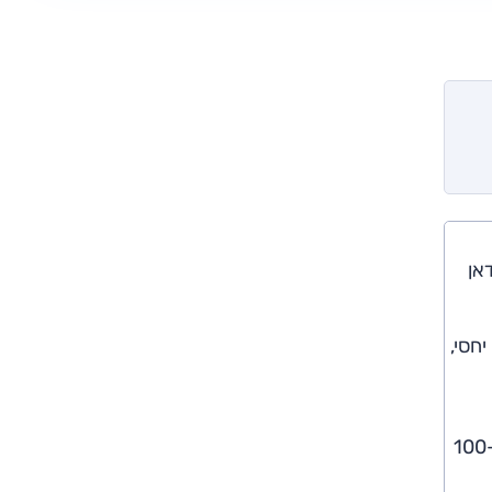
דאן
דול באופן יחסי,
הרכב מוצע בישראל בגרסת מנוע אחת: מנוע חשמלי יחיד המייצר 204 כ"ס ו-34.7 קג"מ וההנעה קדמית. משך ההאצה ל-100