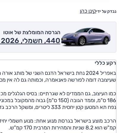
קינן כהן
נבדק על ידי
הגרסה המומלצת של אוטו
440, חשמלי, Pure 2026
רקע כללי
באפריל 2024 נחת בישראל הדגם השני של מותג
שעיצובה דומה לפורשה פאנאמרה, וכמותה גם לה אין מס
186 ס"מ, וממד הגובה (150 ס"מ) גבוה מהמקובל במכונית בהשראה ספורטיבית.
נפח תא המטען קטן יחסית 333 ליטרים, ומשקל הרכב גדול - 2065 ק"ג.
קמ"ש הוא 8.2 שניות והמהירות המרבית 170 קמ"ש.