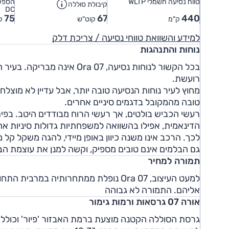
טווח נסיעה חשמלי WLTP
הספק 
קיבולת סוללה
DC
75
67
440
ק"מ
קוט"ש
קי
למידע והשוואת טווחי נסיעה / צריכת דלק
נוחות והתנהגות
בכל הקשור לנוחות נסיעה,  07
רועשת.
מחוץ לעיר נוחות הנסיעה טובה יותר, אבל עדיין לא מוצלח
טובה מהמקובל בדגמים סיניים אחרים.
לכך. הרכב אינו משנה כיוון באופן מיידי, להגה משקל קל מ
גם הבלמים אינם טובים מספיק, וקשה למנן את עוצמת הב
תמורה למחיר
למעט העיצוב, Ora 07 נופלת ממתחרותיה 
אליהם. התמורה לא גבוהה
אורה 07 גרסאות ורמות גימור
גרסת הסוללה הקטנה מוצעת ברמת האבזור 'פיור' וכוללת