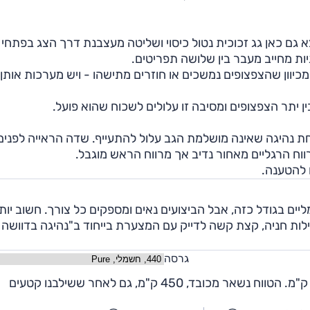
גם כאן גג זכוכית נטול כיסוי ושליטה מעצבנת דרך הצג בפתחי
ות מחייב מעבר בין שלושה תפריטים.
וון שהצפצופים נמשכים או חוזרים מתישהו - ויש מערכות אותן נ
ין יתר הצפצופים ומסיבה זו עלולים לשכוח שהוא פועל.
וחת נהיגה שאינה מושלמת הגב עלול להתעייף. שדה הראייה לפנים
רווח הרגליים מאחור נדיב אך מרווח הראש מוגבל.
 חשמליים בגודל כזה, אבל הביצועים נאים ומספקים כל צורך. חשוב יות
חילות חניה, קצת קשה לדייק עם המצערת בייחוד ב"נהיגה בדוושה
גרסה
בקצב התנועה וביום חמים הטווח נע בין 480 ק"מ ל-500 ק"מ. הטווח נשאר מכובד, 450 ק"מ, גם לאחר ששילבנו קטעים