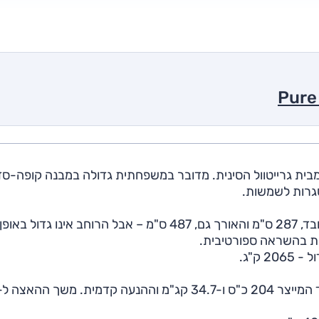
 אורה מבית גרייטוול הסינית. מדובר במשפחתית גדולה במבנה קופה-ס
גרות לשמשות.
כמו העיצוב, גם הממדים לא שגרתיים: בסיס הגלגלים מכובד, 287 ס"מ והאורך גם, 487 ס"מ – אבל הרוחב אינו ג