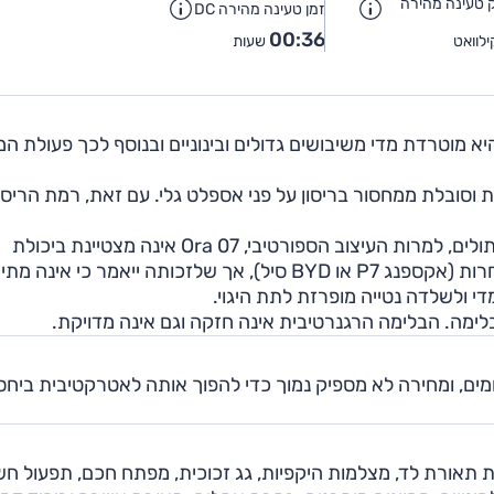
טעינה מהירה
זמן טעינה מהירה DC
00:36
לוואט
שעות
Ora אינה מבריקה. בעיר היא מוטרדת מדי משיבושים גדולים ובינוניים ובנוסף לכך פעולת
ת וסובלת ממחסור בריסון על פני אספלט גלי. עם זאת, רמת הריסו
רעשי הכביש בולטים, אך רעשי הרוח מבודדים היטב. בפיתולים, למרות העיצוב הספורטיבי, Ora 07 אינה מצטיינת ביכולת
הדינאמית, אפילו בהשוואה למשפחתיות גדולות סיניות אחרות (אקספנג P7 או BYD סיל), אך שלזכותה ייאמר כי
די ולשלדה נטייה מופרזת לתת היגוי.
לימה. הבלימה הרגנרטיבית אינה חזקה וגם אינה מדויקת.
במרבית התחומים, ומחירה לא מספיק נמוך כדי להפוך אותה לאטרקטיבית ביחס
 תאורת לד, מצלמות היקפיות, גג זכוכית, מפתח חכם, תפעול חש