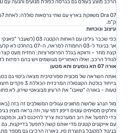
הרכב מוצע בעולם גם בגרסה כפולת מנועים והנעה עם 400 כ"ס.
ק"מ.
עיצוב ונוכחות
כפי שכבר גילינו עם האחות הקטנה 03 (לשעבר "פאנקי קאט"), למותג אורה דגמים בעיצוב רטרו לא שגרתי.
אך בניגוד ל-03 החמודה
קצת מוזר – ודווקא בגלל הפרופורציות; החזית מעט קצרה
לגודל הרכב, ואילו האחוריים מגושמים ויש בהם רמיזות ל
אורה 07 תא נוסעים ותא מטען
אותה השראה של מכונית ספורטיבית מצאה ביטוי גם בסביב
בייחוד בולטת הקונס
טעות - באורה "שאבו" את הרעיון מבוגאטי שירון, לא פח
מול הנהג שלושה מחוונים עגולים המשולבים זה בזה (באופ
וחלקים מסוימים עוטים דיפון דמוי עור, וזה נראה מצוין בגי
כדי לתפעל את רוב המערכות צריך להיכנס לצג, וכמקובל 
עם אייקונים קטנים מדי אותם קשה לתפעל בדייקנות, גם 
בניגוד למקובל בתוצרת סין, באורה הרכיבו גם מספר מתגי