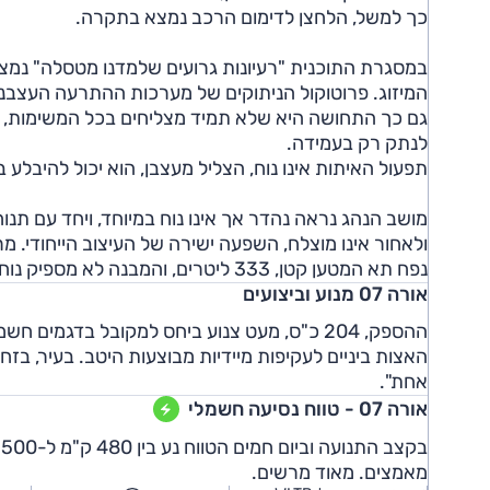
כך למשל, הלחצן לדימום הרכב נמצא בתקרה.
במסגרת התוכנית "רעיונות גרועים שלמדנו מטסלה" נמצא 
המיזוג. פרוטוקול הניתוקים של מערכות ההתרעה העצבני
גם כך התחושה היא שלא תמיד מצליחים בכל המשימות, מכי
לנתק רק בעמידה.
תפעול האיתות אינו נוח, הצליל מעצבן, הוא יכול להיבלע ב
מושב הנהג נראה נהדר אך אינו נוח במיוחד, ויחד עם תנ
ולאחור אינו מוצלח, השפעה ישירה של העיצוב הייחודי. מ
נפח תא המטען קטן, 333 ליטרים, והמבנה לא מספיק נוח להטענה.
אורה 07 מנוע וביצועים
ההספק, 204 כ"ס, מעט צנוע ביחס למקובל בדגמים
האצות ביניים לעקיפות מיידיות מבוצעות היטב. בעיר, בז
אחת".
אורה 07 - טווח נסיעה חשמלי
מאמצים. מאוד מרשים.