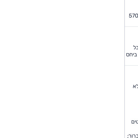
Or משווקת בארץ עם שתי גרסאות סוללה: לאחת 67 קוט"ש לטווח מוצהר של 440 ק"מ, לשנייה סוללת 86 קוט"ש ל-570
בל
ביחס
 לא
ים
רור;