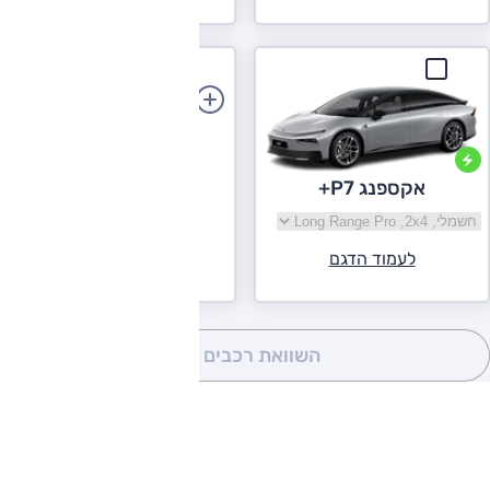
הוספת רכב
אקספנג P7+
בחר גרסה אקספנג P7+
לעמוד הדגם
השוואת רכבים
(0)