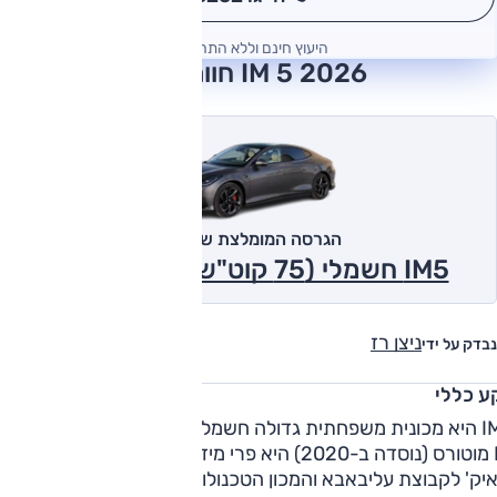
היעוץ חינם וללא התחייבות
IM 5 2026 חוות דעת
הגרסה המומלצת של אוטו
IM5 חשמלי (75 קוט"ש), 2x4 2026
ניצן רז
נבדק על ידי
ע כללי
IM5 היא מכונית משפחתית גדולה חשמלית, יצרנית הרכב הצעירה
IM מוטורס (נוסדה ב-2020) היא פרי מיזם משותף של חברת האם
ק' לקבוצת עליבאבא והמכון הטכנולוגי Zhangjiang Hi-Tech.