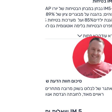
טיחות
ה-IM5 נבחן במבחן הבטיחות של יורו NCAP וקיבל 5 כוכבים וציוני
לדים85% ועל מערכות בטיחות 87%.
רט הבטיחות בלימה אוטונומית גם לאחור, תיקון סטייה, ניטור
טיבי של שטחים מתים, בקרת שיוט אדפטיבית, מעבר נתיב
א עוד
קרא פחות
ונומי ועוד.
סיכום חוות הדעת של ניצן רז
לאתגר של לבלוט בשוק מרובה מתחרים מגיעה IM5 עם סט יתר
ראויים מאוד, לחובתה הנדסת אנוש בעייתית ומסורבלת.
IM 5 שאלות ותשובות