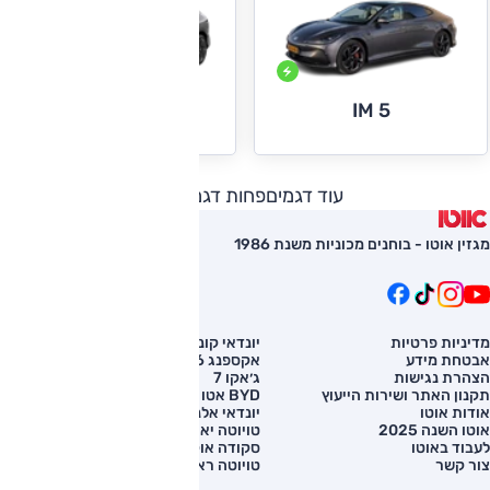
IM 5
IM 6
עוד דגמים
פחות דגמים
מגזין אוטו - בוחנים מכוניות משנת 1986
מדיניות פרטיות
יונדאי קונה
השוואת רכב
אבטחת מידע
אקספנג G6
רכב חדש
הצהרת נגישות
ג׳אקו 7
מחירון רכב
תקנון האתר ושירות הייעוץ
BYD אטו 3
מימון לרכב
אודות אוטו
יונדאי אלנטרה
אוטו השנה 2025
טויוטה יאריס קרוס
לעבוד באוטו
סקודה אוקטביה
צור קשר
טויוטה ראב 4