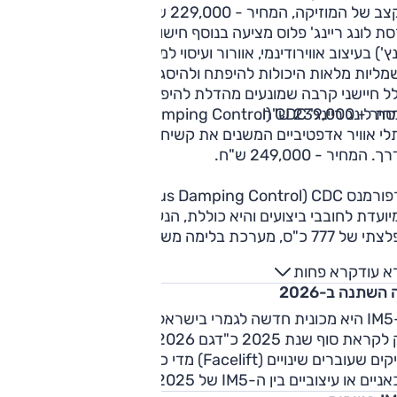
ב של המוזיקה, המחיר - 229,000 ש"ח.
גרסת לונג ריינג' פלוס מציעה בנוסף חישוקי 20 אינץ' (לעומת 19
ץ') בעיצוב אווירודינמי, אוורור ועיסוי למושבים הקדמיים, דלתות
מליות מלאות היכולות להיפתח ולהיסגר אוטומטית בלחיצת כפתור
לל חיישני קרבה שמונעים מהדלת להיפתח על מכשול או רכב עובר
 - 239,000 ש"ח.
גרסת לונג ריינג' Continuous Damping Control) CDC) כוללת
לי אוויר אדפטיביים המשנים את קשיחות הרכב בהתאם לתנאי
. המחיר - 249,000 ש"ח.
פרפורמנס Continuous Damping Control) CDC) גרסת הקצה
המיועדת לחובבי ביצועים והיא כוללת, הנעה כפולה (AWD) 
מפלצתי של 777 כ"ס, מערכת בלימה משודרגת עם קליפרים של
 המחיר - 286,000 ש"ח.
א עוד
קרא פחות
השתנה ב-2026
ה-IM5 היא מכונית חדשה לגמרי בישראל, שהגיעה לאולמות התצוג
רק לקראת סוף שנת 2025 כ"דגם 2026". לכן, בניגוד לרכבים
ותיקים שעוברים שינויים (Facelift) מדי כמה שנים, אין הבדלים
ים או עיצוביים בין ה-IM5 של 2025 לזו של 2026.