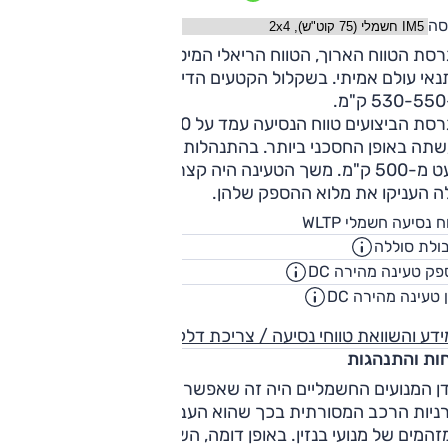
 המון חשמליות היא מציעה בחירה בין שני מצבי רגנרציה, אולם ג
סה
זק מבין השניים לא באמת מאפשר נהיגה בדוושה אחת.
בגרסת הטווח הארוך, הטווח הריאלי המיטבי הצביע על כ-0
נאי עולם אמיתי. בשקלול הקטעים הדינאמיים אפשר לדבר על
.
בגרסת הביצועים טווח הנסיעה עמד על 470 ק"מ, אבל הנהיגה לא
תה באופן החסכני ביותר. בהתנהלות רגילה הטווח בפועל גבוה
מעט מ-500 ק"מ. משך הטעינה היה קצר בעמדות מהירות כאשר
ה העניקו את מלוא ההספק שלהן.
440
ח נסיעה חשמלי WLTP
ק"
ולת סוללה
75
קוט"
ק טעינה מהירה DC
153
קילווא
 טעינה מהירה DC
00:17
שעו
דע והשוואת טווחי נסיעה / צריכת דלק
חות והתנהגות
דן המנועים החשמליים היה זה שאפשר לסינים לעקוף בסיבוב את
רניות הרכב המסורתית בכך שהוא העביר אותם את משוכת פליט
המים של מנועי בנזין. באופן דומה, השימוש במתלי אוויר מאפשר